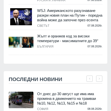
РУСИЯ И УКРАЙНА
07.08.2026г.
WSJ: Американското разузнаване
разкри новия план на Путин - поредна
война може да започне през есента
СВЕТЪТ
07.08.2026г.
Жълт и оранжев код за високи
температури - максималните до 39°
БЪЛГАРИЯ
07.08.2026г.
ПОСЛЕДНИ НОВИНИ
От днес до 30 август ще има има
промяна в движението на трамваи
т
№10, №12, №13, №15 и №18
.
СОФИЯ
08.08.2026г.