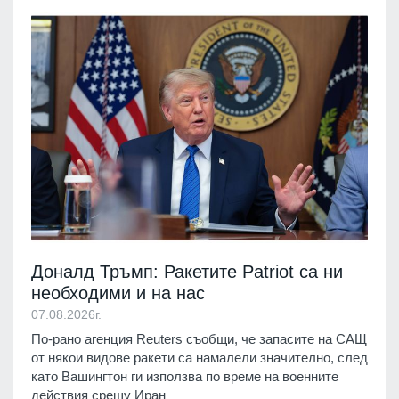
Доналд Тръмп: Ракетите Patriot са ни
необходими и на нас
07.08.2026г.
По-рано агенция Reuters съобщи, че запасите на САЩ
от някои видове ракети са намалели значително, след
като Вашингтон ги използва по време на военните
действия срещу Иран