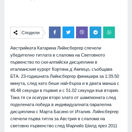
Сподели
Австрийката Катарина Лийнсбергер спечели
убедително титлата в слалома на Световното
първенство по ски-алпийски дисциплини в
италианския курорт Кортина д`Ампецо, съобщава
БТА. 23-годишната Лийнсбергер финишира за 1:39.50
минута, след като беше най-бърза и в двата манша с
48.48 секунди в първия и с 51.02 секунди във втория.
Така тя си осигури второ злато от шампионата след
поделената победа в индивидуалната паралелна
дисциплина с Марта Басино от Италия. Лийнсбергер
спечели първа титла за Австрия в слалома на
световно първенство след Марлийз Шилд през 2011