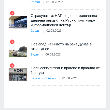
София
01.08.2026г.
10
4
3D
Страхуват ги: НАП още не е започнала
а към
данъчна ревизия на Руския културно-
информационен център
София
02.08.2026г.
11
5
Нов спад на нивото на река Дунав е
отчет днес
Видин
06.08.2026г.
6
12
Нови осигурителни прагове и правила от
1 август
път в
Бизнес и финанси
01.08.2026г.
 4