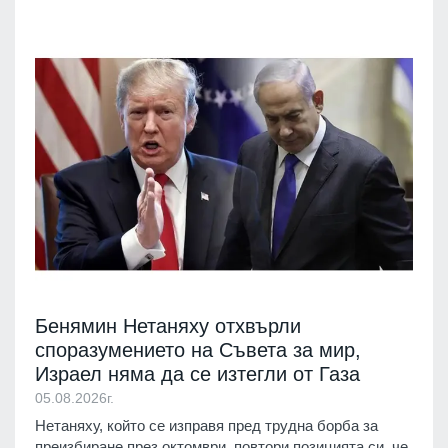
Бенямин Нетаняху отхвърли
споразумението на Съвета за мир,
Израел няма да се изтегли от Газа
05.08.2026г.
Нетаняху, който се изправя пред трудна борба за
преизбиране през октомври, повтори позицията си, че