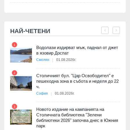
НАЙ-ЧЕТЕНИ
1
7
Водолази издирват мъж, паднал от джет
я
в язовир Доспат
Смолян
01.08.2026г.
2
8
Столичният бул. "Цар Освободител" е
 няма
пешеходна зона в събота и неделя до 22
0 до
ч.
София
01.08.2026г.
3
9
Новото издание на кампанията на
ията
Столичната библиотека "Зелени
та за
библиотеки 2026" започва днес в Южния
парк