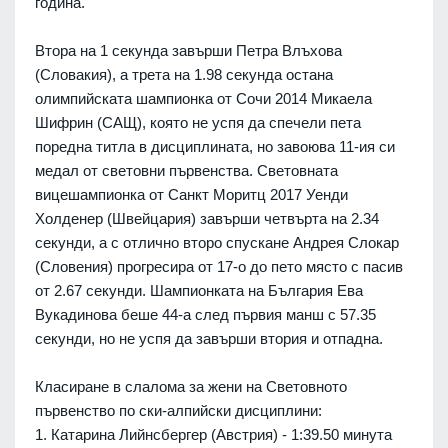
година.
Втора на 1 секунда завърши Петра Влъхова
(Словакия), а трета на 1.98 секунда остана
олимпийската шампионка от Сочи 2014 Микаела
Шифрин (САЩ), която не успя да спечели пета
поредна титла в дисциплината, но завоюва 11-ия си
медал от световни първенства. Световната
вицешампионка от Санкт Моритц 2017 Уенди
Холденер (Швейцария) завърши четвърта на 2.34
секунди, а с отлично второ спускане Андрея Слокар
(Словения) прогресира от 17-о до пето място с пасив
от 2.67 секунди. Шампионката на България Ева
Вукадинова беше 44-а след първия манш с 57.35
секунди, но не успя да завърши втория и отпадна.
Класиране в слалома за жени на Световното
първенство по ски-алпийски дисциплини:
1. Катарина Лийнсбергер (Австрия) - 1:39.50 минута