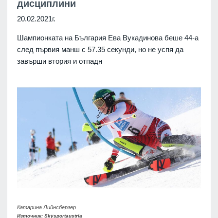
дисциплини
20.02.2021г.
Шампионката на България Ева Вукадинова беше 44-а
след първия манш с 57.35 секунди, но не успя да
завърши втория и отпадн
Катарина Лийнсбергер
Източник: Skysportaustria