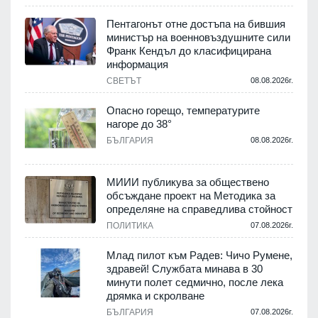
Пентагонът отне достъпа на бившия
министър на военновъздушните сили
Франк Кендъл до класифицирана
информация
.
СВЕТЪТ
08.08.2026г.
е
Опасно горещо, температурите
нагоре до 38°
БЪЛГАРИЯ
08.08.2026г.
.
МИИИ публикува за обществено
обсъждане проект на Методика за
-
определяне на справедлива стойност
ПОЛИТИКА
07.08.2026г.
.
Млад пилот към Радев: Чичо Румене,
здравей! Службата минава в 30
минути полет седмично, после лека
дрямка и скролване
.
БЪЛГАРИЯ
07.08.2026г.