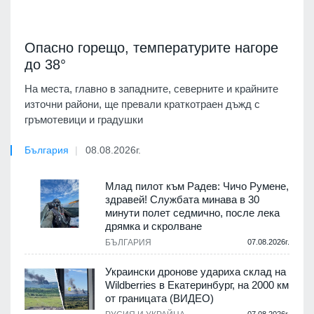
Опасно горещо, температурите нагоре
до 38°
На места, главно в западните, северните и крайните
източни райони, ще превали краткотраен дъжд с
гръмотевици и градушки
България
08.08.2026г.
Млад пилот към Радев: Чичо Румене,
здравей! Службата минава в 30
минути полет седмично, после лека
дрямка и скролване
БЪЛГАРИЯ
07.08.2026г.
Украински дронове удариха склад на
Wildberries в Екатеринбург, на 2000 км
от границата (ВИДЕО)