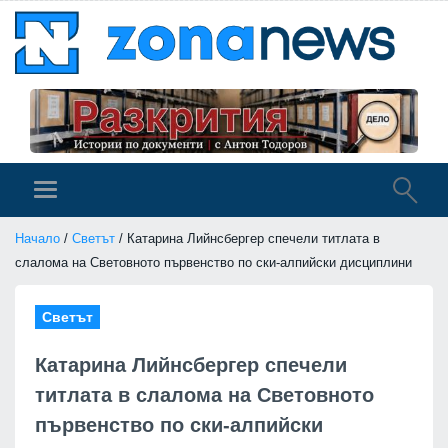
Начало
/
Светът
/ Катарина Лийнсбергер спечели титлата в
слалома на Световното първенство по ски-алпийски дисциплини
Светът
Катарина Лийнсбергер спечели
титлата в слалома на Световното
първенство по ски-алпийски