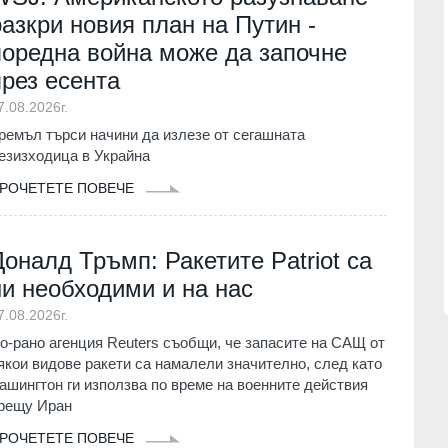
01.08.2026г.
разкри новия план на Путин -
Враца
03.08.2026г.
поредна война може да започне
ва Богородичният
17
 имениците днес
Министърът на енергетиката ще
през есента
проведе във вторник работно
ия
01.08.2026г.
7.08.2026г.
посещение в АЕЦ "Козлодуй"
ремъл търси начини да излезе от сегашната
Враца
03.08.2026г.
Община Горна
езизходица в Украйна
реди три години
18
РОЧЕТЕТЕ ПОВЕЧЕ
със SIM карта,
Днес по АМ "Тракия" и АМ "Струма
нител
няма да се движат тежки камиони 
15.30 до 22 часа
1.07.2026г.
Благоевград
02.08.2026г.
Доналд Тръмп: Ракетите Patriot са
ни необходими и на нас
7.08.2026г.
о-рано агенция Reuters съобщи, че запасите на САЩ от
якои видове ракети са намалели значително, след като
ашингтон ги използва по време на военните действия
рещу Иран
РОЧЕТЕТЕ ПОВЕЧЕ