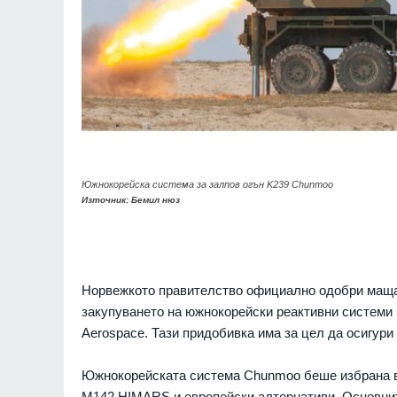
Южнокорейска система за залпов огън K239 Chunmoo
Източник: Бемил нюз
Норвежкото правителство официално одобри маща
закупуването на южнокорейски реактивни системи
Aerospace. Тази придобивка има за цел да осигури
Южнокорейската система Chunmoo беше избрана в
M142 HIMARS и европейски алтернативи. Основните