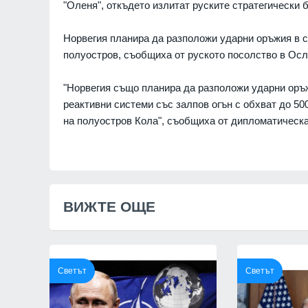
"Оленя", откъдето излитат руските стратегически
в Украйна - едва 18 %
Русия се готви да удари
но доверие
балтийските страни с у
Норвегия планира да разположи ударни оръжия в се
дронове: Литовското ра
РАЙНА
07.08.2026г.
разкри подробности
полуостров, съобщиха от руското посолство в Ос
РАЗКРИТИЯ
жев код за високи
 - максималните до
"Норвегия също планира да разположи ударни оръ
Почина един изключите
реактивни системи със залпов огън с обхват до 50
- д-р Георги Поптодоров
07.08.2026г.
на полуостров Кола", съобщиха от дипломатическа
"Пирогов"
ЗДРАВЕОПАЗВАНЕ
п: Ракетите Patriot
одими и на нас
Българските ученици с 
07.08.2026г.
всяко престижно състез
момента
ВИЖТЕ ОЩЕ
ОБРАЗОВАНИЕ И РЕЛИГИ
Светът
Светът