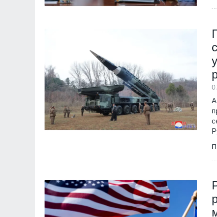
0
А
п
с
Р
П