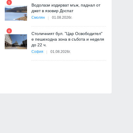
5
Водолази издирват мъж, паднал от
джет в язовир Доспат
11
Смолян
01.08.2026г.
6
Столичният бул. "Цар Освободител"
е пешеходна зона в събота и неделя
12
до 22 ч.
София
01.08.2026г.
"
от