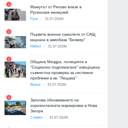
1
7
на
Мамутът от Ряхово влезе в
Русенския екомузей
Русе
31.07.2026г.
2
Първите военни самолети от САЩ
е
кацнаха в авиобаза "Безмер"
8
Ямбол
31.07.2026г.
Politico: Обменът на
Reuters: САЩ обмислят
разузнавателна информация
вариант за производств
3
между САЩ и Украйна се е
ракети за ЗРК "Patriot" в
Община Мездра, полицията и
върнал на предишни нива
Украйна
"Социално подпомагане" извършиха
съвместна проверка за системни
9
проблеми в кв. "Лещака"
06.08.2026г.
05.08.2026г.
де
Враца
31.07.2026г.
4
Започва обновяването на
хоризонталната маркировка в Нова
Загора
10
-
Сливен
31.07.2026г.