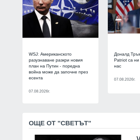
7
Новото издание на
Столичната библио
библиотеки 2026" 
Южния парк
София
01.08.2026
8
The Times: Август 
WSJ: Американското
Доналд Тръм
превърне в най-"п
разузнаване разкри новия
Patriot са н
за Путин и Русия
план на Путин - поредна
нас
Русия и Украйна
3
война може да започне през
есента
07.08.2026г.
9
Страхуват ги: НАП
започнала данъчна
07.08.2026г.
Руския културно-
център
София
02.08.2026
ОЩЕ ОТ "СВЕТЪТ"
10
Нови осигурителни
правила от 1 авгус