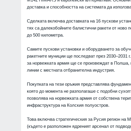
доставка и способността на системата да използва
Сделката включва доставката на 16 пускови устан
тях са далекобойните балистични ракети от ново п
до 500 километра.
Самите пускови установки и оборудването за обуче
ракетните муниции ще последват през 2030–2031 г. 
 СУМПС": Как се
Украинският президент 
за норвежката армия ще се произвеждат в Полша,
ългарският закон
началото на специални
линии с местната отбранителна индустрия.
срещу руската военна
07.08.2026г.
промишленост
РУСИЯ И УКРАЙНА
Покупката на тези оръжия представлява фундамен
анското разузнаване
която до момента не разполагаше с подобни сухоп
я план на Путин -
Призоваха Запада за ак
позволява на норвежката армия от собствена тери
на може да започне
специални части в Руси
инфраструктура на Колския полуостров.
унищожаване на
севернокорейски ракет
07.08.2026г.
установки
Това включва стратегическия за Русия регион на 
СВЕТЪТ
а Володимир
(където е разположен ядреният арсенал от подвод
лежи спад след