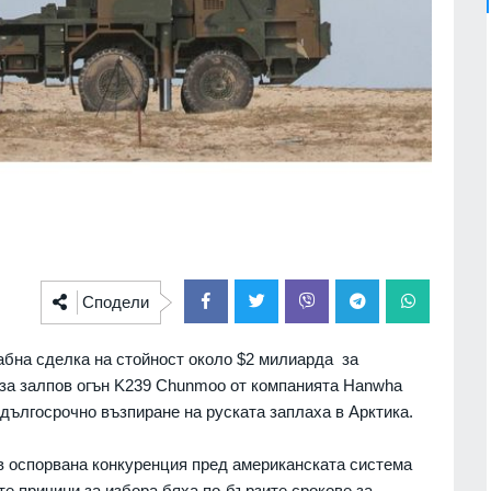
Сподели
бна сделка на стойност около $2 милиарда за
 за залпов огън K239 Chunmoo от компанията Hanwha
 дългосрочно възпиране на руската заплаха в Арктика.
 оспорвана конкуренция пред американската система
 причини за избора бяха по-бързите срокове за