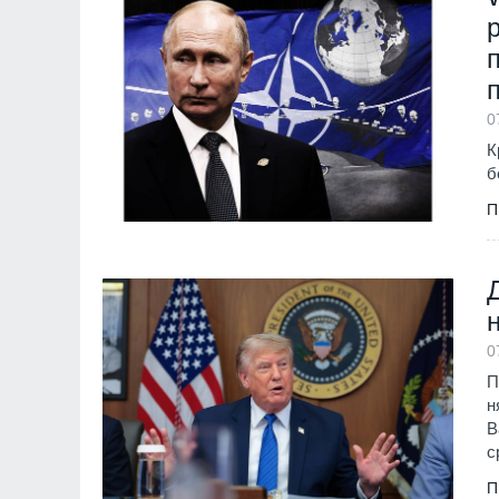
Бизнес и финанси
11
На 1 август започ
пост, ето и кои са
Образование и религ
0
К
12
Кой подслушва в 
б
Оряховица? Още п
П
открили микрофон 
монтиран в разкло
Велико Търново
3
0
П
н
В
с
П