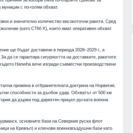
 муниции с по-голям обхват.
овки и значително количество високоточни ракети. Сред
околение (като CTM-X), които имат оперативен обхват
ние ще бъдат доставени в периода 2028–2029 г., а
За да се гарантира сигурността на доставките, ракетите
обяви
Нова Загора отново ще бъде
 където Hanwha вече изгради съвместни производствени
 операции
столица на старата градска песен
СЛИВЕН
06.08.2026г.
07.08.2026г.
тална промяна в отбранителната доктрина на Норвегия,
"Галъп": 52% с критично
ътни способности за дълбок удар. Обхватът от 500 км
отношение към външната
ция на
тория да държи под директен прицел руската военна
политика на Радев, кабинетът му
я за
запазва подкрепа
ни
ПОЛИТИКА
06.08.2026г.
Мурманск, основните бази на Северния руски флот
07.08.2026г.
"Ловци" на педофили, всичките
ници на Кремъл) и ключови военновъздушни бази като
непълнолетни, убили мъжа на