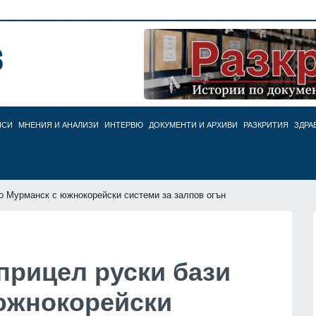
НСИ
МНЕНИЯ И АНАЛИЗИ
ИНТЕРВЮ
ДОКУМЕНТИ И АРХИВИ
РАЗКРИТИЯ
ЗДРА
ло Мурманск с южнокорейски системи за залпов огън
прицел руски бази
южнокорейски