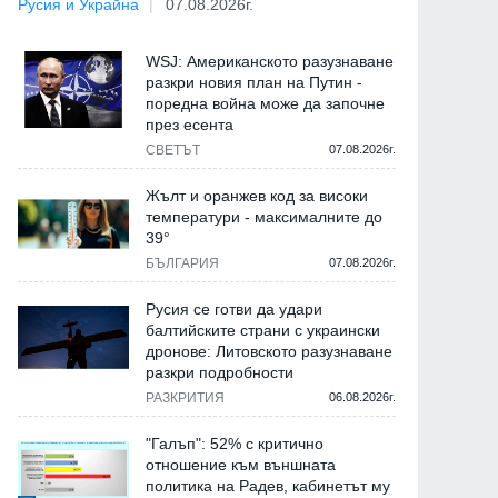
Русия и Украйна
07.08.2026г.
WSJ: Американското разузнаване
разкри новия план на Путин -
поредна война може да започне
през есента
СВЕТЪТ
07.08.2026г.
Жълт и оранжев код за високи
температури - максималните до
39°
БЪЛГАРИЯ
07.08.2026г.
Русия се готви да удари
балтийските страни с украински
дронове: Литовското разузнаване
разкри подробности
РАЗКРИТИЯ
06.08.2026г.
"Галъп": 52% с критично
отношение към външната
политика на Радев, кабинетът му