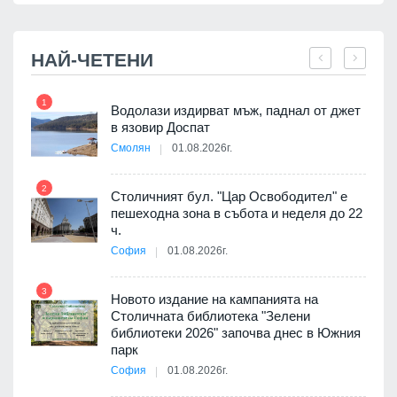
НАЙ-ЧЕТЕНИ
1
7
 няма
Водолази издирват мъж, паднал от джет
0 до
в язовир Доспат
Смолян
01.08.2026г.
2
8
Столичният бул. "Цар Освободител" е
ъп до
пешеходна зона в събота и неделя до 22
ч.
София
01.08.2026г.
3
9
3D
Новото издание на кампанията на
а към
Столичната библиотека "Зелени
библиотеки 2026" започва днес в Южния
парк
София
01.08.2026г.
10