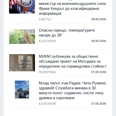
министър на военновъздушните сили
Франк Кендъл до класифицирана
информация
.
СВЕТЪТ
08.08.2026г.
е
Опасно горещо, температурите
нагоре до 38°
БЪЛГАРИЯ
08.08.2026г.
.
МИИИ публикува за обществено
обсъждане проект на Методика за
-
определяне на справедлива стойност
ПОЛИТИКА
07.08.2026г.
.
Млад пилот към Радев: Чичо Румене,
здравей! Службата минава в 30
минути полет седмично, после лека
дрямка и скролване
.
БЪЛГАРИЯ
07.08.2026г.