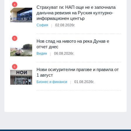
ията
4
та за
Страхуват ги: НАП още не е започнала
данъчна ревизия на Руския културно-
информационен център
София
02.08.2026г.
а -
5
11
Нов спад на нивото на река Дунав е
отчет днес
Видин
06.08.2026г.
6
Нови осигурителни прагове и правила от
12
1 август
Бизнес и финанси
01.08.2026г.