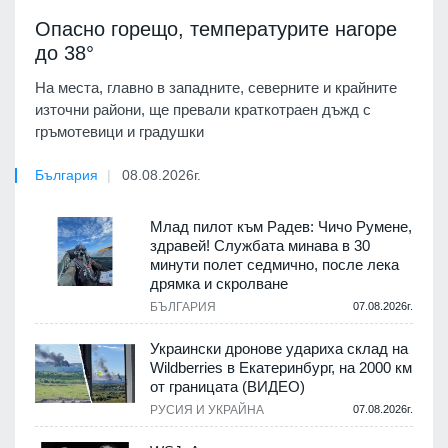
Опасно горещо, температурите нагоре
до 38°
На места, главно в западните, северните и крайните
източни райони, ще превали краткотраен дъжд с
гръмотевици и градушки
България
08.08.2026г.
Млад пилот към Радев: Чичо Румене,
здравей! Службата минава в 30
минути полет седмично, после лека
дрямка и скролване
БЪЛГАРИЯ
07.08.2026г.
Украински дронове удариха склад на
Wildberries в Екатеринбург, на 2000 км
от границата (ВИДЕО)
РУСИЯ И УКРАЙНА
07.08.2026г.