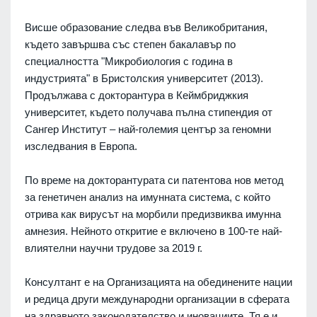
Висше образование следва във Великобритания,
където завършва със степен бакалавър по
специалността "Микробиология с година в
индустрията" в Бристолския университет (2013).
Продължава с докторантура в Кеймбриджкия
университет, където получава пълна стипендия от
Сангер Институт – най-големия център за геномни
изследвания в Европа.
По време на докторантурата си патентова нов метод
за генетичен анализ на имунната система, с който
отрива как вирусът на морбили предизвиква имунна
амнезия. Нейното откритие е включено в 100-те най-
влиятелни научни трудове за 2019 г.
Консултант е на Организацията на обединените нации
и редица други международни организации в сферата
на здравното законодателство и иновациите. Тя е и