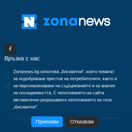
Връзка с нас
Zonanews.bg използва „бисквитки“, които помагат
Контакти
за подобряване престоя на потребителите, както и
за персонализиране на съдържанието и за анализ
info@zonanews.bg
на посещаемостта. С използването на сайта
автоматично разрешавате използването на тези
„бисквитки“.
© Copyright 2020, Информационна агенция Zonanews.
Приемам
Отказвам
Всички права запазени.