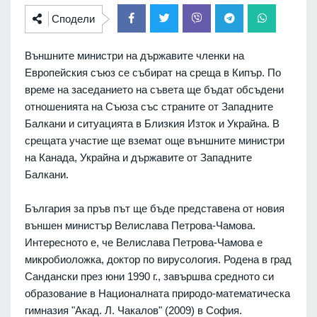
Сподели
Външните министри на държавите членки на
Европейския съюз се събират на среща в Кипър. По
време на заседанието на съвета ще бъдат обсъдени
отношенията на Съюза със страните от Западните
Балкани и ситуацията в Близкия Изток и Украйна. В
срещата участие ще вземат още външните министри
на Канада, Украйна и държавите от Западните
Балкани.
България за пръв път ще бъде представена от новия
външен министър Велислава Петрова-Чамова.
Интересното е, че Велислава Петрова-Чамова е
микробиоложка, доктор по вирусология. Родена в град
Сандански през юни 1990 г., завършва средното си
образование в Националната природо-математическа
гимназия "Акад. Л. Чакалов" (2009) в София.