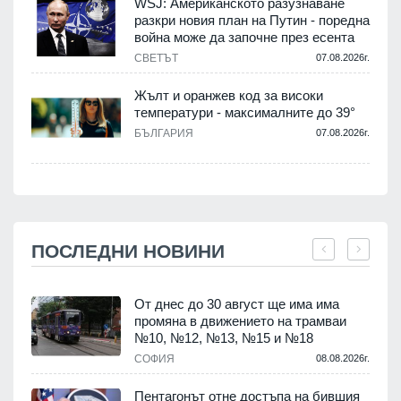
WSJ: Американското разузнаване
разкри новия план на Путин - поредна
война може да започне през есента
СВЕТЪТ
07.08.2026г.
Жълт и оранжев код за високи
температури - максималните до 39°
БЪЛГАРИЯ
07.08.2026г.
ПОСЛЕДНИ НОВИНИ
От днес до 30 август ще има има
промяна в движението на трамваи
т
№10, №12, №13, №15 и №18
.
СОФИЯ
08.08.2026г.
Пентагонът отне достъпа на бившия