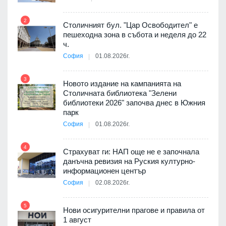
2
8
Столичният бул. "Цар Освободител" е
3D
пешеходна зона в събота и неделя до 22
а към
ч.
София
01.08.2026г.
3
9
Новото издание на кампанията на
ията
Столичната библиотека "Зелени
та за
библиотеки 2026" започва днес в Южния
парк
София
01.08.2026г.
4
10
бва
Страхуват ги: НАП още не е започнала
данъчна ревизия на Руския културно-
информационен център
София
02.08.2026г.
оито
5
11
7
Нови осигурителни прагове и правила от
1 август