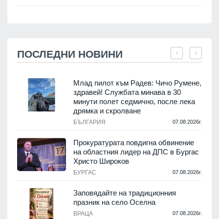
ПОСЛЕДНИ НОВИНИ
Млад пилот към Радев: Чичо Румене,
здравей! Службата минава в 30
минути полет седмично, после лека
дрямка и скролване
.
БЪЛГАРИЯ
07.08.2026г.
а
Прокуратурата повдигна обвинение
на областния лидер на ДПС в Бургас
.
Христо Широков
БУРГАС
07.08.2026г.
Заповядайте на традиционния
празник на село Оселна
.
ВРАЦА
07.08.2026г.