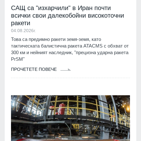
САЩ са "изхарчили" в Иран почти
всички свои далекобойни високоточни
ракети
04.08.2026г.
Това са предимно ракети земя-земя, като
тактическата балистична ракета ATACMS с обхват от
300 км и нейният наследник, "прецизна ударна ракета
PrSM"
ПРОЧЕТЕТЕ ПОВЕЧЕ