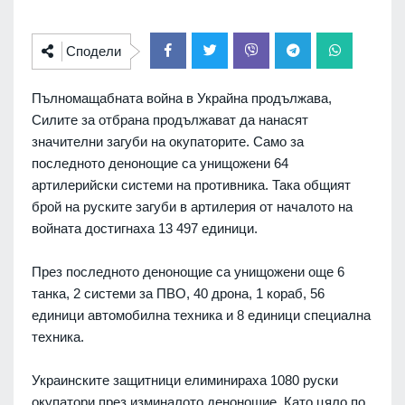
Сподели
Пълномащабната война в Украйна продължава,
Силите за отбрана продължават да нанасят
значителни загуби на окупаторите. Само за
последното денонощие са унищожени 64
артилерийски системи на противника. Така общият
брой на руските загуби в артилерия от началото на
войната достигнаха 13 497 единици.
През последното денонощие са унищожени още 6
танка, 2 системи за ПВО, 40 дрона, 1 кораб, 56
единици автомобилна техника и 8 единици специална
техника.
Украинските защитници елиминираха 1080 руски
окупатори през изминалото денонощие. Като цяло по