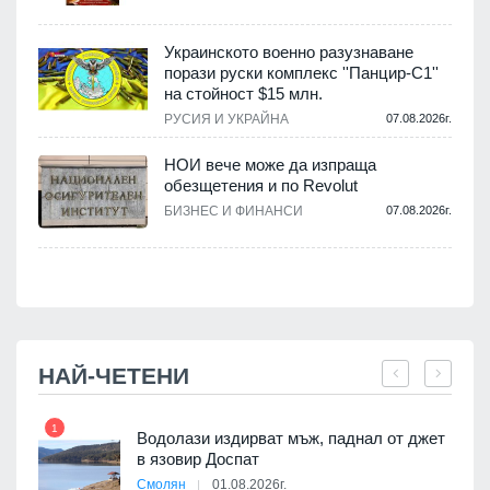
Украинското военно разузнаване
порази руски комплекс ''Панцир-С1''
на стойност $15 млн.
.
РУСИЯ И УКРАЙНА
07.08.2026г.
НОИ вече може да изпраща
обезщетения и по Revolut
.
БИЗНЕС И ФИНАНСИ
07.08.2026г.
НАЙ-ЧЕТЕНИ
1
7
 няма
Водолази издирват мъж, паднал от джет
0 до
в язовир Доспат
Смолян
01.08.2026г.