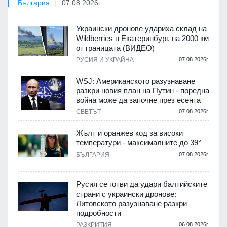
България
07.08.2026г.
Украински дронове удариха склад на
Wildberries в Екатеринбург, на 2000 км
от границата (ВИДЕО)
РУСИЯ И УКРАЙНА
07.08.2026г.
WSJ: Американското разузнаване
разкри новия план на Путин - поредна
война може да започне през есента
СВЕТЪТ
07.08.2026г.
Жълт и оранжев код за високи
температури - максималните до 39°
БЪЛГАРИЯ
07.08.2026г.
Русия се готви да удари балтийските
страни с украински дронове:
Литовското разузнаване разкри
подробности
РАЗКРИТИЯ
06.08.2026г.