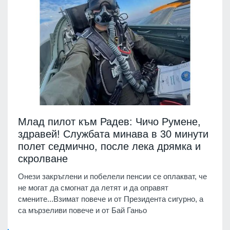
Млад пилот към Радев: Чичо Румене,
здравей! Службата минава в 30 минути
полет седмично, после лека дрямка и
скролване
Онези закръглени и побелели пенсии се оплакват, че
не могат да смогнат да летят и да оправят
смените...Взимат повече и от Президента сигурно, а
са мързеливи повече и от Бай Ганьо