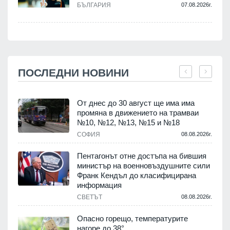
БЪЛГАРИЯ
07.08.2026г.
ПОСЛЕДНИ НОВИНИ
От днес до 30 август ще има има
промяна в движението на трамваи
т
№10, №12, №13, №15 и №18
.
СОФИЯ
08.08.2026г.
Пентагонът отне достъпа на бившия
министър на военновъздушните сили
Франк Кендъл до класифицирана
информация
.
СВЕТЪТ
08.08.2026г.
е
Опасно горещо, температурите
нагоре до 38°