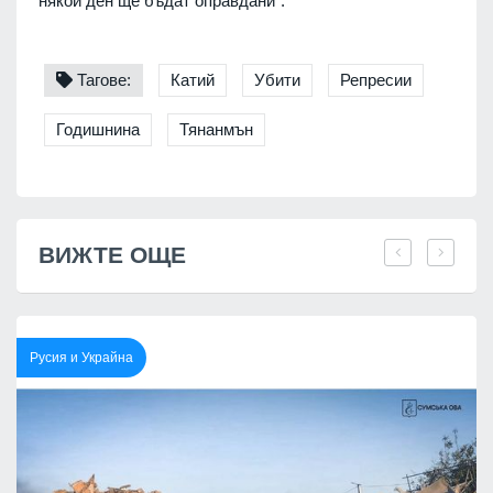
някой ден ще бъдат оправдани".
Тагове:
Катий
Убити
Репресии
Годишнина
Тянанмън
ВИЖТЕ ОЩЕ
Русия и Украйна