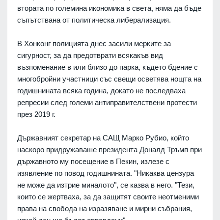
втората по големина икономика в света, няма да бъде
съпътствана от политическа либерализация.
В Хонконг полицията днес засили мерките за
сигурност, за да предотврати всякакъв вид
възпоменание в или близо до парка, където бдение с
многобройни участници със свещи осветява нощта на
годишнината всяка година, докато не последваха
репресии след големи антиправителствени протести
през 2019 г.
Държавният секретар на САЩ Марко Рубио, който
наскоро придружаваше президента Доналд Тръмп при
държавното му посещение в Пекин, излезе с
изявление по повод годишнината. "Никаква цензура
не може да изтрие миналото", се казва в него. "Тези,
които се жертваха, за да защитят своите неотменими
права на свобода на изразяване и мирни събрания,