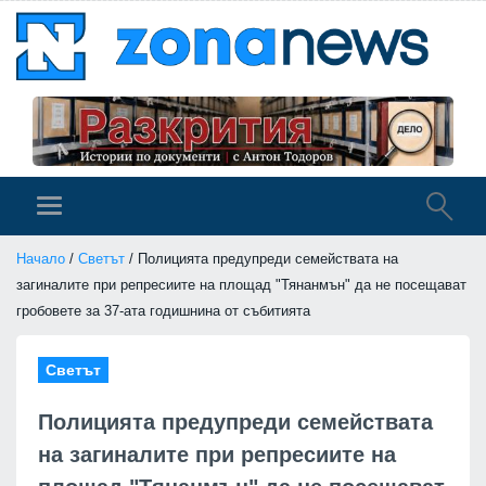
Начало
/
Светът
/ Полицията предупреди семействата на
загиналите при репресиите на площад "Тянанмън" да не посещават
гробовете за 37-ата годишнина от събитията
Светът
Полицията предупреди семействата
на загиналите при репресиите на