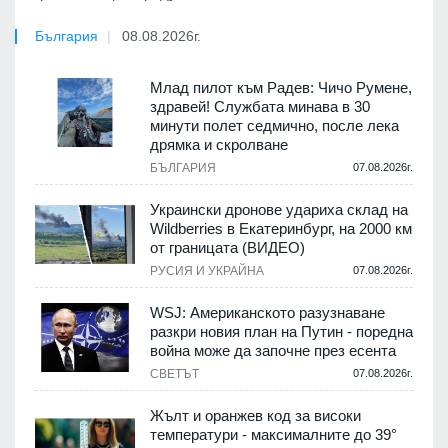
България
08.08.2026г.
Млад пилот към Радев: Чичо Румене,
здравей! Службата минава в 30
минути полет седмично, после лека
дрямка и скролване
БЪЛГАРИЯ
07.08.2026г.
Украински дронове удариха склад на
Wildberries в Екатеринбург, на 2000 км
от границата (ВИДЕО)
РУСИЯ И УКРАЙНА
07.08.2026г.
WSJ: Американското разузнаване
разкри новия план на Путин - поредна
война може да започне през есента
СВЕТЪТ
07.08.2026г.
Жълт и оранжев код за високи
температури - максималните до 39°