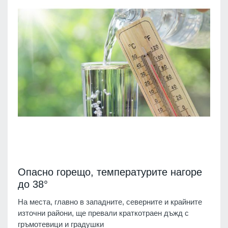
Опасно горещо, температурите нагоре
до 38°
На места, главно в западните, северните и крайните
източни райони, ще превали краткотраен дъжд с
гръмотевици и градушки