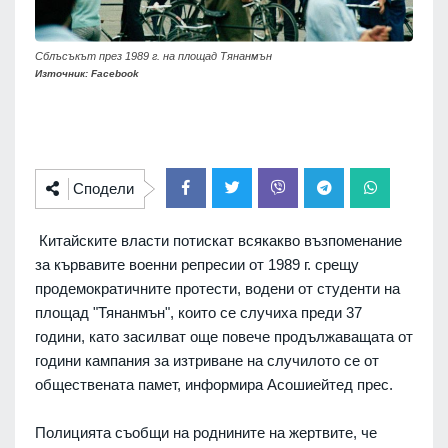
Сблъсъкът през 1989 г. на площад Тянанмън
Източник: Facebook
Сподели
Китайските власти потискат всякакво възпоменание
за кървавите военни репресии от 1989 г. срещу
продемократичните протести, водени от студенти на
площад "Тянанмън", които се случиха преди 37
години, като засилват още повече продължаващата от
години кампания за изтриване на случилото се от
обществената памет, информира Асошиейтед прес.
Полицията съобщи на роднините на жертвите, че