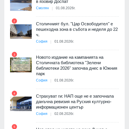
я
в язовир Доспат
Смолян
01.08.2026г.
2
8
Столичният бул. "Цар Освободител" е
 няма
пешеходна зона в събота и неделя до 22
0 до
ч.
София
01.08.2026г.
3
9
Новото издание на кампанията на
3D
Столичната библиотека "Зелени
а към
библиотеки 2026" започва днес в Южния
парк
София
01.08.2026г.
4
10
ията
Страхуват ги: НАП още не е започнала
та за
данъчна ревизия на Руския културно-
информационен център
София
02.08.2026г.
5
11