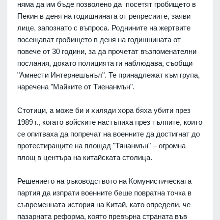
няма да им бъде позволено да посетят гробището в
Пекин в деня на годишнината от репресиите, заяви
лице, запознато с въпроса. Роднините на жертвите
посещават гробището в деня на годишнината от
повече от 30 години, за да прочетат възпоменателни
послания, докато полицията ги наблюдава, съобщи
"Амнести Интернешънъл". Те принадлежат към група,
наречена "Майките от Тиенанмън".
Стотици, а може би и хиляди хора бяха убити през
1989 г., когато войските настъпиха през тълпите, които
се опитваха да попречат на военните да достигнат до
протестиращите на площад "Тянанмън" – огромна
площ в центъра на китайската столица.
Решението на ръководството на Комунистическата
партия да изпрати военните беше повратна точка в
съвременната история на Китай, като определи, че
пазарната реформа, която превърна страната във