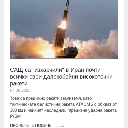
САЩ са "изхарчили" в Иран почти
всички свои далекобойни високоточни
ракети
04.08.2026г.
Това са предимно ракети земя-земя, като
тактическата балистична ракета ATACMS с обхват от
300 км и нейният наследник, "прецизна ударна ракета
PrSM"
ПРОЧЕТЕТЕ ПОВЕЧЕ