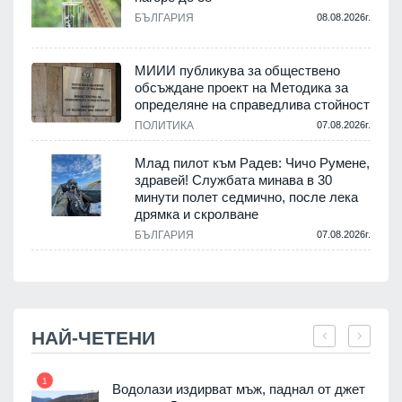
БЪЛГАРИЯ
08.08.2026г.
.
МИИИ публикува за обществено
обсъждане проект на Методика за
-
определяне на справедлива стойност
ПОЛИТИКА
07.08.2026г.
.
Млад пилот към Радев: Чичо Румене,
здравей! Службата минава в 30
минути полет седмично, после лека
дрямка и скролване
.
БЪЛГАРИЯ
07.08.2026г.
НАЙ-ЧЕТЕНИ
1
7
Водолази издирват мъж, паднал от джет