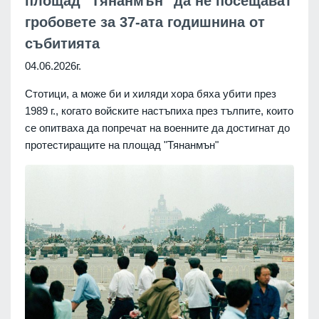
площад "Тянанмън" да не посещават
гробовете за 37-ата годишнина от
събитията
04.06.2026г.
Стотици, а може би и хиляди хора бяха убити през
1989 г., когато войските настъпиха през тълпите, които
се опитваха да попречат на военните да достигнат до
протестиращите на площад "Тянанмън"