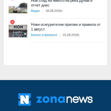
Нов спад на нивото на река Дунав е
отчет днес
Видин
06.08.2026г.
6
12
Нови осигурителни прагове и правила от
а -
1 август
Бизнес и финанси
01.08.2026г.