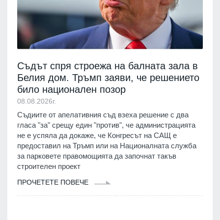
Съдът спря строежа на балната зала в
Белия дом. Тръмп заяви, че решението
било национален позор
08.08.2026г.
Съдиите от апелативния съд взеха решение с два
гласа "за" срещу един "против", че администрацията
не е успяла да докаже, че Конгресът на САЩ е
предоставил на Тръмп или на Националната служба
за парковете правомощията да започнат такъв
строителен проект
ПРОЧЕТЕТЕ ПОВЕЧЕ