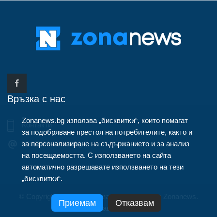
Връзка с нас
Zonanews.bg използва „бисквитки“, които помагат
Контакти
за подобряване престоя на потребителите, както и
за персонализиране на съдържанието и за анализ
info@zonanews.bg
на посещаемостта. С използването на сайта
автоматично разрешавате използването на тези
„бисквитки“.
© Copyright 2020, Информационна агенция Zonanews.
Приемам
Отказвам
Всички права запазени.