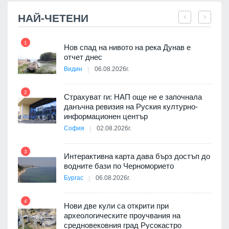
НАЙ-ЧЕТЕНИ
1
7
е
Нов спад на нивото на река Дунав е
ите
отчет днес
Видин
06.08.2026г.
2
Страхуват ги: НАП още не е започнала
8
ията
данъчна ревизия на Руския културно-
та за
информационен център
София
02.08.2026г.
3
Интерактивна карта дава бърз достъп до
9
водните бази по Черноморието
път в
Бургас
06.08.2026г.
 4
4
Нови две кули са открити при
археологическите проучвания на
средновековния град Русокастро