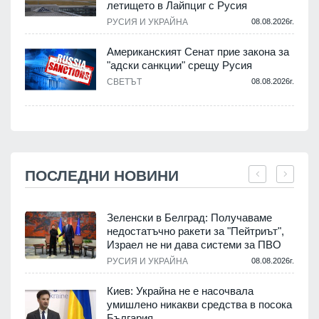
летището в Лайпциг с Русия
РУСИЯ И УКРАЙНА
08.08.2026г.
Американският Сенат прие закона за
"адски санкции" срещу Русия
СВЕТЪТ
08.08.2026г.
ПОСЛЕДНИ НОВИНИ
Зеленски в Белград: Получаваме
недостатъчно ракети за "Пейтриът",
Израел не ни дава системи за ПВО
.
РУСИЯ И УКРАЙНА
08.08.2026г.
Киев: Украйна не е насочвала
м
умишлено никакви средства в посока
България