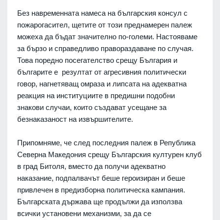
Без навременната намеса на българския консул с
пожарогасител, щетите от този преднамерен палеж
можеха да бъдат значително по-големи. Настояваме
за бързо и справедливо правораздаване по случая.
Това поредно посегателство срещу България и
българите е резултат от агресивния политически
говор, нагнетяващ омраза и липсата на адекватна
реакция на институциите в предишни подобни
знакови случаи, които създават усещане за
безнаказаност на извършителите.
Припомняме, че след последния палеж в Република
Северна Македония срещу Българския културен клуб
в град Битоля, вместо да получи адекватно
наказание, подпалвачът беше героизиран и беше
привлечен в предизборна политическа кампания.
Българската държава ще продължи да използва
всички установени механизми, за да се