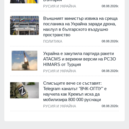
.
РУСИЯ И УКРАЙНА
08.08.2026г.
е
Външният министър извика на среща
посланика на Украйна заради дрона,
нахлул в българското въздушно
пространство
.
ПОЛИТИКА
08.08.2026г.
Украйна е закупила партида ракети
ATACMS и верижни версии на РСЗО
HIMARS от Турция
.
РУСИЯ И УКРАЙНА
08.08.2026г.
Списъците вече се съставят:
Telegram каналът "ВЧК-ОГПУ" е
научила как Кремъл иска да
мобилизира 800 000 руснаци
.
РУСИЯ И УКРАЙНА
08.08.2026г.