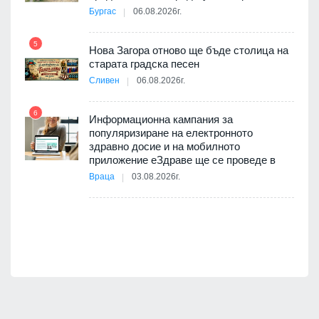
10
Бургас
06.08.2026г.
5
Нова Загора отново ще бъде столица на
старата градска песен
Сливен
06.08.2026г.
11
 на
а, че
6
т
Информационна кампания за
популяризиране на електронното
здравно досие и на мобилното
приложение еЗдраве ще се проведе в
12
Враца
03.08.2026г.
оито
7