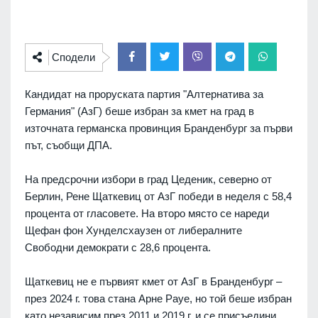
Сподели
Кандидат на проруската партия "Алтернатива за
Германия" (АзГ) беше избран за кмет на град в
източната германска провинция Бранденбург за първи
път, съобщи ДПА.
На предсрочни избори в град Цеденик, северно от
Берлин, Рене Щаткевиц от АзГ победи в неделя с 58,4
процента от гласовете. На второ място се нареди
Щефан фон Хунделсхаузен от либералните
Свободни демократи с 28,6 процента.
Щаткевиц не е първият кмет от АзГ в Бранденбург –
през 2024 г. това стана Арне Рауе, но той беше избран
като независим през 2011 и 2019 г. и се присъедини