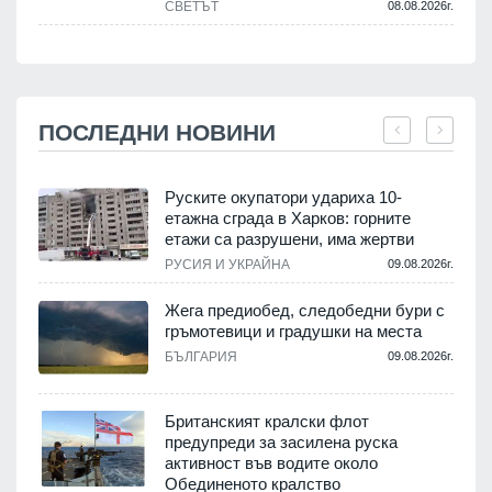
СВЕТЪТ
08.08.2026г.
ПОСЛЕДНИ НОВИНИ
Руските окупатори удариха 10-
етажна сграда в Харков: горните
етажи са разрушени, има жертви
.
РУСИЯ И УКРАЙНА
09.08.2026г.
Жега предиобед, следобедни бури с
гръмотевици и градушки на места
.
БЪЛГАРИЯ
09.08.2026г.
Британският кралски флот
предупреди за засилена руска
активност във водите около
.
Обединеното кралство