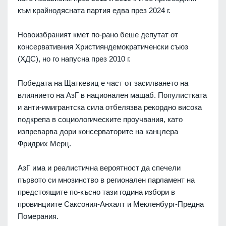
към крайнодясната партия едва през 2024 г.
Новоизбраният кмет по-рано беше депутат от
консервативния Християндемократиченски съюз
(ХДС), но го напусна през 2010 г.
Победата на Щаткевиц е част от засилването на
влиянието на АзГ в национален мащаб. Популистката
и анти-имигрантска сила отбелязва рекордно висока
подкрепа в социологическите проучвания, като
изпреварва дори консерваторите на канцлера
Фридрих Мерц.
АзГ има и реалистична вероятност да спечели
първото си мнозинство в регионален парламент на
предстоящите по-късно тази година избори в
провинциите Саксония-Анхалт и Мекленбург-Предна
Померания.