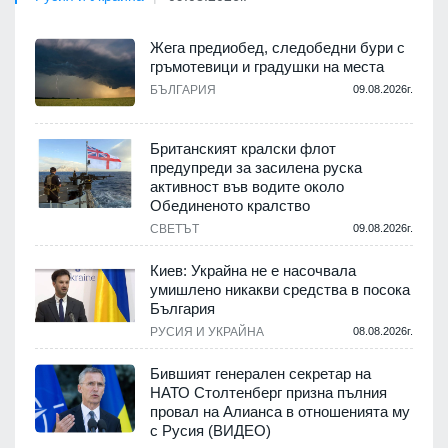
Жега предиобед, следобедни бури с
гръмотевици и градушки на места
БЪЛГАРИЯ
09.08.2026г.
Британският кралски флот
предупреди за засилена руска
активност във водите около
Обединеното кралство
СВЕТЪТ
09.08.2026г.
Киев: Украйна не е насочвала
умишлено никакви средства в посока
България
РУСИЯ И УКРАЙНА
08.08.2026г.
Бившият генерален секретар на
НАТО Столтенберг призна пълния
провал на Алианса в отношенията му
с Русия (ВИДЕО)