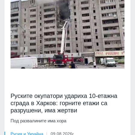
Руските окупатори удариха 10-етажна
сграда в Харков: горните етажи са
разрушени, има жертви
Под развалините има хора
Русия и Украйна
09.08.2026г.