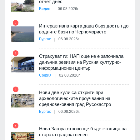
я
отчет днес
Видин
06.08.2026г.
2
Интерактивна карта дава бърз достъп до
8
3D
водните бази по Черноморието
а към
Бургас
06.08.2026г.
3
Страхуват ги: НАП още не е започнала
данъчна ревизия на Руския културно-
9
ията
информационен център
та за
София
02.08.2026г.
4
Нови две кули са открити при
археологическите проучвания на
средновековния град Русокастро
10
път в
Бургас
06.08.2026г.
 4
5
Нова Загора отново ще бъде столица на
старата градска песен