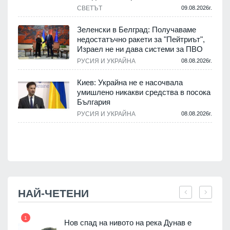
СВЕТЪТ
09.08.2026г.
Зеленски в Белград: Получаваме
недостатъчно ракети за "Пейтриът",
.
Израел не ни дава системи за ПВО
РУСИЯ И УКРАЙНА
08.08.2026г.
м
Киев: Украйна не е насочвала
умишлено никакви средства в посока
България
.
РУСИЯ И УКРАЙНА
08.08.2026г.
НАЙ-ЧЕТЕНИ
1
7
Нов спад на нивото на река Дунав е