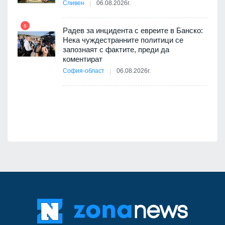
Сливен
06.08.2026г.
11
 на
а, че
6
т
Радев за инцидента с евреите в Банско:
Нека чуждестранните политици се
запознаят с фактите, преди да
коментират
12
София-област
06.08.2026г.
оито
7