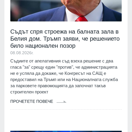
Съдът спря строежа на балната зала в
Белия дом. Тръмп заяви, че решението
било национален позор
08.08.2026г.
Съдиите от апелативния съд взеха решение с два
гласа "за" срещу един "против", че администрацията
не е успяла да докаже, че Конгресът на САЩ е
предоставил на Тръмп или на Националната служба
за парковете правомощията да започнат такъв
строителен проект
ПРОЧЕТЕТЕ ПОВЕЧЕ