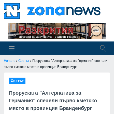
Начало
/
Светът
/ Проруската "Алтернатива за Германия" спечели
първо кметско място в провинция Бранденбург
Светът
Проруската "Алтернатива за
Германия" спечели първо кметско
място в провинция Бранденбург