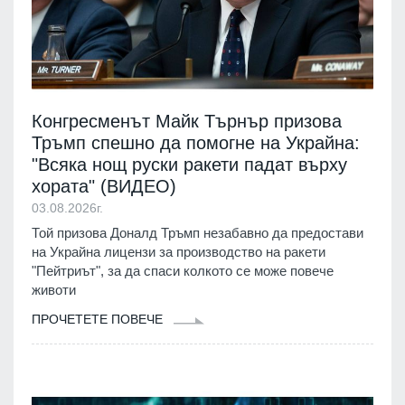
Конгресменът Майк Търнър призова
Тръмп спешно да помогне на Украйна:
"Всяка нощ руски ракети падат върху
хората" (ВИДЕО)
03.08.2026г.
Той призова Доналд Тръмп незабавно да предостави
на Украйна лицензи за производство на ракети
"Пейтриът", за да спаси колкото се може повече
животи
ПРОЧЕТЕТЕ ПОВЕЧЕ