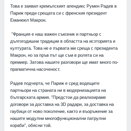
Това е заявил кремълският апендикс Румен Радев в
Париж преди срещата си с френския президент
Еманюел Макрон.
"Франция е наш важен съюзник и партньор с
дългогодишни традиции в областта на исзторията и
културата. Това не е първата ми среща с президента
Макрон, но за пръв път ще съм в ролята си на
премиер. Затова нашите разговори ще имат много по-
прагматична насоченост.
Радев подчерта, че Париж е сред водещите
партньори на страната ни в модернизацията на
българската армия. "Предстои да реализираме
договори за доставка на 3D радари, за доставка на
гаубици от ново поколение, както и въоръжение за
нашите модулни многофункционални патрулни
кораби", обясни той.