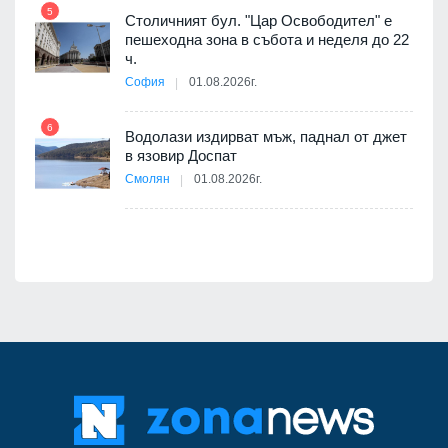
5
Столичният бул. "Цар Освободител" е
11
пешеходна зона в събота и неделя до 22
е
ч.
София
01.08.2026г.
6
12
Водолази издирват мъж, паднал от джет
в язовир Доспат
я
Смолян
01.08.2026г.