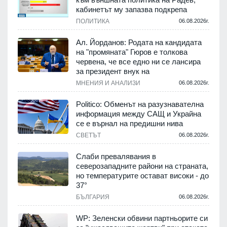
кабинетът му запазва подкрепа
ПОЛИТИКА
06.08.2026г.
Ал. Йорданов: Родата на кандидата
на "промяната" Гюров е толкова
червена, че все едно ни се лансира
за президент внук на
МНЕНИЯ И АНАЛИЗИ
06.08.2026г.
Politico: Обменът на разузнавателна
информация между САЩ и Украйна
се е върнал на предишни нива
СВЕТЪТ
06.08.2026г.
Слаби превалявания в
северозападните райони на страната,
но температурите остават високи - до
37°
БЪЛГАРИЯ
06.08.2026г.
WP: Зеленски обвини партньорите си