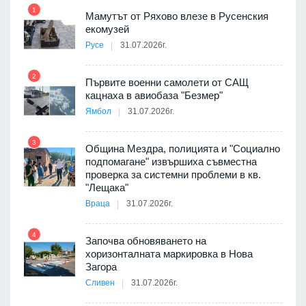
1
7
Мамутът от Ряхово влезе в Русенския
екомузей
Русе
31.07.2026г.
2
Първите военни самолети от САЩ
кацнаха в авиобаза "Безмер"
8
Ямбол
31.07.2026г.
 в
3
Община Мездра, полицията и "Социално
подпомагане" извършиха съвместна
проверка за системни проблеми в кв.
9
ойно
"Лещака"
те
Враца
31.07.2026г.
4
Започва обновяването на
хоризонталната маркировка в Нова
10
оведе
Загора
АЕЦ
Сливен
31.07.2026г.