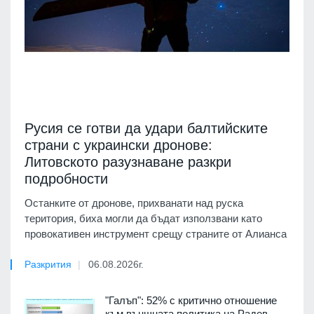
Русия се готви да удари балтийските
страни с украински дронове:
Литовското разузнаване разкри
подробности
Останките от дронове, прихванати над руска
територия, биха могли да бъдат използвани като
провокативен инструмент срещу страните от Алианса
Разкрития
06.08.2026г.
"Галъп": 52% с критично отношение
към външната политика на Радев,