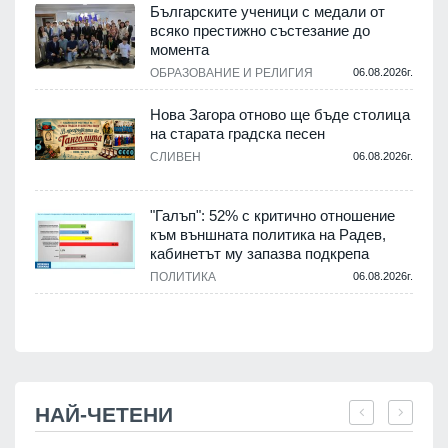
,
Българските ученици с медали от
о
всяко престижно състезание до
момента
.
ОБРАЗОВАНИЕ И РЕЛИГИЯ
06.08.2026г.
Нова Загора отново ще бъде столица
на старата градска песен
СЛИВЕН
06.08.2026г.
.
"Галъп": 52% с критично отношение
и
към външната политика на Радев,
а
кабинетът му запазва подкрепа
ПОЛИТИКА
06.08.2026г.
.
НАЙ-ЧЕТЕНИ