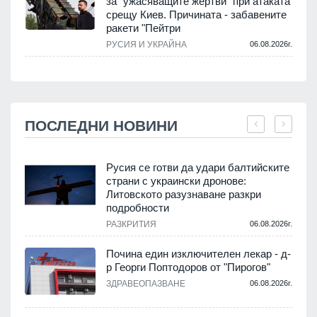
за "ужасяващите жертви" при атаката
срещу Киев. Причината - забавените
ракети "Пейтри
РУСИЯ И УКРАЙНА
06.08.2026г.
ПОСЛЕДНИ НОВИНИ
Русия се готви да удари балтийските
страни с украински дронове:
Литовското разузнаване разкри
подробности
.
РАЗКРИТИЯ
06.08.2026г.
Почина един изключителен лекар - д-
р Георги Поптодоров от "Пирогов"
.
ЗДРАВЕОПАЗВАНЕ
06.08.2026г.