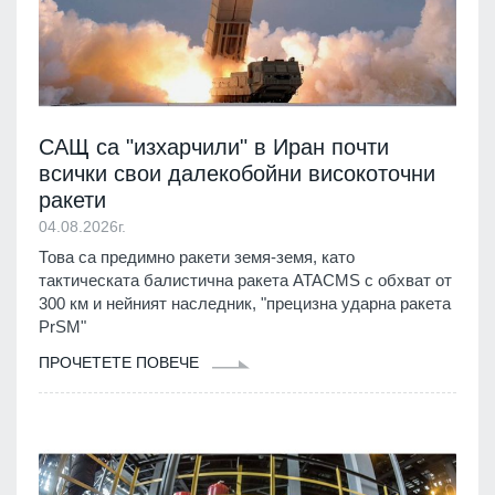
САЩ са "изхарчили" в Иран почти
всички свои далекобойни високоточни
ракети
04.08.2026г.
Това са предимно ракети земя-земя, като
тактическата балистична ракета ATACMS с обхват от
300 км и нейният наследник, "прецизна ударна ракета
PrSM"
ПРОЧЕТЕТЕ ПОВЕЧЕ