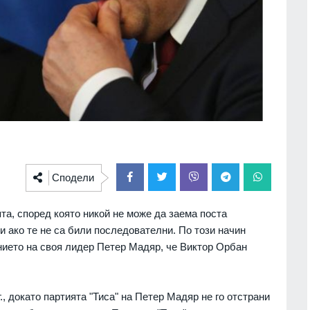
Сподели
та, според която никой не може да заема поста
 ако те не са били последователни. По този начин
нието на своя лидер Петер Мадяр, че Виктор Орбан
, докато партията "Тиса" на Петер Мадяр не го отстрани