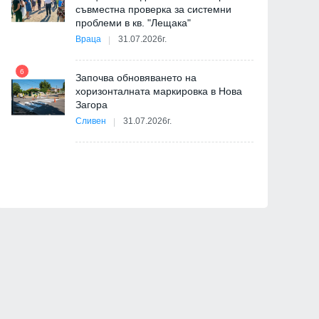
съвместна проверка за системни
Радев, Пулев и още 11
Украинската Върховна 
11
проблеми в кв. "Лещака"
министри ще участват в
прие оставката на пре
на
Враца
31.07.2026г.
редовния парламентарен
Свириденко и кабинета
контрол
14.07.2026г.
6
Започва обновяването на
17.07.2026г.
хоризонталната маркировка в Нова
12
Загора
и
Сливен
31.07.2026г.