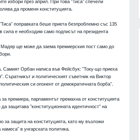
ите избори през април. При това "Тиса" спечели
волява да променя конституцията.
"Тиса" поправката беше приета безпроблемно със 135
 ѝ в сила е необходим само подписът на президента
р Мадяр ще може да заема премиерския пост само до
бори.
ата
Красимир Ципов: Да се правят
2026–2028
промени в начина на гласуване
три месеца преди изборите не е
а. Самият Орбан написа във Фейсбук: "Току-що приеха
добра практика
05.08.2026г.
". Съратникът и политическият съветник на Виктор
ПОЛИТИКА
04.08.2026г.
политическия си опонент от демократичната борба".
ещо,
8°
АЕЦ "Козлодуй" работи без
 за премиера, парламентът премахна от конституцията
ограничения, България е нетен
05.08.2026г.
о да защитава "конституционната идентичност" на
износител на ток
ВРАЦА
04.08.2026г.
о за защита на конституцията, като му възложи
0
Сирия е готова да се откаже от
 намеса" в унгарската политика.
а лятната
руския петрол
СВЕТЪТ
04.08.2026г.