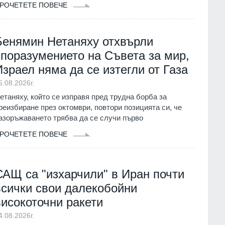
РОЧЕТЕТЕ ПОВЕЧЕ
Бенямин Нетаняху отхвърли
споразумението на Съвета за мир,
Израел няма да се изтегли от Газа
5.08.2026г.
етаняху, който се изправя пред трудна борба за
реизбиране през октомври, повтори позицията си, че
азоръжаването трябва да се случи първо
РОЧЕТЕТЕ ПОВЕЧЕ
САЩ са "изхарчили" в Иран почти
всички свои далекобойни
високоточни ракети
4.08.2026г.