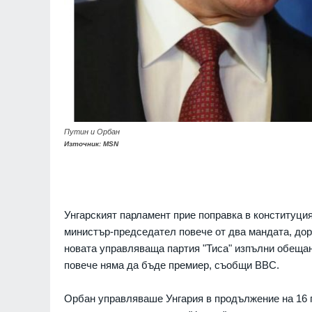
Путин и Орбан
Източник: MSN
Унгарският парламент прие поправка в конституция
министър-председател повече от два мандата, дори
новата управляваща партия "Тиса" изпълни обеща
повече няма да бъде премиер, съобщи BBC.
Орбан управляваше Унгария в продължение на 16 г.