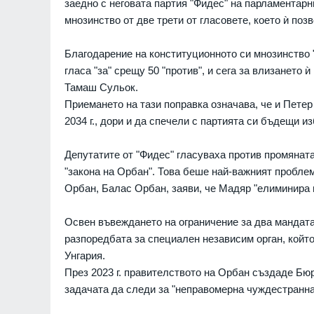
заедно с неговата партия "Фидес" на парламентарн
мнозинство от две трети от гласовете, което ѝ поз
Благодарение на конституционното си мнозинство 
гласа "за" срещу 50 "против", и сега за влизането
Тамаш Сульок.
Приемането на тази поправка означава, че и Пете
2034 г., дори и да спечели с партията си бъдещи из
Щ обмислят нов
Променят средносрочн
производство на
бюджетна прогноза за 
К "Patriot" в Украйна
г.
Депутатите от "Фидес" гласуваха против промянат
05.08.2026г.
ПОЛИТИКА
"закона на Орбан". Това беше най-важният проблем
Орбан, Балас Орбан, заяви, че Мадяр "елиминира 
дра въвежда
Слънчево и опасно гор
раничения при
температурите стигат 3
Освен въвеждането на ограничение за два мандата
на питейна вода за
БЪЛГАРИЯ
разпоредбата за специален независим орган, койт
нужди
Унгария.
05.08.2026г.
НАП е установила 622
През 2023 г. правителството на Орбан създаде Бюр
нарушения при над 200
 в акцията срещу
задачата да следи за "неправомерна чуждестранна
проверки от началото н
ече са 10, откриха и
контролна кампания
ро и криптопортфейли