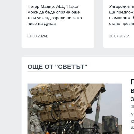
Петер Мадяр: АЕЦ "Пакш"
Унгарският
11
Общинският съвет 
може да бъде спряна още
ще предлож
одобри разкриване
този уикенд заради ниското
шампионка 
служебни паркоме
ниво на Дунав
стане прези
Сливен
30.07.2026
01.08.2026г.
20.07.2026г.
12
The Times: Август 
превърне в най-"п
за Путин и Русия
Русия и Украйна
3
ОЩЕ ОТ "СВЕТЪТ"
0
У
к
и