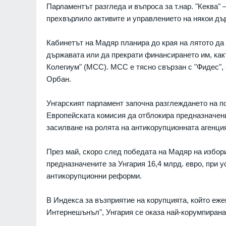
Парламентът разгледа и въпроса за т.нар. "Кеква"
БИЗНЕС И ФИНАНСИ
05.08.2026г.
прехвърлило активите и управлението на някои дъ
Украинските въоръжени
ористи атакуваха
получиха RCH 155: Гер
аст: 14 души са
Кабинетът на Мадяр планира до края на лятото да 
разкри доставката на ед
 има много ранени,
държавата или да прекрати финансирането им, ка
най-модерните гаубици 
рушения
Колегиум" (MCC). MCC е тясно свързан с "Фидес",
ИДЕО)
РУСИЯ И УКРАЙНА
Орбан.
РАЙНА
05.08.2026г.
САЩ са "изхарчили" в И
всички свои далекобойн
таняху отхвърли
Унгарският парламент започна разглеждането на по
високоточни ракети
ето на Съвета за
Европейската комисия да отблокира предназначени
 няма да се изтегли
СВЕТЪТ
засилване на ролята на антикорупционната агенци
05.08.2026г.
През май, скоро след победата на Мадяр на избор
предназначените за Унгария 16,4 млрд. евро, при
антикорупционни реформи.
В Индекса за възприятие на корупцията, който еже
Интернешънъл", Унгария се оказа най-корумпиранат
7