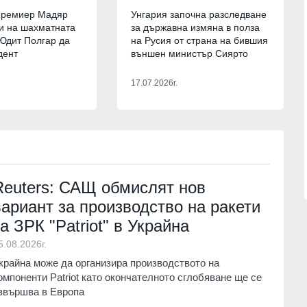
17
Алфа Рисърч: При евентуални
 премиер Мадяр
Унгария започна разследване
в Нова Загора
парламентарни избори
и на шахматната
за държавна измяна в полза
то на нови
управляващите запазват значител
Юдит Полгар да
на Русия от страна на бившия
ста
електорална преднина
дент
външен министър Сиярто
г.
Мнения и анализи
30.07.2026г.
17.07.2026г.
18
2026 г. може да се
Кой подслушва в Община Горна
рокълнатия" месец
Оряховица? Още преди три годин
открили микрофон със SIM карта,
монтиран в разклонител
1.07.2026г.
Велико Търново
31.07.2026г.
Reuters: САЩ обмислят нов
вариант за производство на ракети
за ЗРК "Patriot" в Украйна
5.08.2026г.
крайна може да организира производството на
омпоненти Patriot като окончателното сглобяване ще се
звършва в Европа