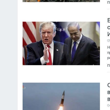
П
0
Н
п
р
П
0