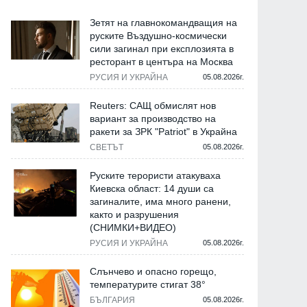
Зетят на главнокомандващия на
руските Въздушно-космически
сили загинал при експлозията в
ресторант в центъра на Москва
РУСИЯ И УКРАЙНА
05.08.2026г.
Reuters: САЩ обмислят нов
вариант за производство на
ракети за ЗРК "Patriot" в Украйна
СВЕТЪТ
05.08.2026г.
Руските терористи атакуваха
Киевска област: 14 души са
загиналите, има много ранени,
както и разрушения
(СНИМКИ+ВИДЕО)
РУСИЯ И УКРАЙНА
05.08.2026г.
Слънчево и опасно горещо,
температурите стигат 38°
БЪЛГАРИЯ
05.08.2026г.