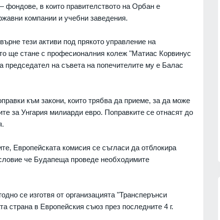
 — фондове, в които правителството на Орбан е
05.08.2026г.
ржавни компании и учебни заведения.
 сили
Лъчезар Кръстев е назначен за
мания
директор на АДФИ
върне тези активи под прякото управление на
на от
БИЗНЕС И ФИНАНСИ
04.08.2026г.
кто ще стане с професионалния колеж "Матиас Корвинус
в света
 а председател на съвета на попечителите му е Балас
04.08.2026г.
За първи път от 10 години насам
демократите се ползват с по-
ран почти
голямо доверие в САЩ по
и
правки към закони, които трябва да приеме, за да може
икономическите въпроси
те за Унгария милиарди евро. Поправките се отнасят до
СВЕТЪТ
04.08.2026г.
04.08.2026г.
я.
ите, Европейската комисия се съгласи да отблокира
 условие че Будапеща проведе необходимите
годно се изготвя от организацията "Трансперънси
а страна в Европейския съюз през последните 4 г.
13