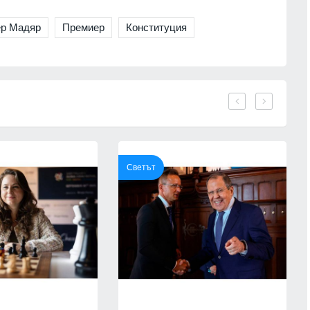
Цар Освободител"
Страхуват ги: НАП още не е
в събота и неделя
започнала данъчна ревизия на
ер Мадяр
Премиер
Конституция
Руския културно-информационен
център
г.
София
02.08.2026г.
 мъж, паднал от
14
пат
Нови осигурителни прагове и
правила от 1 август
г.
Бизнес и финанси
01.08.2026г.
 кампанията на
15
тека "Зелени
На 1 август започва Богородичният
Светът
започва днес в
пост, ето и кои са имениците днес
Образование и религия
01.08.2026г.
г.
16
Бюрото по труда в Русе призовава
е подкрепи 200
търсещите работа да бъдат
едприятия от
внимателни при приемане на
 с програма за
атрактивни оферти
ст 6 млн.
Русе
30.07.2026г.
30.07.2026г.