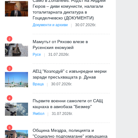
Само в Zonanews: Родът на Андрей
Гюров – диви комунисти, налагали
тоталитарната диктатура в
Гоцеделчевско (ДОКУМЕНТИ)
Документи и архиви
30.07.2026г.
8
2
Мамутът от Ряхово влезе в
Русенския екомузей
Русе
31.07.2026г.
9
3
АЕЦ "Козлодуй" с извънредни мерки
Политика
Русия и Украйна
заради пресъхващата р. Дунав
Враца
30.07.2026г.
4
Първите военни самолети от САЩ
10
кацнаха в авиобаза "Безмер"
Ямбол
31.07.2026г.
5
Община Мездра, полицията и
"Социално подпомагане" извършиха