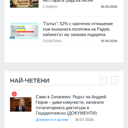
на старата градска песен
СЛИВЕН
06.08.2026г.
.
"Галъп": 52% с критично отношение
и
към външната политика на Радев,
а
кабинетът му запазва подкрепа
ПОЛИТИКА
06.08.2026г.
.
НАЙ-ЧЕТЕНИ
1
7
ала
Само в Zonanews: Родът на Андрей
о-
Гюров – диви комунисти, налагали
тоталитарната диктатура в
Гоцеделчевско (ДОКУМЕНТИ)
Документи и архиви
30.07.2026г.
8