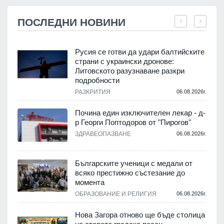
ПОСЛЕДНИ НОВИНИ
Русия се готви да удари балтийските
страни с украински дронове:
Литовското разузнаване разкри
подробности
.
РАЗКРИТИЯ
06.08.2026г.
Почина един изключителен лекар - д-
р Георги Поптодоров от "Пирогов"
.
ЗДРАВЕОПАЗВАНЕ
06.08.2026г.
,
Българските ученици с медали от
о
всяко престижно състезание до
момента
.
ОБРАЗОВАНИЕ И РЕЛИГИЯ
06.08.2026г.
Нова Загора отново ще бъде столица