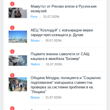
а от
2
Мамутът от Ряхово влезе в Русенския
екомузей
Русе
31.07.2026г.
9
пост,
3
АЕЦ "Козлодуй" с извънредни мерки
заради пресъхващата р. Дунав
Враца
30.07.2026г.
4
елни
Първите военни самолети от САЩ
10
кацнаха в авиобаза "Безмер"
Ямбол
31.07.2026г.
5
Община Мездра, полицията и "Социално
ите
подпомагане" извършиха съвместна
проверка за системни проблеми в кв.
11
"Лещака"
Враца
31.07.2026г.
6