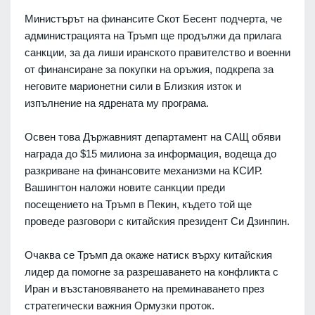
Министърът на финансите Скот Бесент подчерта, че
администрацията на Тръмп ще продължи да прилага
санкции, за да лиши иранското правителство и военни
от финансиране за покупки на оръжия, подкрепа за
неговите марионетни сили в Близкия изток и
изпълнение на ядрената му програма.
Освен това Държавният департамент на САЩ обяви
награда до $15 милиона за информация, водеща до
разкриване на финансовите механизми на КСИР.
Вашингтон наложи новите санкции преди
посещението на Тръмп в Пекин, където той ще
проведе разговори с китайския президент Си Дзинпин.
Очаква се Тръмп да окаже натиск върху китайския
лидер да помогне за разрешаването на конфликта с
Иран и възстановяването на преминаването през
стратегически важния Ормузки проток.