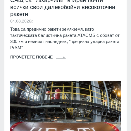
САЩ са "изхарчили" в Иран почти
всички свои далекобойни високоточни
ракети
04.08.2026г.
Това са предимно ракети земя-земя, като
тактическата балистична ракета ATACMS с обхват от
300 км и нейният наследник, "прецизна ударна ракета
PrSM"
ПРОЧЕТЕТЕ ПОВЕЧЕ