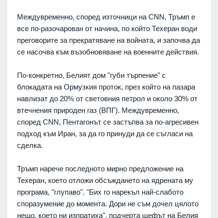
Междувременно, според източници на CNN, Тръмп е
все по-разочарован от начина, по който Техеран води
преговорите за прекратяване на войната, и започва да
се насочва към възобновяване на военните действия.
По-конкретно, Белият дом "губи търпение" с
блокадата на Ормузкия проток, през който на пазара
навлизат до 20% от световния петрол и около 30% от
втечнения природен газ (ВПГ). Междувременно,
според CNN, Пентагонът се застъпва за по-агресивен
подход към Иран, за да го принуди да се съгласи на
сделка.
Тръмп нарече последното мирно предложение на
Техеран, което отложи обсъждането на ядрената му
програма, "глупаво". "Бих го нарекъл най-слабото
споразумение до момента. Дори не съм дочел цялото
нещо, което ни изпратиха", подчерта шефът на Белия