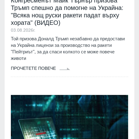
Конгресменът Майк Търнър призова
Тръмп спешно да помогне на Украйна:
"Всяка нощ руски ракети падат върху
хората" (ВИДЕО)
03.08.2026г.
Той призова Доналд Тръмп незабавно да предостави
на Украйна лицензи за производство на ракети
"Пейтриът", за да спаси колкото се може повече
животи
ПРОЧЕТЕТЕ ПОВЕЧЕ