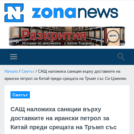
Начало
/
Светът
/ САЩ наложиха санкции върху доставките на
ирански петрол за Китай преди срещата на Тръмп със Си Цзинпин
Светът
САЩ наложиха санкции върху
доставките на ирански петрол за
Китай преди срещата на Тръмп със