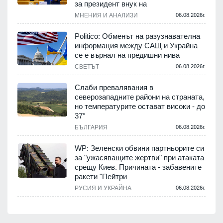
за президент внук на
МНЕНИЯ И АНАЛИЗИ
06.08.2026г.
Politico: Обменът на разузнавателна
информация между САЩ и Украйна
се е върнал на предишни нива
СВЕТЪТ
06.08.2026г.
Слаби превалявания в
северозападните райони на страната,
но температурите остават високи - до
37°
БЪЛГАРИЯ
06.08.2026г.
WP: Зеленски обвини партньорите си
за "ужасяващите жертви" при атаката
срещу Киев. Причината - забавените
ракети "Пейтри
РУСИЯ И УКРАЙНА
06.08.2026г.