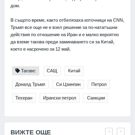
дом.
В същото време, както отбелязаха източници на CNN,
Тръмп все още не е взел решение за по-нататъшни
действия по отношение на Иран и е малко вероятно
да вземе такова преди заминаването си за Китай,
което е насрочено за 12 май.
Тагове:
САЩ
Китай
Доналд Тръмп
Си Цзинпин
Петрол
Техеран
Ирански петрол
Санкции
ВИЖТЕ ОЩЕ