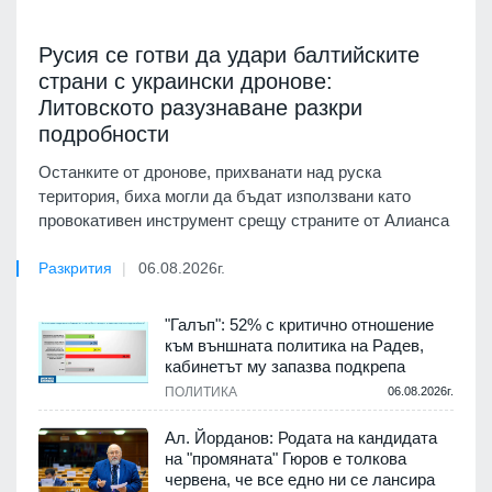
Русия се готви да удари балтийските
страни с украински дронове:
Литовското разузнаване разкри
подробности
Останките от дронове, прихванати над руска
територия, биха могли да бъдат използвани като
провокативен инструмент срещу страните от Алианса
Разкрития
06.08.2026г.
"Галъп": 52% с критично отношение
към външната политика на Радев,
кабинетът му запазва подкрепа
ПОЛИТИКА
06.08.2026г.
Ал. Йорданов: Родата на кандидата
на "промяната" Гюров е толкова
червена, че все едно ни се лансира