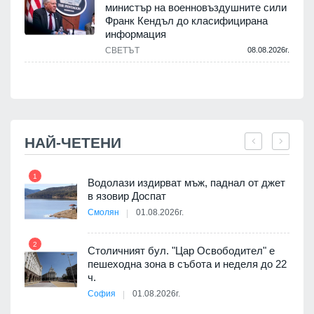
министър на военновъздушните сили
Франк Кендъл до класифицирана
информация
СВЕТЪТ
08.08.2026г.
.
НАЙ-ЧЕТЕНИ
1
7
Водолази издирват мъж, паднал от джет
в язовир Доспат
Смолян
01.08.2026г.
 в
2
8
Столичният бул. "Цар Освободител" е
пешеходна зона в събота и неделя до 22
ч.
я
София
01.08.2026г.
9