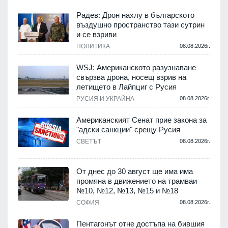
Радев: Дрон нахлу в българското
въздушно пространство тази сутрин
и се взриви
ПОЛИТИКА
08.08.2026г.
.
WSJ: Американското разузнаване
свързва дрона, носещ взрив на
летището в Лайпциг с Русия
.
РУСИЯ И УКРАЙНА
08.08.2026г.
Американският Сенат прие закона за
"адски санкции" срещу Русия
СВЕТЪТ
08.08.2026г.
.
От днес до 30 август ще има има
промяна в движението на трамваи
№10, №12, №13, №15 и №18
т
СОФИЯ
08.08.2026г.
.
Пентагонът отне достъпа на бившия