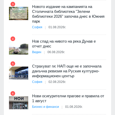
3
Новото издание на кампанията на
Столичната библиотека "Зелени
3D
библиотеки 2026" започва днес в Южния
а към
парк
София
01.08.2026г.
10
4
Нов спад на нивото на река Дунав е
 няма
отчет днес
0 до
Видин
06.08.2026г.
11
5
Страхуват ги: НАП още не е започнала
данъчна ревизия на Руския културно-
ията
информационен център
та за
София
02.08.2026г.
12
6
Нови осигурителни прагове и правила от
1 август
ско:
Бизнес и финанси
01.08.2026г.