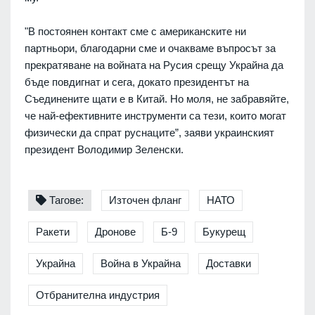
"В постоянен контакт сме с американските ни
партньори, благодарни сме и очакваме въпросът за
прекратяване на войната на Русия срещу Украйна да
бъде повдигнат и сега, докато президентът на
Съединените щати е в Китай. Но моля, не забравяйте,
че най-ефективните инструменти са тези, които могат
физически да спрат руснаците”, заяви украинският
президент Володимир Зеленски.
Тагове:
Източен фланг
НАТО
Ракети
Дронове
Б-9
Букурещ
Украйна
Война в Украйна
Доставки
Отбранителна индустрия