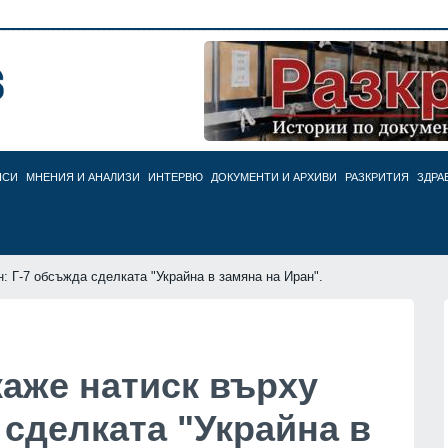
НСИ
МНЕНИЯ И АНАЛИЗИ
ИНТЕРВЮ
ДОКУМЕНТИ И АРХИВИ
РАЗКРИТИЯ
ЗДРА
н: Г-7 обсъжда сделката "Украйна в замяна на Иран".
каже натиск върху
 сделката "Украйна в