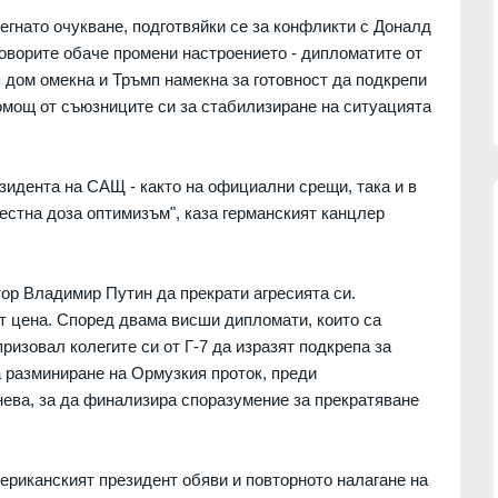
регнато очукване, подготвяйки се за конфликти с Доналд
говорите обаче промени настроението - дипломатите от
 дом омекна и Тръмп намекна за готовност да подкрепи
помощ от съюзниците си за стабилизиране на ситуацията
зидента на САЩ - както на официални срещи, така и в
естна доза оптимизъм", каза германският канцлер
Patriot
Българските ученици с медали от
тор Владимир Путин да прекрати агресията си.
нас
всяко престижно състезание до
т цена. Според двама висши дипломати, които са
момента
07.08.2026г.
изовал колегите си от Г-7 да изразят подкрепа за
ОБРАЗОВАНИЕ И РЕЛИГИЯ
06.08.2026г.
 разминиране на Ормузкия проток, преди
обяви
Нова Загора отново ще бъде
ева, за да финализира споразумение за прекратяване
 операции
столица на старата градска песен
СЛИВЕН
06.08.2026г.
риканският президент обяви и повторното налагане на
07.08.2026г.