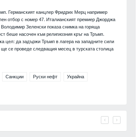
ръмп. Германският канцлер Фридрих Мерц например
лен отбор с номер 47. Италианският премиер Джорджа
13
 на река Дунав е
Днес по АМ "Тракия" и АМ "Струма
 Володимир Зеленски показа снимка на горяща
няма да се движат тежки камиони 
15.30 до 22 часа
ст беше насочен към религиозния кръг на Тръмп.
.
Благоевград
02.08.2026г.
а цел: да задържи Тръмп в лагера на западните сили
 ще се проведе следващия месец в турската столица
екордни загуби на
14
 украинските
Основоположник на съвременното
бявиха данните
3D компютърно зрение се
присъединява към INSAIT
1.08.2026г.
София
03.08.2026г.
Санкции
Руски нефт
Украйна
ампания за
15
а електронното
Регулаторната комисия за
а мобилното
съобщенията иска проверка на
ве ще се проведе
"Еконт" от Комисията за
потребителите заради нови цени
.
Икономика
03.08.2026г.
16
" представи
Интерактивна карта дава бърз