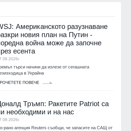
WSJ: Американското разузнаване
разкри новия план на Путин -
поредна война може да започне
през есента
7.08.2026г.
ремъл търси начини да излезе от сегашната
езизходица в Украйна
РОЧЕТЕТЕ ПОВЕЧЕ
Доналд Тръмп: Ракетите Patriot са
ни необходими и на нас
7.08.2026г.
о-рано агенция Reuters съобщи, че запасите на САЩ от