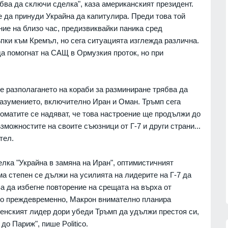
бва да сключи сделка", каза американският президент.
"Галъп": 52% с критично
ция на
отношение към външната
е да принуди Украйна да капитулира. Преди това той
я за
политика на Радев, кабинетът му
ие на близо час, предизвиквайки паника сред
запазва подкрепа
пки към Кремъл, но сега ситуацията изглежда различна.
ни
ПОЛИТИКА
06.08.2026г.
 да помогнат на САЩ в Ормузкия проток, но при
07.08.2026г.
"Ловци" на педофили, всичките
непълнолетни, убили мъжа на
Младежкия хълм в Пловдив
 разполагането на кораби за разминиране трябва да
краински
ПЛОВДИВ
06.08.2026г.
азумението, включително Иран и Оман. Тръмп сега
зузнаване
ломатите се надяват, че това настроение ще продължи до
Интерактивна карта дава бърз
зможностите на своите съюзници от Г-7 и други страни...
06.08.2026г.
достъп до водните бази по
Черноморието
тел.
лен лекар
БУРГАС
06.08.2026г.
 от
лка "Украйна в замяна на Иран", оптимистичният
ма степен се дължи на усилията на лидерите на Г-7 да
06.08.2026г.
а да избегне повторение на срещата на върха от
ето преждевременно, Макрон внимателно планира
ренският лидер дори убеди Тръмп да удължи престоя си,
до Париж", пише Politico.