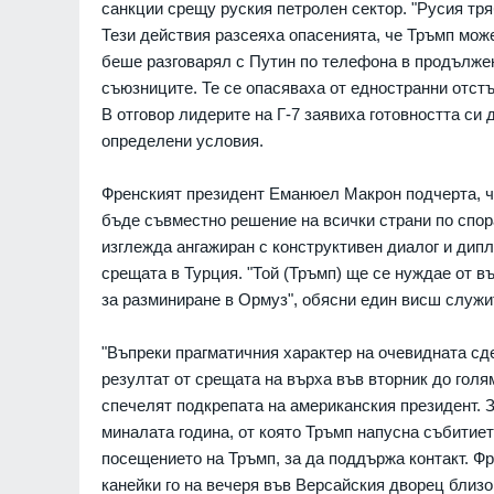
санкции срещу руския петролен сектор. "Русия тря
анското разузнаване
Призоваха Запада за ак
Тези действия разсеяха опасенията, че Тръмп мож
я план на Путин -
специални части в Руси
беше разговарял с Путин по телефона в продължен
на може да започне
унищожаване на
съюзниците. Те се опасяваха от едностранни отстъ
севернокорейски ракет
В отговор лидерите на Г-7 заявиха готовността си
установки
07.08.2026г.
определени условия.
СВЕТЪТ
а Володимир
лежи спад след
Русия се готви да удари
Френският президент Еманюел Макрон подчерта, че
в Украйна - едва 18 %
балтийските страни с у
бъде съвместно решение на всички страни по спор
но доверие
дронове: Литовското ра
изглежда ангажиран с конструктивен диалог и дип
разкри подробности
РАЙНА
07.08.2026г.
срещата в Турция. "Той (Тръмп) ще се нуждае от въ
РАЗКРИТИЯ
жев код за високи
за разминиране в Ормуз", обясни един висш служи
 - максималните до
Почина един изключите
- д-р Георги Поптодоров
"Въпреки прагматичния характер на очевидната сде
"Пирогов"
07.08.2026г.
резултат от срещата на върха във вторник до голя
ЗДРАВЕОПАЗВАНЕ
спечелят подкрепата на американския президент. З
миналата година, от която Тръмп напусна събити
посещението на Тръмп, за да поддържа контакт. Ф
канейки го на вечеря във Версайския дворец близо 