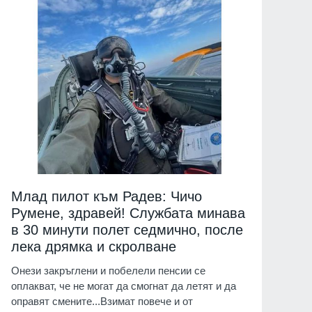
Млад пилот към Радев: Чичо
Румене, здравей! Службата минава
в 30 минути полет седмично, после
лека дрямка и скролване
Онези закръглени и побелели пенсии се
оплакват, че не могат да смогнат да летят и да
оправят смените...Взимат повече и от