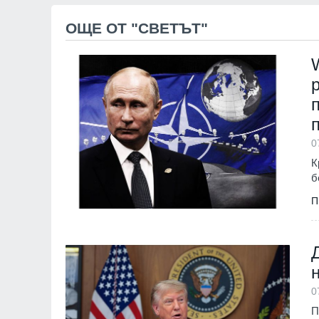
ОЩЕ ОТ "СВЕТЪТ"
0
К
б
П
0
П