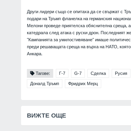
Други лидери също се опитаха да се свържат с Т
подари на Тръмп фланелка на германския национа
7
Нов спад на нивото
Мелони проведе приятелска обяснителна среща, а
отчет днес
катедрала след атака с руски дрон. Последният же
Видин
06.08.2026г
"Кампанията за умилостивяване" имаше политическ
преди решаващата среща на върха на НАТО, която
8
Русия е понесла р
Анкара.
фронта през юли –
въоръжени сили о
Русия и Украйна
0
Тагове:
Г-7
G-7
Сделка
Русия
9
Информационна к
Доналд Тръмп
Фридрих Мерц
популяризиране н
здравно досие и н
приложение еЗдра
в
Враца
03.08.2026г
ВИЖТЕ ОЩЕ
10
Ансамбъл "Мездра