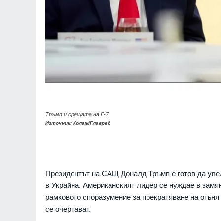
Тръмп и срещата на Г-7
Източник: Колаж/Главред
Президентът на САЩ Доналд Тръмп е готов да увел
в Украйна. Американският лидер се нуждае в замя
рамковото споразумение за прекратяване на огъня
се очертават.