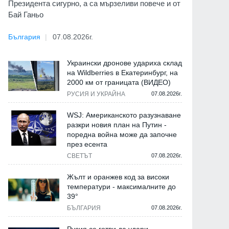
Президента сигурно, а са мързеливи повече и от
Бай Ганьо
България
07.08.2026г.
Украински дронове удариха склад
на Wildberries в Екатеринбург, на
2000 км от границата (ВИДЕО)
РУСИЯ И УКРАЙНА
07.08.2026г.
WSJ: Американското разузнаване
разкри новия план на Путин -
поредна война може да започне
през есента
СВЕТЪТ
07.08.2026г.
Жълт и оранжев код за високи
температури - максималните до
39°
БЪЛГАРИЯ
07.08.2026г.