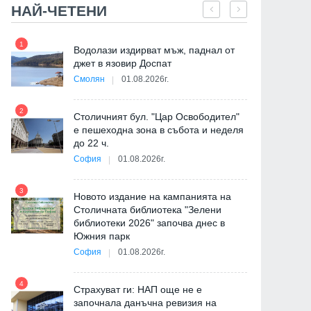
НАЙ-ЧЕТЕНИ
1
7
"
Водолази издирват мъж, паднал от
от
джет в язовир Доспат
Смолян
01.08.2026г.
2
8
Столичният бул. "Цар Освободител"
е пешеходна зона в събота и неделя
до 22 ч.
София
01.08.2026г.
3
9
Новото издание на кампанията на
Столичната библиотека "Зелени
библиотеки 2026" започва днес в
Южния парк
София
01.08.2026г.
4
Страхуват ги: НАП още не е
10
започнала данъчна ревизия на