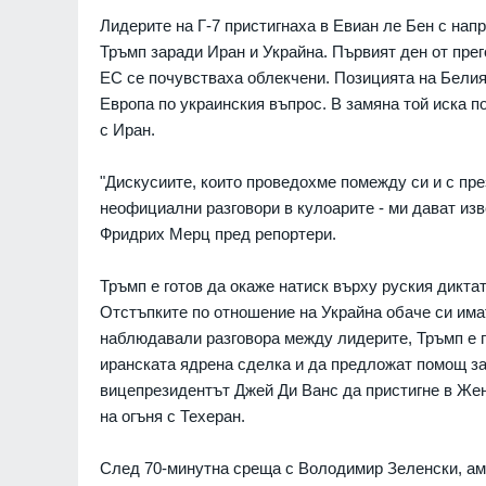
Лидерите на Г-7 пристигнаха в Евиан ле Бен с нап
Тръмп заради Иран и Украйна. Първият ден от пре
ЕС се почувстваха облекчени. Позицията на Белия
Европа по украинския въпрос. В замяна той иска 
с Иран.
"Дискусиите, които проведохме помежду си и с пре
неофициални разговори в кулоарите - ми дават изв
Фридрих Мерц пред репортери.
грубо нарушава
Доналд Тръмп: Ракетите 
Тръмп е готов да окаже натиск върху руския дикта
конвенция, като
са ни необходими и на 
Отстъпките по отношение на Украйна обаче си има
ни части от
СВЕТЪТ
оеннопленници
наблюдавали разговора между лидерите, Тръмп е пр
РАЙНА
07.08.2026г.
иранската ядрена сделка и да предложат помощ за
Украинският президент 
вицепрезидентът Джей Ди Ванс да пристигне в Жен
началото на специални
 СУМПС": Как се
на огъня с Техеран.
срещу руската военна
ългарският закон
промишленост
07.08.2026г.
След 70-минутна среща с Володимир Зеленски, аме
РУСИЯ И УКРАЙНА