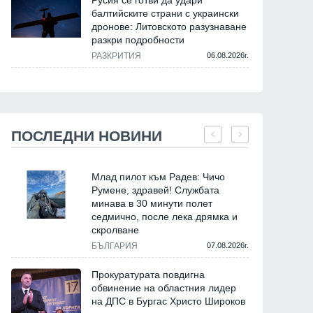
Русия се готви да удари
балтийските страни с украински
дронове: Литовското разузнаване
разкри подробности
РАЗКРИТИЯ
06.08.2026г.
ПОСЛЕДНИ НОВИНИ
Млад пилот към Радев: Чичо
Румене, здравей! Службата
минава в 30 минути полет
седмично, после лека дрямка и
скролване
БЪЛГАРИЯ
07.08.2026г.
Прокуратурата повдигна
обвинение на областния лидер
на ДПС в Бургас Христо Широков