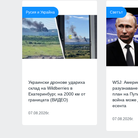
достойно България
престижните фолк
Русия и Украйна
Светът
света
Враца
03.08.2026г
11
Министърът на ен
проведе във вторн
посещение в АЕЦ 
Враца
03.08.2026г
12
Описаха състояни
корабоплавателния
Украински дронове удариха
WSJ: Амери
участък на р. Дуна
склад на Wildberries в
разузнаване
Русе
03.08.2026г.
Екатеринбург, на 2000 км от
план на Пут
границата (ВИДЕО)
война може 
есента
07.08.2026г.
07.08.2026г.