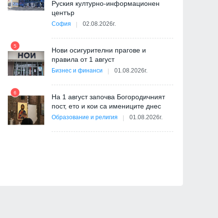
Руския културно-информационен
център
Светът
Светът
София
02.08.2026г.
5
ва
Нови осигурителни прагове и
11
правила от 1 август
Бизнес и финанси
01.08.2026г.
6
На 1 август започва Богородичният
пост, ето и кои са имениците днес
12
Образование и религия
01.08.2026г.
Доналд Тръмп: Ракетите
Призоваха Запада за а
Patriot са ни необходими и на
специални части в Руси
нас
унищожаване на
севернокорейски ракет
установки
07.08.2026г.
07.08.2026г.