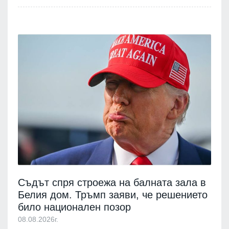
Съдът спря строежа на балната зала в
Белия дом. Тръмп заяви, че решението
било национален позор
08.08.2026г.