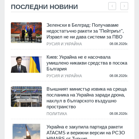
ПОСЛЕДНИ НОВИНИ
Зеленски в Белград: Получаваме
недостатъчно ракети за "Пейтриът",
Израел не ни дава системи за ПВО
.
РУСИЯ И УКРАЙНА
08.08.2026г.
Киев: Украйна не е насочвала
м
умишлено никакви средства в посока
България
.
РУСИЯ И УКРАЙНА
08.08.2026г.
е
Външният министър извика на среща
посланика на Украйна заради дрона,
нахлул в българското въздушно
пространство
.
ПОЛИТИКА
08.08.2026г.
Украйна е закупила партида ракети
ATACMS и верижни версии на РСЗО
HIMARS от Турция