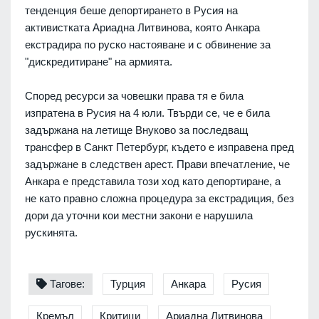
тенденция беше депортирането в Русия на
активистката Ариадна Литвинова, която Анкара
екстрадира по руско настояване и с обвинение за
"дискредитиране" на армията.
Според ресурси за човешки права тя е била
изпратена в Русия на 4 юли. Твърди се, че е била
задържана на летище Внуково за последващ
трансфер в Санкт Петербург, където е изправена пред
задържане в следствен арест. Прави впечатление, че
Анкара е представила този ход като депортиране, а
не като правно сложна процедура за екстрадиция, без
дори да уточни кои местни закони е нарушила
рускинята.
Тагове:
Турция
Анкара
Русия
Кремъл
Критици
Ариадна Литвинова