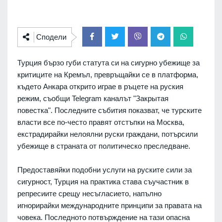
Сподели
Турция бързо губи статута си на сигурно убежище за
критиците на Кремъл, превръщайки се в платформа,
където Анкара открито играе в ръцете на руския
режим, съобщи Telegram каналът "Закрытая
повестка". Последните събития показват, че турските
власти все по-често правят отстъпки на Москва,
екстрадирайки нелоялни руски граждани, потърсили
убежище в страната от политическо преследване.
Предоставяйки подобни услуги на руските сили за
сигурност, Турция на практика става съучастник в
репресиите срещу несъгласието, напълно
игнорирайки международните принципи за правата на
човека. Последното потвърждение на тази опасна