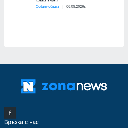
12
София-област
06.08.2026г.
оито
7
Връзка с нас