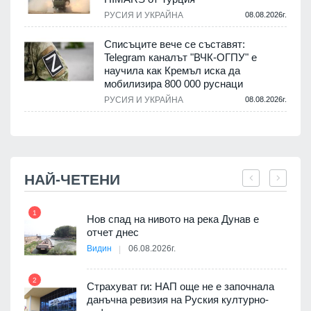
.
РУСИЯ И УКРАЙНА
08.08.2026г.
Списъците вече се съставят:
Telegram каналът "ВЧК-ОГПУ" е
научила как Кремъл иска да
мобилизира 800 000 руснаци
.
РУСИЯ И УКРАЙНА
08.08.2026г.
НАЙ-ЧЕТЕНИ
1
7
3D
Нов спад на нивото на река Дунав е
а към
отчет днес
Видин
06.08.2026г.
2
Страхуват ги: НАП още не е започнала
8
ията
данъчна ревизия на Руския културно-