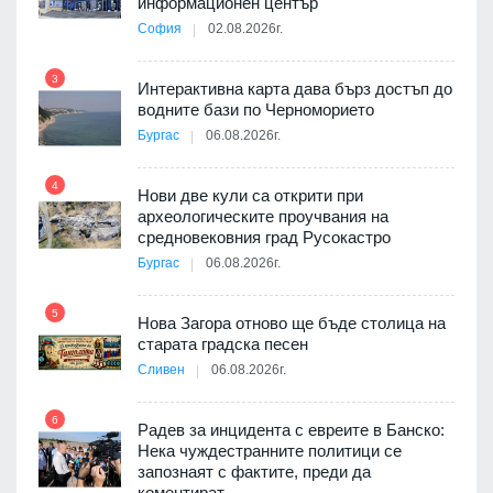
та за
информационен център
София
02.08.2026г.
3
Интерактивна карта дава бърз достъп до
водните бази по Черноморието
9
Бургас
06.08.2026г.
4
Нови две кули са открити при
археологическите проучвания на
средновековния град Русокастро
10
път в
Бургас
06.08.2026г.
 4
5
Нова Загора отново ще бъде столица на
старата градска песен
Сливен
06.08.2026г.
11
 на
а, че
6
т
Радев за инцидента с евреите в Банско:
Нека чуждестранните политици се
запознаят с фактите, преди да
коментират