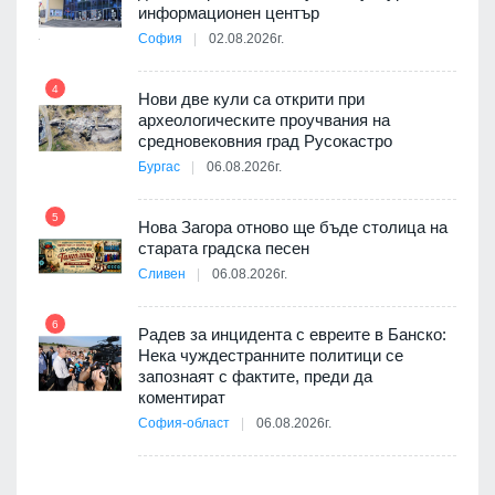
9
ията
информационен център
та за
София
02.08.2026г.
4
Нови две кули са открити при
археологическите проучвания на
10
 на
средновековния град Русокастро
а, че
Бургас
06.08.2026г.
т
5
Нова Загора отново ще бъде столица на
старата градска песен
11
Сливен
06.08.2026г.
път в
6
 4
Радев за инцидента с евреите в Банско:
Нека чуждестранните политици се
запознаят с фактите, преди да
коментират
12
София-област
06.08.2026г.
д-р