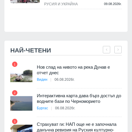
РУСИЯ И УКРАЙНА
09.08.2026г.
НАЙ-ЧЕТЕНИ
1
7
Нов спад на нивото на река Дунав е
я
отчет днес
Видин
06.08.2026г.
2
Интерактивна карта дава бърз достъп до
8
3D
водните бази по Черноморието
а към
Бургас
06.08.2026г.
3
Страхуват ги: НАП още не е започнала
данъчна ревизия на Руския културно-