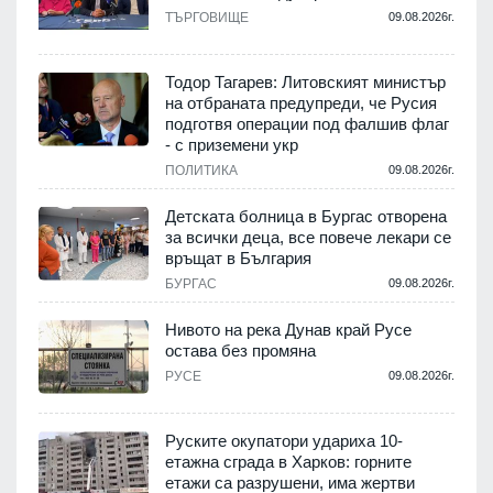
.
ТЪРГОВИЩЕ
09.08.2026г.
Тодор Тагарев: Литовският министър
на отбраната предупреди, че Русия
т
подготвя операции под фалшив флаг
- с приземени укр
.
ПОЛИТИКА
09.08.2026г.
,
Детската болница в Бургас отворена
за всички деца, все повече лекари се
връщат в България
.
БУРГАС
09.08.2026г.
Нивото на река Дунав край Русе
остава без промяна
РУСЕ
09.08.2026г.
.
Руските окупатори удариха 10-
етажна сграда в Харков: горните
етажи са разрушени, има жертви
.