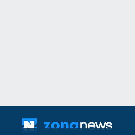
11
Общинският съвет 
одобри разкриване
служебни паркоме
Сливен
30.07.2026
12
The Times: Август 
превърне в най-"п
за Путин и Русия
Русия и Украйна
3