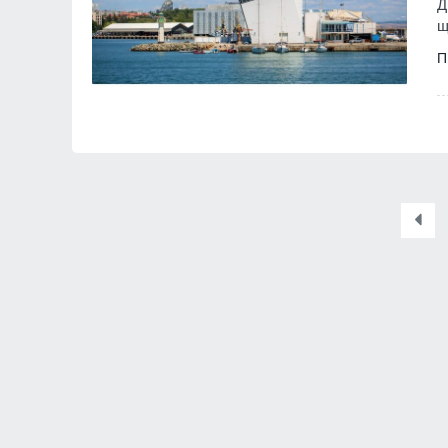
Д
щ
П