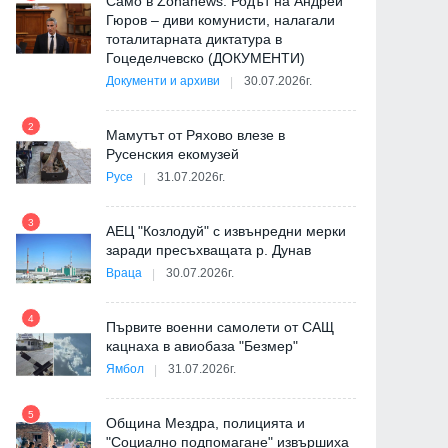
Само в Zonanews: Родът на Андрей
Гюров – диви комунисти, налагали
тоталитарната диктатура в
Гоцеделчевско (ДОКУМЕНТИ)
Документи и архиви
30.07.2026г.
8
2
Мамутът от Ряхово влезе в
Русенския екомузей
Русе
31.07.2026г.
9
3
АЕЦ "Козлодуй" с извънредни мерки
заради пресъхващата р. Дунав
Враца
30.07.2026г.
4
Първите военни самолети от САЩ
10
кацнаха в авиобаза "Безмер"
Ямбол
31.07.2026г.
5
Община Мездра, полицията и
"Социално подпомагане" извършиха