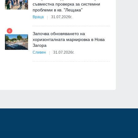
съвместна проверка за системни
11
проблеми в кв. "Лещака"
на
Враца
31.07.2026г.
6
Започва обновяването на
хоризонталната маркировка в Нова
12
Загора
и
Сливен
31.07.2026г.