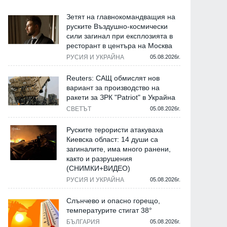
Зетят на главнокомандващия на
руските Въздушно-космически
сили загинал при експлозията в
ресторант в центъра на Москва
РУСИЯ И УКРАЙНА
05.08.2026г.
Reuters: САЩ обмислят нов
вариант за производство на
ракети за ЗРК "Patriot" в Украйна
СВЕТЪТ
05.08.2026г.
Руските терористи атакуваха
Киевска област: 14 души са
загиналите, има много ранени,
както и разрушения
(СНИМКИ+ВИДЕО)
РУСИЯ И УКРАЙНА
05.08.2026г.
Слънчево и опасно горещо,
температурите стигат 38°
БЪЛГАРИЯ
05.08.2026г.