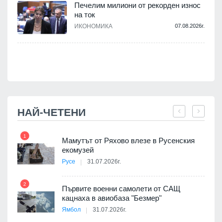
Печелим милиони от рекорден износ
на ток
ИКОНОМИКА
07.08.2026г.
.
НАЙ-ЧЕТЕНИ
1
7
Мамутът от Ряхово влезе в Русенския
екомузей
Русе
31.07.2026г.
2
Първите военни самолети от САЩ
кацнаха в авиобаза "Безмер"
8
Ямбол
31.07.2026г.