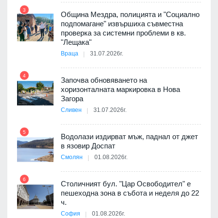
 в
3
Община Мездра, полицията и "Социално
подпомагане" извършиха съвместна
проверка за системни проблеми в кв.
9
ойно
"Лещака"
те
Враца
31.07.2026г.
4
Започва обновяването на
хоризонталната маркировка в Нова
10
Загора
Сливен
31.07.2026г.
5
Водолази издирват мъж, паднал от джет
11
оведе
в язовир Доспат
АЕЦ
Смолян
01.08.2026г.
6
Столичният бул. "Цар Освободител" е
12
пешеходна зона в събота и неделя до 22
ч.
я
София
01.08.2026г.