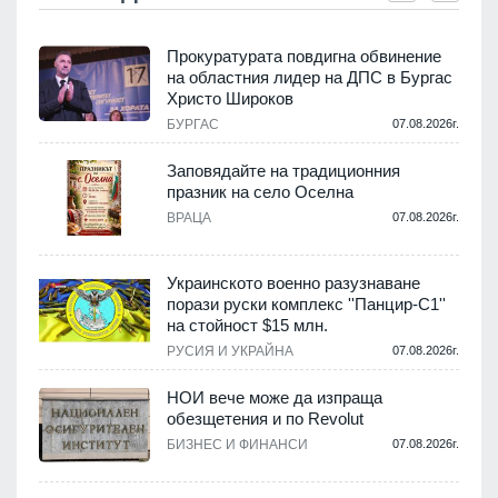
а
Прокуратурата повдигна обвинение
на областния лидер на ДПС в Бургас
Христо Широков
.
БУРГАС
07.08.2026г.
Заповядайте на традиционния
празник на село Оселна
ВРАЦА
07.08.2026г.
.
Украинското военно разузнаване
порази руски комплекс ''Панцир-С1''
на стойност $15 млн.
.
РУСИЯ И УКРАЙНА
07.08.2026г.
НОИ вече може да изпраща
обезщетения и по Revolut
БИЗНЕС И ФИНАНСИ
07.08.2026г.
.