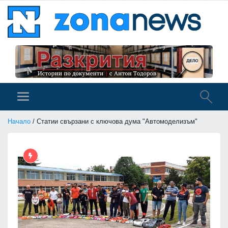
Начало
/ Статии свързани с ключова дума "Автомоделизъм"