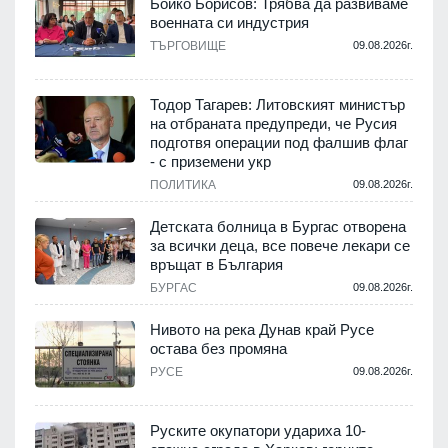
Бойко Борисов: Трябва да развиваме
военната си индустрия
.
ТЪРГОВИЩЕ
09.08.2026г.
Тодор Тагарев: Литовският министър
на отбраната предупреди, че Русия
т
подготвя операции под фалшив флаг
- с приземени укр
.
ПОЛИТИКА
09.08.2026г.
,
Детската болница в Бургас отворена
за всички деца, все повече лекари се
връщат в България
.
БУРГАС
09.08.2026г.
Нивото на река Дунав край Русе
остава без промяна
РУСЕ
09.08.2026г.
.
Руските окупатори удариха 10-