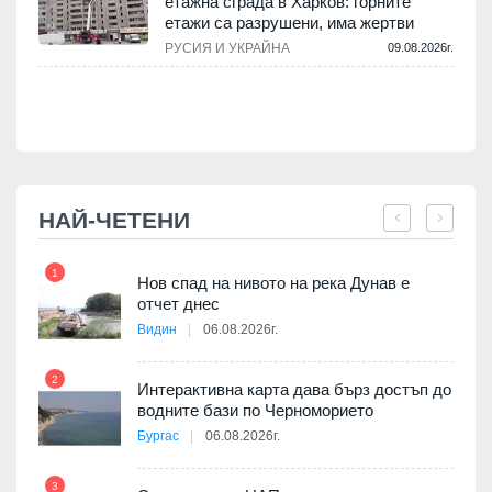
етажна сграда в Харков: горните
етажи са разрушени, има жертви
.
РУСИЯ И УКРАЙНА
09.08.2026г.
НАЙ-ЧЕТЕНИ
1
7
Нов спад на нивото на река Дунав е
я
отчет днес
Видин
06.08.2026г.
2
Интерактивна карта дава бърз достъп до
8
3D
водните бази по Черноморието
а към
Бургас
06.08.2026г.
3