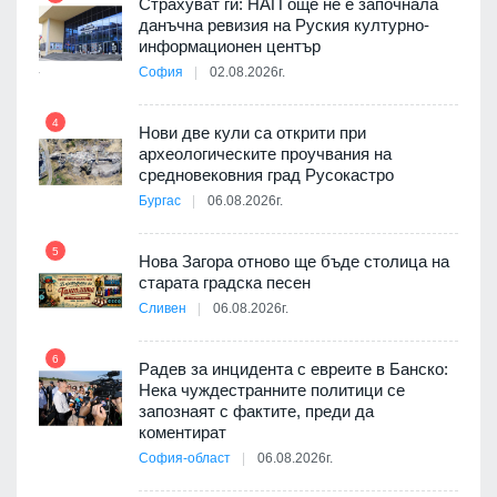
Страхуват ги: НАП още не е започнала
данъчна ревизия на Руския културно-
9
ията
информационен център
та за
София
02.08.2026г.
4
Нови две кули са открити при
археологическите проучвания на
10
 на
средновековния град Русокастро
а, че
Бургас
06.08.2026г.
т
5
Нова Загора отново ще бъде столица на
старата градска песен
11
Сливен
06.08.2026г.
път в
6
 4
Радев за инцидента с евреите в Банско:
Нека чуждестранните политици се
запознаят с фактите, преди да
коментират
12
София-област
06.08.2026г.
д-р