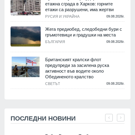
етажна сграда в Харков: горните
етажи са разрушени, има жертви
РУСИЯ И УКРАЙНА
09.08.2026г.
Жега предиобед, следобедни бури с
гръмотевици и градушки на места
БЪЛГАРИЯ
09.08.2026г.
Британският кралски флот
предупреди за засилена руска
активност във водите около
Обединеното кралство
СВЕТЪТ
09.08.2026г.
ПОСЛЕДНИ НОВИНИ