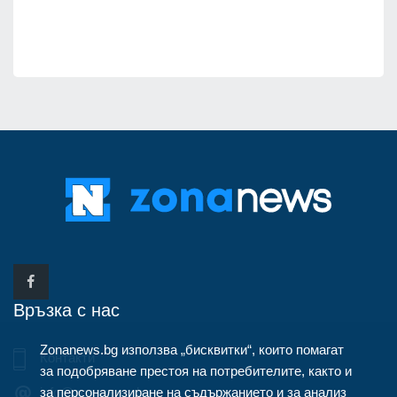
Връзка с нас
Zonanews.bg използва „бисквитки“, които помагат
Контакти
за подобряване престоя на потребителите, както и
за персонализиране на съдържанието и за анализ
info@zonanews.bg