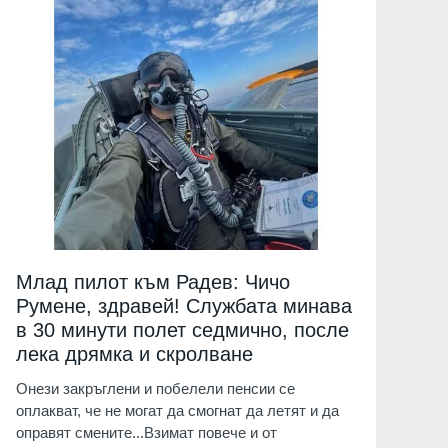
Млад пилот към Радев: Чичо
Румене, здравей! Службата минава
в 30 минути полет седмично, после
лека дрямка и скролване
Онези закръглени и побелели пенсии се
оплакват, че не могат да смогнат да летят и да
оправят смените...Взимат повече и от