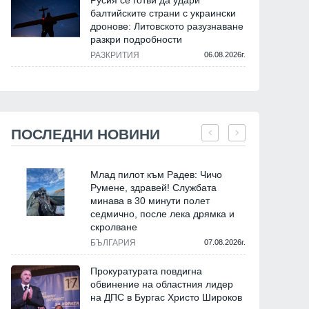
Русия се готви да удари
балтийските страни с украински
дронове: Литовското разузнаване
разкри подробности
РАЗКРИТИЯ
06.08.2026г.
ПОСЛЕДНИ НОВИНИ
Млад пилот към Радев: Чичо
Румене, здравей! Службата
минава в 30 минути полет
седмично, после лека дрямка и
скролване
БЪЛГАРИЯ
07.08.2026г.
Прокуратурата повдигна
обвинение на областния лидер
на ДПС в Бургас Христо Широков