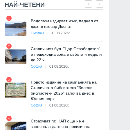
НАЙ-ЧЕТЕНИ
1
7
"
Водолази издирват мъж, паднал от
от
джет в язовир Доспат
Смолян
01.08.2026г.
2
8
Столичният бул. "Цар Освободител"
е пешеходна зона в събота и неделя
до 22 ч.
София
01.08.2026г.
3
9
Новото издание на кампанията на
Столичната библиотека "Зелени
библиотеки 2026" започва днес в
Южния парк
София
01.08.2026г.
4
10
Страхуват ги: НАП още не е
започнала данъчна ревизия на