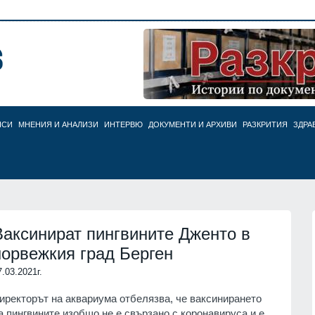
НСИ
МНЕНИЯ И АНАЛИЗИ
ИНТЕРВЮ
ДОКУМЕНТИ И АРХИВИ
РАЗКРИТИЯ
ЗДРА
Ваксинират пингвините Дженто в
норвежкия град Берген
7.03.2021г.
иректорът на аквариума отбелязва, че ваксинирането
а пингвините изобщо не е свързано с коронавируса и е