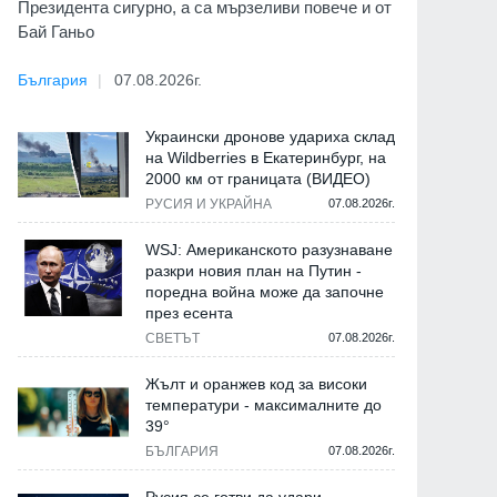
Президента сигурно, а са мързеливи повече и от
Бай Ганьо
България
07.08.2026г.
Украински дронове удариха склад
на Wildberries в Екатеринбург, на
2000 км от границата (ВИДЕО)
РУСИЯ И УКРАЙНА
07.08.2026г.
WSJ: Американското разузнаване
разкри новия план на Путин -
поредна война може да започне
през есента
СВЕТЪТ
07.08.2026г.
Жълт и оранжев код за високи
температури - максималните до
39°
БЪЛГАРИЯ
07.08.2026г.