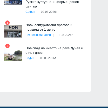
Руския културно-информационен
център
София
02.08.2026г.
5
ва
Нови осигурителни прагове и
11
правила от 1 август
Бизнес и финанси
01.08.2026г.
6
Нов спад на нивото на река Дунав е
отчет днес
12
Видин
06.08.2026г.