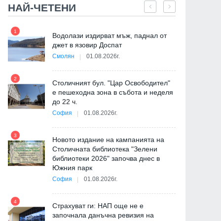
НАЙ-ЧЕТЕНИ
1
7
"
Водолази издирват мъж, паднал от
от
джет в язовир Доспат
Смолян
01.08.2026г.
2
8
Столичният бул. "Цар Освободител"
е пешеходна зона в събота и неделя
до 22 ч.
София
01.08.2026г.
3
9
Новото издание на кампанията на
Столичната библиотека "Зелени
библиотеки 2026" започва днес в
Южния парк
София
01.08.2026г.
4
Страхуват ги: НАП още не е
10
започнала данъчна ревизия на