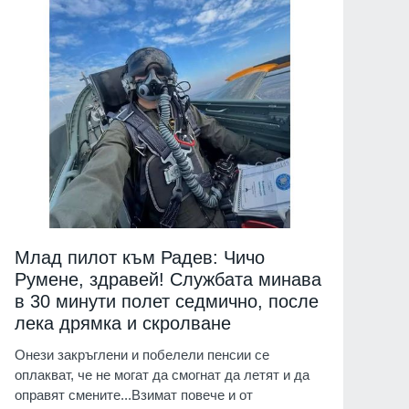
Млад пилот към Радев: Чичо
Румене, здравей! Службата минава
в 30 минути полет седмично, после
лека дрямка и скролване
Онези закръглени и побелели пенсии се
оплакват, че не могат да смогнат да летят и да
оправят смените...Взимат повече и от