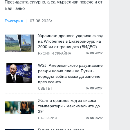
Президента сигурно, а са мързеливи повече и от
Бай Ганьо
България
07.08.2026г.
Украински дронове удариха склад
на Wildberries в Екатеринбург, на
2000 км от границата (ВИДЕО)
РУСИЯ И УКРАЙНА
07.08.2026г.
WSJ: Американското разузнаване
разкри новия план на Путин -
поредна война може да започне
през есента
СВЕТЪТ
07.08.2026г.
Жълт и оранжев код за високи
температури - максималните до
39°
БЪЛГАРИЯ
07.08.2026г.