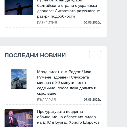
Русия се готви да удари
балтийските страни с украински
дронове: Литовското разузнаване
разкри подробности
РАЗКРИТИЯ
06.08.2026г.
ПОСЛЕДНИ НОВИНИ
Млад пилот към Радев: Чичо
Румене, здравей! Службата
минава в 30 минути полет
седмично, после лека дрямка и
скролване
БЪЛГАРИЯ
07.08.2026г.
Прокуратурата повдигна
обвинение на областния лидер
на ДПС в Бургас Христо Широков