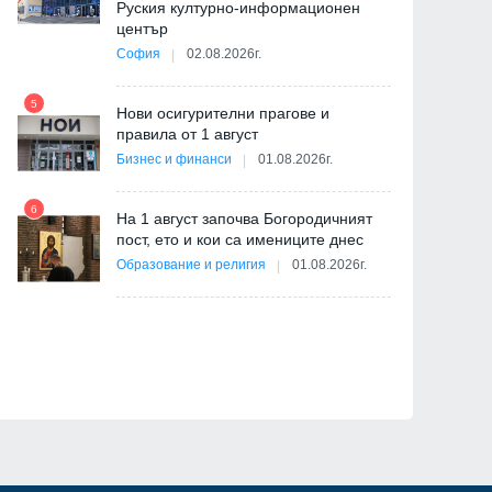
Руския културно-информационен
център
София
02.08.2026г.
5
ва
Нови осигурителни прагове и
11
правила от 1 август
Бизнес и финанси
01.08.2026г.
6
На 1 август започва Богородичният
пост, ето и кои са имениците днес
12
Образование и религия
01.08.2026г.