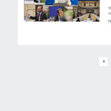
У
т
П