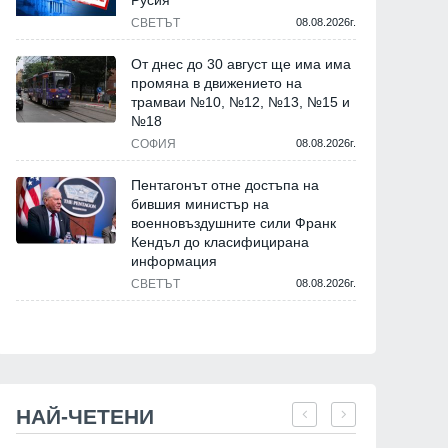
Русия
СВЕТЪТ
08.08.2026г.
От днес до 30 август ще има има
промяна в движението на
трамваи №10, №12, №13, №15 и
№18
СОФИЯ
08.08.2026г.
Пентагонът отне достъпа на
бившия министър на
военновъздушните сили Франк
Кендъл до класифицирана
информация
СВЕТЪТ
08.08.2026г.
НАЙ-ЧЕТЕНИ