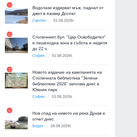
1
7
Водолази издирват мъж, паднал от
джет в язовир Доспат
Смолян
01.08.2026г.
2
8
Столичният бул. "Цар Освободител"
е пешеходна зона в събота и неделя
ия
до 22 ч.
София
01.08.2026г.
3
9
Новото издание на кампанията на
"
Столичната библиотека "Зелени
от
библиотеки 2026" започва днес в
Южния парк
София
01.08.2026г.
10
4
Нов спад на нивото на река Дунав е
отчет днес
Видин
06.08.2026г.