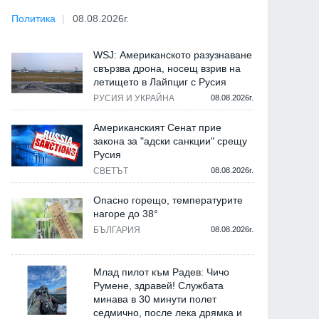
Политика
08.08.2026г.
WSJ: Американското разузнаване
свързва дрона, носещ взрив на
летището в Лайпциг с Русия
РУСИЯ И УКРАЙНА
08.08.2026г.
Американският Сенат прие
закона за "адски санкции" срещу
Русия
СВЕТЪТ
08.08.2026г.
Опасно горещо, температурите
нагоре до 38°
БЪЛГАРИЯ
08.08.2026г.
Млад пилот към Радев: Чичо
Румене, здравей! Службата
минава в 30 минути полет
седмично, после лека дрямка и