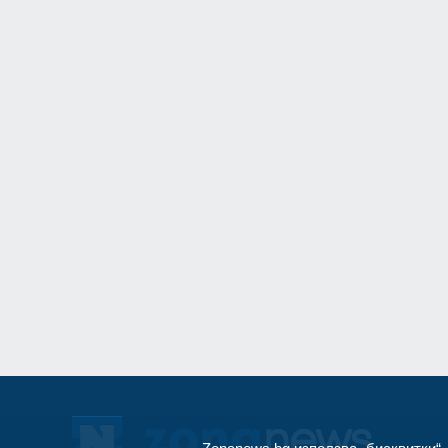
11
Информационна к
популяризиране н
здравно досие и н
приложение еЗдра
в
Враца
03.08.2026г
12
Ансамбъл "Мездра
достойно България
престижните фолк
света
Враца
03.08.2026г