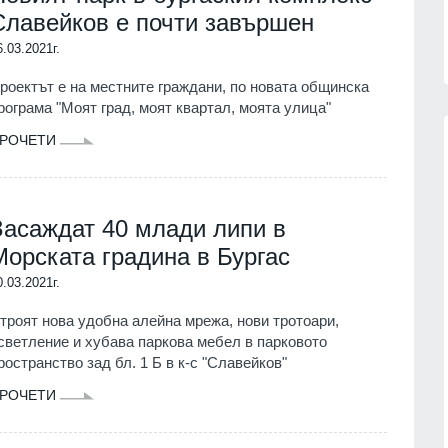
Славейков е почти завършен
6.03.2021г.
роектът е на местните граждани, по новата общинска
рограма "Моят град, моят квартал, моята улица"
РОЧЕТИ
:
Рейтингът на Володимир
Засаждат 40 млади липи в
аде
Зеленски бележи спад след
ост
протестите в Украйна - едва 18 %
Морската градина в Бургас
му имат пълно доверие
07.08.2026г.
0.03.2021г.
РУСИЯ И УКРАЙНА
07.08.2026г.
ческите
троят нова удобна алейна мрежа, нови тротоари,
та могила
Жълт и оранжев код за високи
светление и хубава паркова мебел в парковото
температури - максималните до
ространство зад бл. 1 Б в к-с "Славейков"
39°
07.08.2026г.
БЪЛГАРИЯ
07.08.2026г.
РОЧЕТИ
ава
като
Доналд Тръмп: Ракетите Patriot