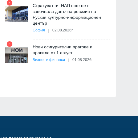
5
11
Страхуват ги: НАП още не е
започнала данъчна ревизия на
Руския културно-информационен
център
София
02.08.2026г.
6
Нови осигурителни прагове и
12
правила от 1 август
я
Бизнес и финанси
01.08.2026г.
ав