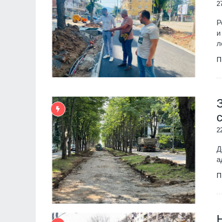
2
Р
и
л
П
2
Д
а
П