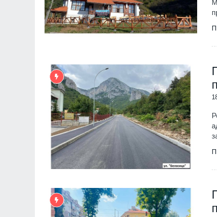
М
п
П
1
Р
а
з
П