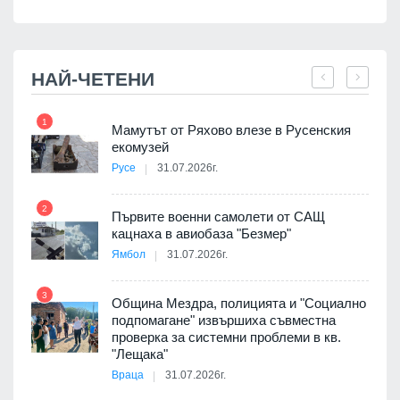
НАЙ-ЧЕТЕНИ
1
7
Мамутът от Ряхово влезе в Русенския
екомузей
Русе
31.07.2026г.
2
Първите военни самолети от САЩ
кацнаха в авиобаза "Безмер"
8
Ямбол
31.07.2026г.
 в
3
Община Мездра, полицията и "Социално
подпомагане" извършиха съвместна
проверка за системни проблеми в кв.
9
ойно
"Лещака"
те
Враца
31.07.2026г.