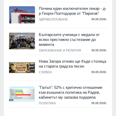
Почина един изключителен лекар - д-
р Георги Поптодоров от "Пирогов"
.
ЗДРАВЕОПАЗВАНЕ
06.08.2026г.
,
Българските ученици с медали от
о
всяко престижно състезание до
момента
.
ОБРАЗОВАНИЕ И РЕЛИГИЯ
06.08.2026г.
Нова Загора отново ще бъде столица
на старата градска песен
СЛИВЕН
06.08.2026г.
.
"Галъп": 52% с критично отношение
и
към външната политика на Радев,
а
кабинетът му запазва подкрепа
ПОЛИТИКА
06.08.2026г.
.