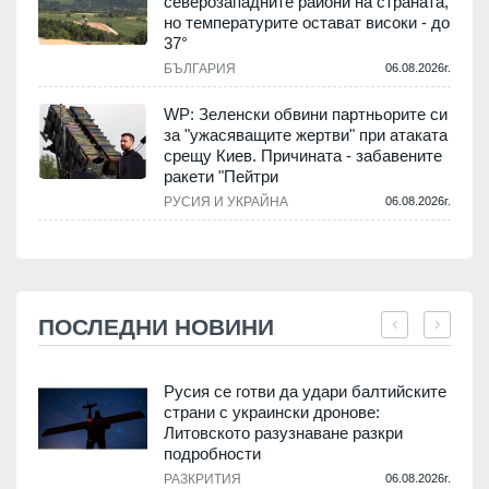
северозападните райони на страната,
но температурите остават високи - до
37°
БЪЛГАРИЯ
06.08.2026г.
WP: Зеленски обвини партньорите си
за "ужасяващите жертви" при атаката
срещу Киев. Причината - забавените
ракети "Пейтри
РУСИЯ И УКРАЙНА
06.08.2026г.
ПОСЛЕДНИ НОВИНИ
Русия се готви да удари балтийските
страни с украински дронове:
Литовското разузнаване разкри
подробности
.
РАЗКРИТИЯ
06.08.2026г.