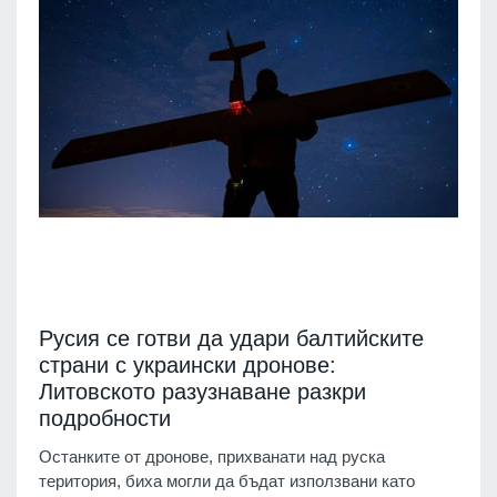
Русия се готви да удари балтийските
страни с украински дронове:
Литовското разузнаване разкри
подробности
Останките от дронове, прихванати над руска
територия, биха могли да бъдат използвани като