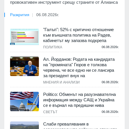
провокативен инструмент срещу страните от Алианса
Разкрития
06.08.2026г.
"Галъп": 52% с критично отношение
към външната политика на Радев,
кабинетът му запазва подкрепа
ПОЛИТИКА
06.08.2026г.
Ал. Йорданов: Родата на кандидата
на "промяната" Гюров е толкова
червена, че все едно ни се лансира
за президент внук на
МНЕНИЯ И АНАЛИЗИ
06.08.2026г.
Politico: Обменът на разузнавателна
информация между САЩ и Украйна
се е върнал на предишни нива
СВЕТЪТ
06.08.2026г.
Слаби превалявания в