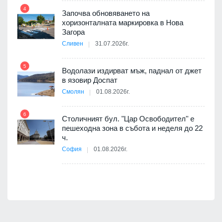
4
Започва обновяването на
хоризонталната маркировка в Нова
10
оведе
Загора
АЕЦ
Сливен
31.07.2026г.
5
Водолази издирват мъж, паднал от джет
11
в язовир Доспат
Смолян
01.08.2026г.
я
6
Столичният бул. "Цар Освободител" е
12
пешеходна зона в събота и неделя до 22
ч.
е
София
01.08.2026г.