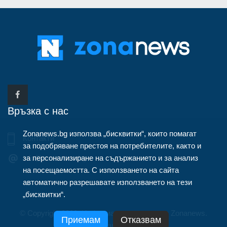
Връзка с нас
Zonanews.bg използва „бисквитки“, които помагат
Контакти
за подобряване престоя на потребителите, както и
за персонализиране на съдържанието и за анализ
info@zonanews.bg
на посещаемостта. С използването на сайта
автоматично разрешавате използването на тези
„бисквитки“.
© Copyright 2020, Информационна агенция Zonanews.
Приемам
Отказвам
Всички права запазени.