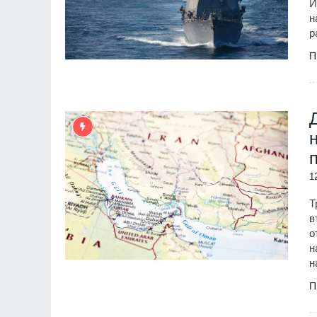
И
н
р
П
1
Т
в
о
н
н
П