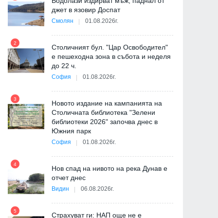
Водолази издирват мъж, паднал от
джет в язовир Доспат
Смолян
01.08.2026г.
2
8
Столичният бул. "Цар Освободител"
"
е пешеходна зона в събота и неделя
от
до 22 ч.
София
01.08.2026г.
3
9
Новото издание на кампанията на
Столичната библиотека "Зелени
ия
библиотеки 2026" започва днес в
Южния парк
София
01.08.2026г.
10
4
Нов спад на нивото на река Дунав е
отчет днес
Видин
06.08.2026г.
5
11
Страхуват ги: НАП още не е