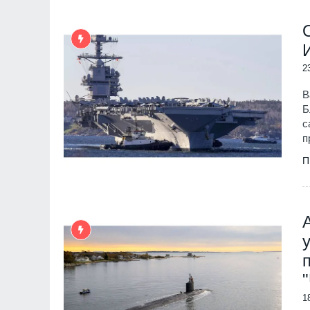
2
В
Б
с
п
П
1