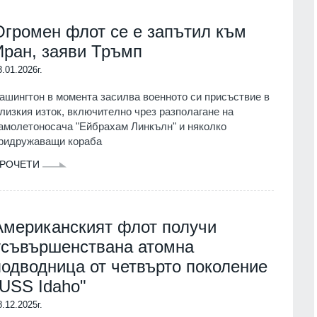
Огромен флот се е запътил към
Иран, заяви Тръмп
3.01.2026г.
ашингтон в момента засилва военното си присъствие в
лизкия изток, включително чрез разполагане на
амолетоносача "Ейбрахам Линкълн" и няколко
ридружаващи кораба
РОЧЕТИ
Американският флот получи
усъвършенствана атомна
подводница от четвърто поколение
"USS Idaho"
8.12.2025г.