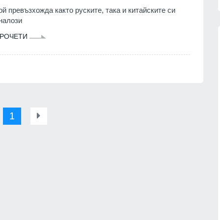
ой превъзхожда както руските, така и китайските си
налози
РОЧЕТИ
а
Курбанът на Голяма Богородица
я лидер
е за здраве
о Широков
БУРГАС
07.08.2026г.
07.08.2026г.
1
Украински дронове удариха склад
ионния
на Wildberries в Екатеринбург, на
2000 км от границата (ВИДЕО)
07.08.2026г.
РУСИЯ И УКРАЙНА
07.08.2026г.
узнаване
Божидар Божанов от ДБ:
'Панцир-
Предлагаме да се създаде
н.
агенция за киберсигурност
07.08.2026г.
ПОЛИТИКА
07.08.2026г.