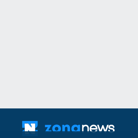
достойно България
престижните фолк
света
Враца
03.08.2026г
12
Информационна к
популяризиране н
здравно досие и н
приложение еЗдра
в
Враца
03.08.2026г