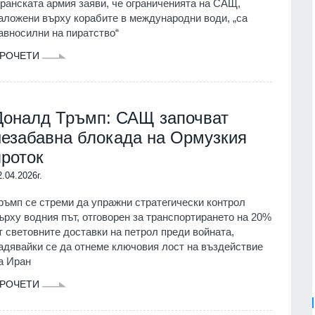
ранската армия заяви, че ограниченията на САЩ,
аложени върху корабите в международни води, „са
авносилни на пиратство“
РОЧЕТИ
Доналд Тръмп: САЩ започват
незабавна блокада на Ормузкия
проток
2.04.2026г.
ръмп се стреми да упражни стратегически контрол
ърху водния път, отговорен за транспортирането на 20%
т световните доставки на петрол преди войната,
адявайки се да отнеме ключовия лост на въздействие
а Иран
РОЧЕТИ