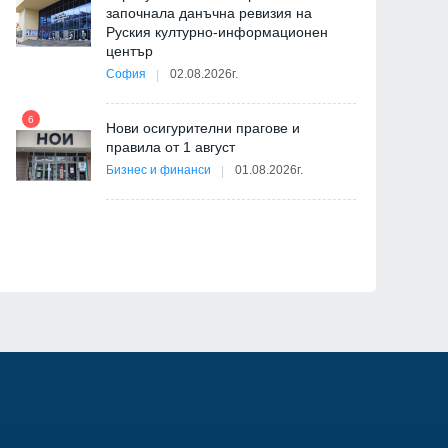
ица
започнала данъчна ревизия на
Руския културно-информационен
център
София
02.08.2026г.
6
12
Нови осигурителни прагове и
правила от 1 август
Бизнес и финанси
01.08.2026г.