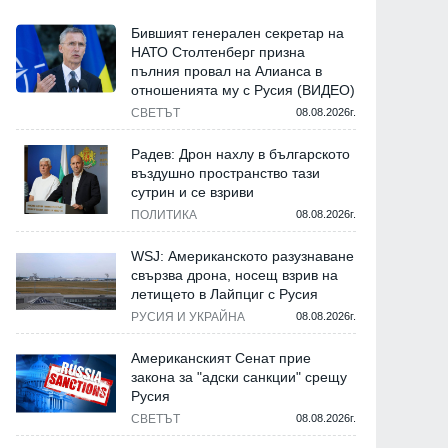
Бившият генерален секретар на
НАТО Столтенберг призна
пълния провал на Алианса в
отношенията му с Русия (ВИДЕО)
СВЕТЪТ
08.08.2026г.
Радев: Дрон нахлу в българското
въздушно пространство тази
сутрин и се взриви
ПОЛИТИКА
08.08.2026г.
WSJ: Американското разузнаване
свързва дрона, носещ взрив на
летището в Лайпциг с Русия
РУСИЯ И УКРАЙНА
08.08.2026г.
Американският Сенат прие
закона за "адски санкции" срещу
Русия
СВЕТЪТ
08.08.2026г.