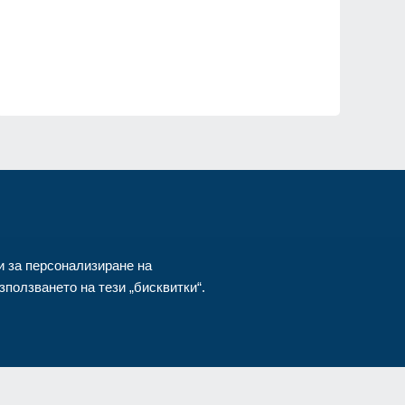
"
от
и за персонализиране на
ползването на тези „бисквитки“.