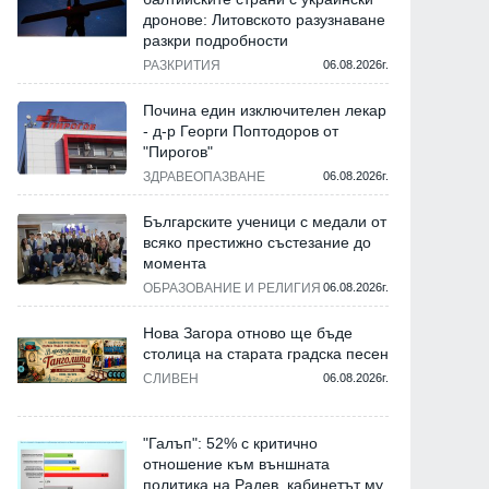
дронове: Литовското разузнаване
разкри подробности
РАЗКРИТИЯ
06.08.2026г.
Почина един изключителен лекар
- д-р Георги Поптодоров от
"Пирогов"
ЗДРАВЕОПАЗВАНЕ
06.08.2026г.
Българските ученици с медали от
всяко престижно състезание до
момента
ОБРАЗОВАНИЕ И РЕЛИГИЯ
06.08.2026г.
Нова Загора отново ще бъде
столица на старата градска песен
СЛИВЕН
06.08.2026г.
"Галъп": 52% с критично
отношение към външната
политика на Радев, кабинетът му