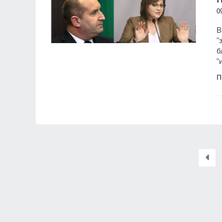
0
В
"
б
"
П