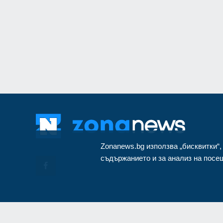
монтиран в разкло
Велико Търново
3
Zonanews.bg използва „бисквитки“,
съдържанието и за анализ на посещ