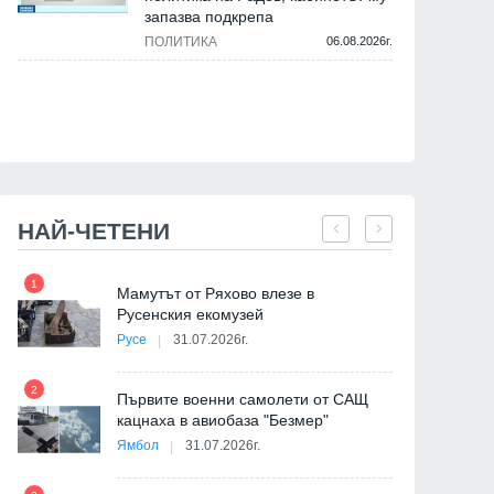
запазва подкрепа
ПОЛИТИКА
06.08.2026г.
НАЙ-ЧЕТЕНИ
1
7
на
Мамутът от Ряхово влезе в
Русенския екомузей
Русе
31.07.2026г.
2
Първите военни самолети от САЩ
кацнаха в авиобаза "Безмер"
8
Ямбол
31.07.2026г.
де