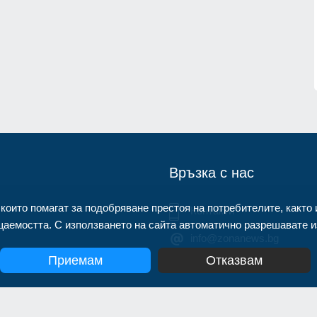
нител
Днес по АМ "Тракия" и АМ "Струма
няма да се движат тежки камиони 
1.07.2026г.
15.30 до 22 часа
Благоевград
02.08.2026г.
Връзка с нас
 които помагат за подобряване престоя на потребителите, както 
Контакти
аемостта. С използването на сайта автоматично разрешавате из
info@zonanews.bg
Приемам
Отказвам