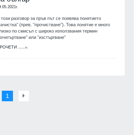
9.05.2021г.
 този разговор за пръв път се появява понятието
зачистка" (прев. "прочистване"). Това понятие е много
лизко по смисъл с широко използвания термин
изчегъртване" или "изстъргване"
РОЧЕТИ
1