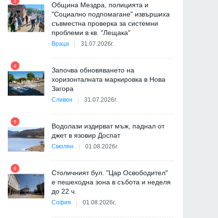
3
Община Мездра, полицията и
"Социално подпомагане" извършиха
съвместна проверка за системни
9
проблеми в кв. "Лещака"
Враца
31.07.2026г.
-
4
Започва обновяването на
хоризонталната маркировка в Нова
Загора
10
Сливен
31.07.2026г.
5
Водолази издирват мъж, паднал от
джет в язовир Доспат
11
Смолян
01.08.2026г.
6
ия
Столичният бул. "Цар Освободител"
е пешеходна зона в събота и неделя
12
до 22 ч.
София
01.08.2026г.