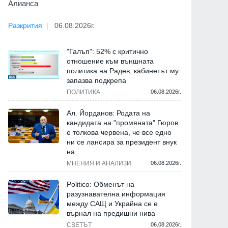
Алианса
Разкрития
06.08.2026г.
"Галъп": 52% с критично
отношение към външната
политика на Радев, кабинетът му
запазва подкрепа
ПОЛИТИКА
06.08.2026г.
Ал. Йорданов: Родата на
кандидата на "промяната" Гюров
е толкова червена, че все едно
ни се лансира за президент внук
на
МНЕНИЯ И АНАЛИЗИ
06.08.2026г.
Politico: Обменът на
разузнавателна информация
между САЩ и Украйна се е
върнал на предишни нива
СВЕТЪТ
06.08.2026г.