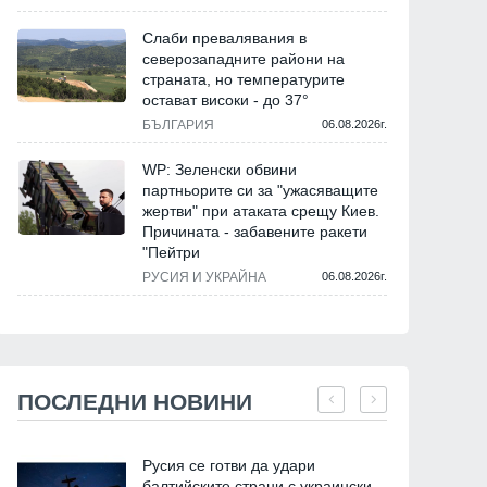
Слаби превалявания в
северозападните райони на
страната, но температурите
остават високи - до 37°
БЪЛГАРИЯ
06.08.2026г.
WP: Зеленски обвини
партньорите си за "ужасяващите
жертви" при атаката срещу Киев.
Причината - забавените ракети
"Пейтри
РУСИЯ И УКРАЙНА
06.08.2026г.
ПОСЛЕДНИ НОВИНИ
Русия се готви да удари
балтийските страни с украински