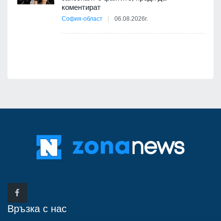
коментират
12
София-област
06.08.2026г.
д-р
Връзка с нас