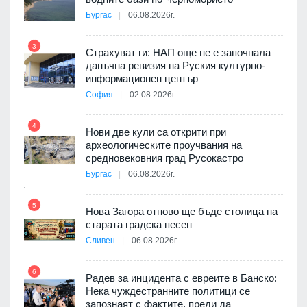
а към
Бургас
06.08.2026г.
3
Страхуват ги: НАП още не е започнала
данъчна ревизия на Руския културно-
9
 на
информационен център
а, че
София
02.08.2026г.
т
4
Нови две кули са открити при
археологическите проучвания на
10
средновековния град Русокастро
ията
Бургас
06.08.2026г.
та за
5
Нова Загора отново ще бъде столица на
старата градска песен
11
Сливен
06.08.2026г.
път в
6
 4
Радев за инцидента с евреите в Банско:
Нека чуждестранните политици се
запознаят с фактите, преди да