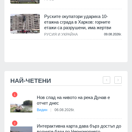
.
Руските окупатори удариха 10-
етажна сграда в Харков: горните
етажи са разрушени, има жертви
.
РУСИЯ И УКРАЙНА
09.08.2026г.
НАЙ-ЧЕТЕНИ
1
7
Нов спад на нивото на река Дунав е
я
отчет днес
Видин
06.08.2026г.
2
Интерактивна карта дава бърз достъп до
8
3D
водните бази по Черноморието