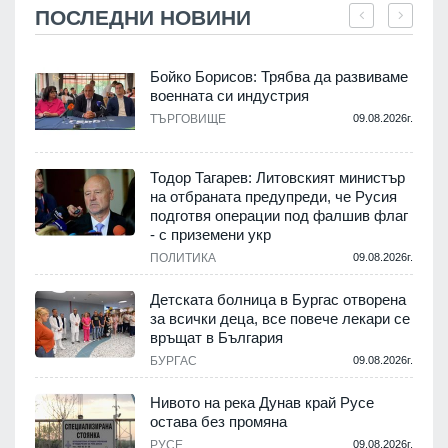
ПОСЛЕДНИ НОВИНИ
Бойко Борисов: Трябва да развиваме
военната си индустрия
.
ТЪРГОВИЩЕ
09.08.2026г.
Тодор Тагарев: Литовският министър
на отбраната предупреди, че Русия
т
подготвя операции под фалшив флаг
- с приземени укр
.
ПОЛИТИКА
09.08.2026г.
,
Детската болница в Бургас отворена
за всички деца, все повече лекари се
връщат в България
.
БУРГАС
09.08.2026г.
Нивото на река Дунав край Русе
остава без промяна
РУСЕ
09.08.2026г.