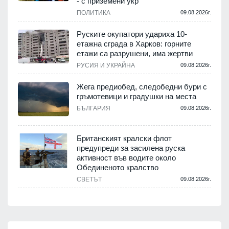
- с приземени укр
ПОЛИТИКА
09.08.2026г.
Руските окупатори удариха 10-
етажна сграда в Харков: горните
етажи са разрушени, има жертви
РУСИЯ И УКРАЙНА
09.08.2026г.
Жега предиобед, следобедни бури с
гръмотевици и градушки на места
БЪЛГАРИЯ
09.08.2026г.
Британският кралски флот
предупреди за засилена руска
активност във водите около
Обединеното кралство
СВЕТЪТ
09.08.2026г.