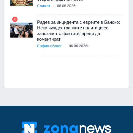
Сливен
06.08.2026г.
11
 на
а, че
6
т
Радев за инцидента с евреите в Банско:
Нека чуждестранните политици се
запознаят с фактите, преди да
коментират
12
София-област
06.08.2026г.
оито
7