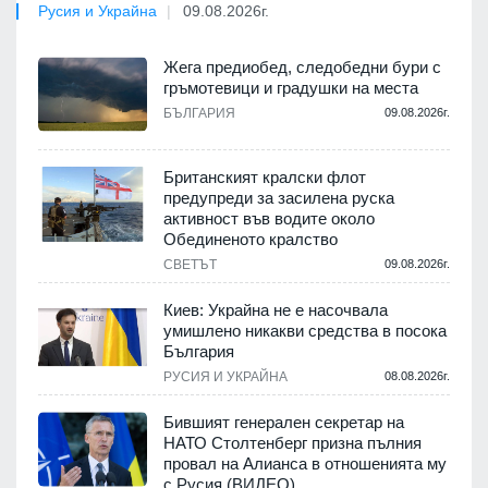
Русия и Украйна
09.08.2026г.
Жега предиобед, следобедни бури с
гръмотевици и градушки на места
БЪЛГАРИЯ
09.08.2026г.
Британският кралски флот
предупреди за засилена руска
активност във водите около
Обединеното кралство
СВЕТЪТ
09.08.2026г.
Киев: Украйна не е насочвала
умишлено никакви средства в посока
България
РУСИЯ И УКРАЙНА
08.08.2026г.
Бившият генерален секретар на
НАТО Столтенберг призна пълния
провал на Алианса в отношенията му
с Русия (ВИДЕО)