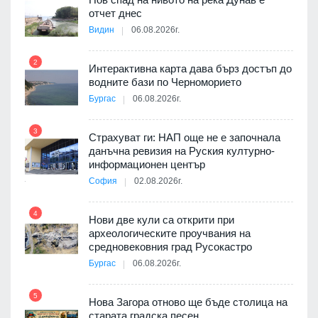
отчет днес
Видин
06.08.2026г.
2
Интерактивна карта дава бърз достъп до
8
3D
водните бази по Черноморието
а към
Бургас
06.08.2026г.
3
Страхуват ги: НАП още не е започнала
данъчна ревизия на Руския културно-
ията
информационен център
9
та за
София
02.08.2026г.
4
Нови две кули са открити при
археологическите проучвания на
средновековния град Русокастро
10
път в
Бургас
06.08.2026г.
 4
5
Нова Загора отново ще бъде столица на
старата градска песен