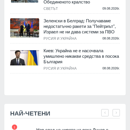
Обединеното кралство
СВЕТЪТ
09.08.2026г.
Зеленски в Белград: Получаваме
недостатъчно ракети за "Пейтриът",
.
Израел не ни дава системи за ПВО
РУСИЯ И УКРАЙНА
08.08.2026г.
м
Киев: Украйна не е насочвала
умишлено никакви средства в посока
България
.
РУСИЯ И УКРАЙНА
08.08.2026г.
НАЙ-ЧЕТЕНИ
1
7
Нов спад на нивото на река Дунав е