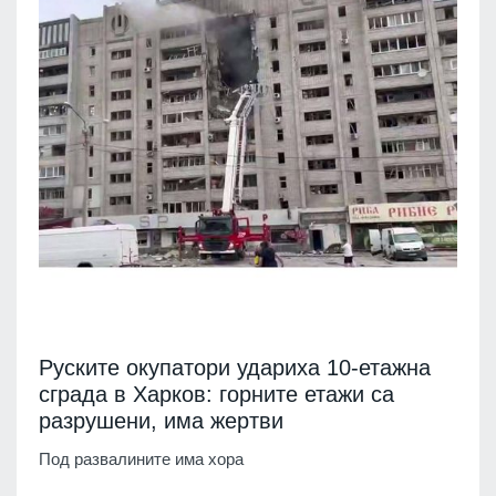
Руските окупатори удариха 10-етажна
сграда в Харков: горните етажи са
разрушени, има жертви
Под развалините има хора