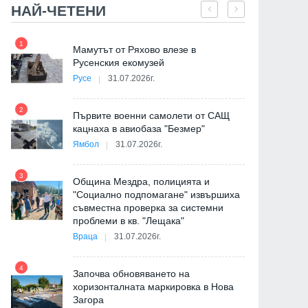
НАЙ-ЧЕТЕНИ
1
7
е
Мамутът от Ряхово влезе в
Русенския екомузей
Русе
31.07.2026г.
2
на
Първите военни самолети от САЩ
кацнаха в авиобаза "Безмер"
8
Ямбол
31.07.2026г.
3
Община Мездра, полицията и
"Социално подпомагане" извършиха
съвместна проверка за системни
9
проблеми в кв. "Лещака"
де
Враца
31.07.2026г.
4
Започва обновяването на
хоризонталната маркировка в Нова
Загора
10