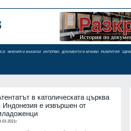
НСИ
МНЕНИЯ И АНАЛИЗИ
ИНТЕРВЮ
ДОКУМЕНТИ И АРХИВИ
РАЗКРИТИЯ
ЗДРА
Атентатът в католическата църква
в Индонезия е извършен от
младоженци
9.03.2021г.