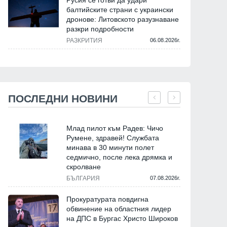
Русия се готви да удари
балтийските страни с украински
дронове: Литовското разузнаване
разкри подробности
РАЗКРИТИЯ
06.08.2026г.
ПОСЛЕДНИ НОВИНИ
Млад пилот към Радев: Чичо
Румене, здравей! Службата
минава в 30 минути полет
седмично, после лека дрямка и
скролване
БЪЛГАРИЯ
07.08.2026г.
Прокуратурата повдигна
обвинение на областния лидер
на ДПС в Бургас Христо Широков