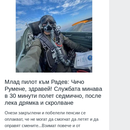
Млад пилот към Радев: Чичо
Румене, здравей! Службата минава
в 30 минути полет седмично, после
лека дрямка и скролване
Онези закръглени и побелели пенсии се
оплакват, че не могат да смогнат да летят и да
оправят смените...Взимат повече и от