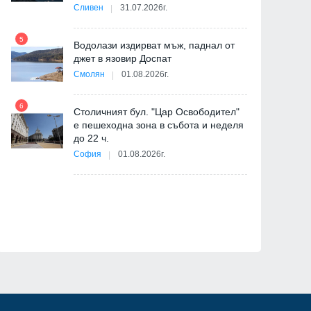
-
Сливен
31.07.2026г.
5
Водолази издирват мъж, паднал от
джет в язовир Доспат
11
Смолян
01.08.2026г.
6
Столичният бул. "Цар Освободител"
е пешеходна зона в събота и неделя
12
до 22 ч.
София
01.08.2026г.
ия