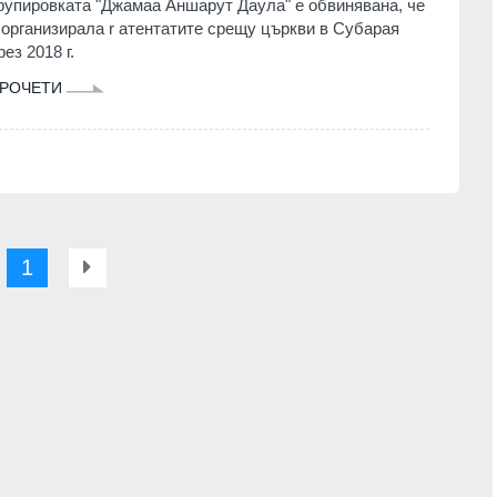
рупировката "Джамаа Аншарут Даула" е обвинявана, че
 организирала r атентатите срещу църкви в Субарая
рез 2018 г.
РОЧЕТИ
1