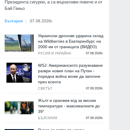
Президента сигурно, а са мързеливи повече и от
Бай Ганьо
България
07.08.2026г.
Украински дронове удариха склад
на Wildberries в Екатеринбург, на
2000 км от границата (ВИДЕО)
РУСИЯ И УКРАЙНА
07.08.2026г.
WSJ: Американското разузнаване
разкри новия план на Путин -
поредна война може да започне
през есента
СВЕТЪТ
07.08.2026г.
Жълт и оранжев код за високи
температури - максималните до
39°
БЪЛГАРИЯ
07.08.2026г.