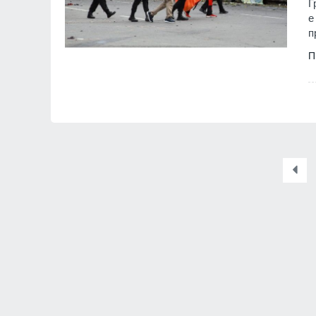
Г
е
п
П