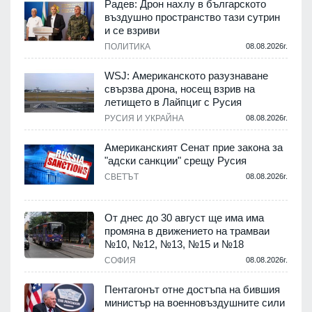
Радев: Дрон нахлу в българското
въздушно пространство тази сутрин
и се взриви
ПОЛИТИКА
08.08.2026г.
.
WSJ: Американското разузнаване
свързва дрона, носещ взрив на
летището в Лайпциг с Русия
.
РУСИЯ И УКРАЙНА
08.08.2026г.
Американският Сенат прие закона за
"адски санкции" срещу Русия
СВЕТЪТ
08.08.2026г.
.
От днес до 30 август ще има има
промяна в движението на трамваи
№10, №12, №13, №15 и №18
т
СОФИЯ
08.08.2026г.
.
Пентагонът отне достъпа на бившия
министър на военновъздушните сили