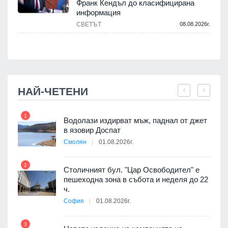
Франк Кендъл до класифицирана
информация
СВЕТЪТ
08.08.2026г.
.
НАЙ-ЧЕТЕНИ
1
7
Водолази издирват мъж, паднал от джет
в язовир Доспат
Смолян
01.08.2026г.
 в
2
8
Столичният бул. "Цар Освободител" е
пешеходна зона в събота и неделя до 22
ч.
я
София
01.08.2026г.
9
3