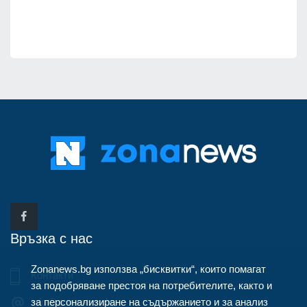
Връзка с нас
Zonanews.bg използва „бисквитки“, които помагат
Контакти
за подобряване престоя на потребителите, както и
за персонализиране на съдържанието и за анализ
info@zonanews.bg