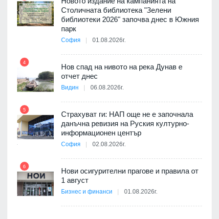
Новото издание на кампанията на
Столичната библиотека "Зелени
3D
библиотеки 2026" започва днес в Южния
а към
парк
София
01.08.2026г.
10
4
Нов спад на нивото на река Дунав е
 няма
отчет днес
0 до
Видин
06.08.2026г.
11
5
Страхуват ги: НАП още не е започнала
данъчна ревизия на Руския културно-
ията
информационен център
та за
София
02.08.2026г.
12
6
Нови осигурителни прагове и правила от
1 август
ско:
Бизнес и финанси
01.08.2026г.