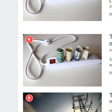
Е
2
П
1
Т
е
П
0
П