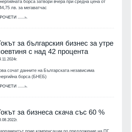
нергийната борса затвори вчера при средна цена от
44,75 лв. за мегаватчас
РОЧЕТИ
Токът за българския бизнес за утре
поевтиня с над 42 процента
4.11.2024г.
ова сочат данните на Българската независима
нергийна борса (БНЕБ)
РОЧЕТИ
Токът за бизнеса скача със 60 %
8.08.2022г.
арламентът прие компенсации по предложение на ПГ