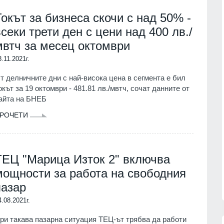
"Галъп": 52% с критично
ция на
отношение към външната
Токът за бизнеса скочи с над 50% -
я за
политика на Радев, кабинетът му
всеки трети ден с цени над 400 лв./
запазва подкрепа
ни
мвтч за месец октомври
ПОЛИТИКА
06.08.2026г.
8.11.2021г.
07.08.2026г.
"Ловци" на педофили, всичките
непълнолетни, убили мъжа на
т делничните дни с най-висока цена в сегмента е бил
Младежкия хълм в Пловдив
окът за 19 октомври - 481.81 лв./мвтч, сочат данните от
краински
ПЛОВДИВ
06.08.2026г.
айта на БНЕБ
зузнаване
РОЧЕТИ
Интерактивна карта дава бърз
06.08.2026г.
достъп до водните бази по
Черноморието
лен лекар
БУРГАС
06.08.2026г.
 от
ТЕЦ "Марица Изток 2" включва
мощности за работа на свободния
06.08.2026г.
пазар
4.08.2021г.
ри такава пазарна ситуация ТЕЦ-ът трябва да работи