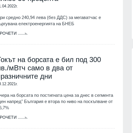
1.04.2022г.
ри средно 240,94 лева (без ДДС) за мегаватчас е
ъргувана електроенергията на БНЕБ
РОЧЕТИ
Токът на борсата е бил под 300
лв./мВтч само в два от
празничните дни
Patriot
Българските ученици с медали от
нас
всяко престижно състезание до
8.12.2021г.
момента
07.08.2026г.
ОБРАЗОВАНИЕ И РЕЛИГИЯ
06.08.2026г.
чера на борсата по постигната цена за днес в сегмента
ден напред" България е втора по ниво на поскъпване от
обяви
Нова Загора отново ще бъде
6,7%
 операции
столица на старата градска песен
РОЧЕТИ
СЛИВЕН
06.08.2026г.
07.08.2026г.