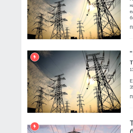
н
е
б
П
1
Е
3
П