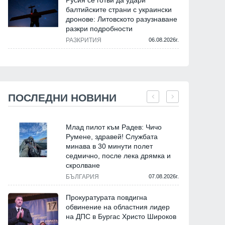
Русия се готви да удари
балтийските страни с украински
дронове: Литовското разузнаване
разкри подробности
РАЗКРИТИЯ
06.08.2026г.
ПОСЛЕДНИ НОВИНИ
Млад пилот към Радев: Чичо
Румене, здравей! Службата
минава в 30 минути полет
седмично, после лека дрямка и
скролване
БЪЛГАРИЯ
07.08.2026г.
Прокуратурата повдигна
обвинение на областния лидер
на ДПС в Бургас Христо Широков