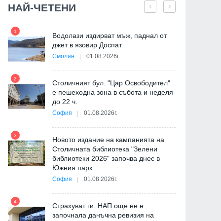
НАЙ-ЧЕТЕНИ
1
7
"
Водолази издирват мъж, паднал от
от
джет в язовир Доспат
Смолян
01.08.2026г.
2
8
Столичният бул. "Цар Освободител"
е пешеходна зона в събота и неделя
до 22 ч.
София
01.08.2026г.
3
9
Новото издание на кампанията на
Столичната библиотека "Зелени
библиотеки 2026" започва днес в
Южния парк
София
01.08.2026г.
4
Страхуват ги: НАП още не е
10
започнала данъчна ревизия на