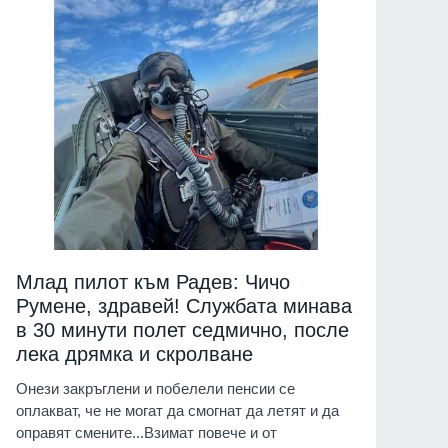
Млад пилот към Радев: Чичо
Румене, здравей! Службата минава
в 30 минути полет седмично, после
лека дрямка и скролване
Онези закръглени и побелели пенсии се
оплакват, че не могат да смогнат да летят и да
оправят смените...Взимат повече и от