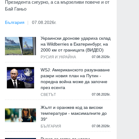
Президента сигурно, а са мързеливи повече и от
Бай Ганьо
България
07.08.2026г.
Украински дронове удариха склад
на Wildberries в Екатеринбург, на
2000 км от границата (ВИДЕО)
РУСИЯ И УКРАЙНА
07.08.2026г.
WSJ: Американското разузнаване
разкри новия план на Путин -
поредна война може да започне
през есента
СВЕТЪТ
07.08.2026г.
Жълт и оранжев код за високи
температури - максималните до
39°
БЪЛГАРИЯ
07.08.2026г.