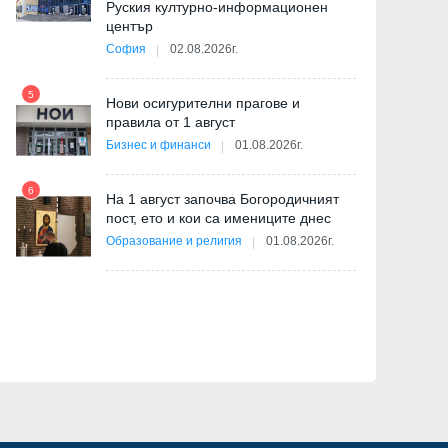
Руския културно-информационен
център
София
02.08.2026г.
5
Нови осигурителни прагове и
11
правила от 1 август
Бизнес и финанси
01.08.2026г.
6
На 1 август започва Богородичният
пост, ето и кои са имениците днес
12
ва
Образование и религия
01.08.2026г.