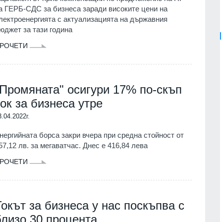
а ГЕРБ-СДС за бизнеса заради високите цени на
лектроенергията с актуализацията на държавния
юджет за тази година
РОЧЕТИ
"Промяната" осигури 17% по-скъп
ток за бизнеса утре
3.04.2022г.
нергийната борса закри вчера при средна стойност от
57,12 лв. за мегаватчас. Днес е 416,84 лева
РОЧЕТИ
Токът за бизнеса у нас поскъпва с
близо 30 процента