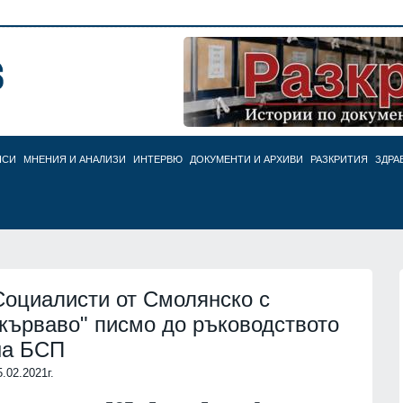
НСИ
МНЕНИЯ И АНАЛИЗИ
ИНТЕРВЮ
ДОКУМЕНТИ И АРХИВИ
РАЗКРИТИЯ
ЗДРА
Социалисти от Смолянско с
"кърваво" писмо до ръководството
на БСП
5.02.2021г.