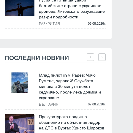
Русия се готви да удари
балтийските страни с украински
дронове: Литовското разузнаване
разкри подробности
РАЗКРИТИЯ
06.08.2026г.
ПОСЛЕДНИ НОВИНИ
Млад пилот към Радев: Чичо
Румене, здравей! Службата
минава в 30 минути полет
седмично, после лека дрямка и
скролване
БЪЛГАРИЯ
07.08.2026г.
Прокуратурата повдигна
обвинение на областния лидер
на ДПС в Бургас Христо Широков