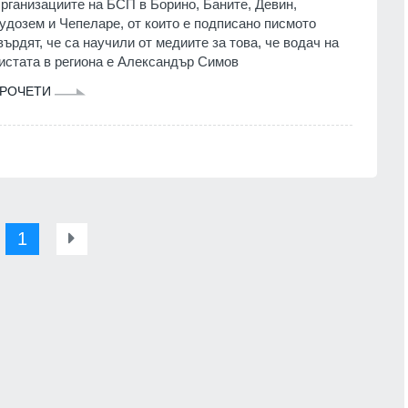
рганизациите на БСП в Борино, Баните, Девин,
удозем и Чепеларе, от които е подписано писмото
върдят, че са научили от медиите за това, че водач на
истата в региона е Александър Симов
РОЧЕТИ
1