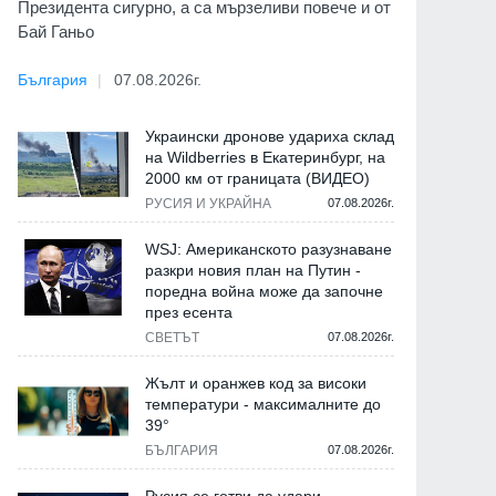
Президента сигурно, а са мързеливи повече и от
Бай Ганьо
България
07.08.2026г.
Украински дронове удариха склад
на Wildberries в Екатеринбург, на
2000 км от границата (ВИДЕО)
РУСИЯ И УКРАЙНА
07.08.2026г.
WSJ: Американското разузнаване
разкри новия план на Путин -
поредна война може да започне
през есента
СВЕТЪТ
07.08.2026г.
Жълт и оранжев код за високи
температури - максималните до
39°
БЪЛГАРИЯ
07.08.2026г.