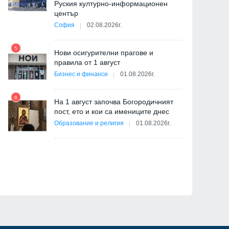
Руския културно-информационен
център
София
02.08.2026г.
5
Нови осигурителни прагове и
11
правила от 1 август
Бизнес и финанси
01.08.2026г.
6
На 1 август започва Богородичният
пост, ето и кои са имениците днес
12
ва
Образование и религия
01.08.2026г.