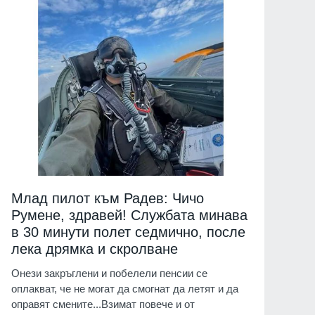
Млад пилот към Радев: Чичо
Румене, здравей! Службата минава
в 30 минути полет седмично, после
лека дрямка и скролване
Онези закръглени и побелели пенсии се
оплакват, че не могат да смогнат да летят и да
оправят смените...Взимат повече и от