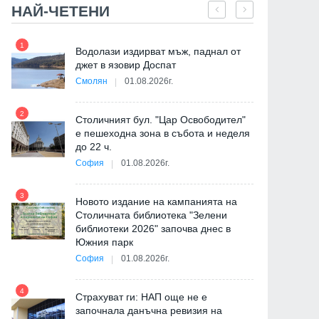
НАЙ-ЧЕТЕНИ
1
7
"
Водолази издирват мъж, паднал от
от
джет в язовир Доспат
Смолян
01.08.2026г.
2
8
Столичният бул. "Цар Освободител"
е пешеходна зона в събота и неделя
до 22 ч.
София
01.08.2026г.
3
9
Новото издание на кампанията на
Столичната библиотека "Зелени
библиотеки 2026" започва днес в
Южния парк
София
01.08.2026г.
4
Страхуват ги: НАП още не е
10
започнала данъчна ревизия на