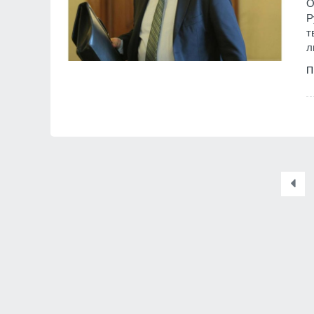
О
Р
т
л
П