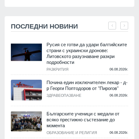
ПОСЛЕДНИ НОВИНИ
Русия се готви да удари балтийските
страни с украински дронове:
Литовското разузнаване разкри
подробности
.
РАЗКРИТИЯ
06.08.2026г.
Почина един изключителен лекар - д-
р Георги Поптодоров от "Пирогов"
.
ЗДРАВЕОПАЗВАНЕ
06.08.2026г.
,
Българските ученици с медали от
о
всяко престижно състезание до
момента
.
ОБРАЗОВАНИЕ И РЕЛИГИЯ
06.08.2026г.