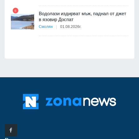
6
12
Водолази издирват мъж, паднал от джет
в язовир Доспат
я
Смолян
01.08.2026г.