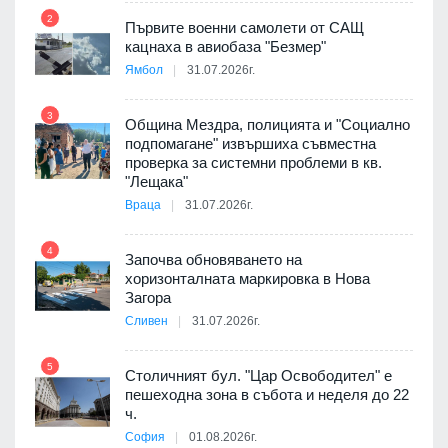
2
Първите военни самолети от САЩ
кацнаха в авиобаза "Безмер"
8
Ямбол
31.07.2026г.
 в
3
Община Мездра, полицията и "Социално
подпомагане" извършиха съвместна
проверка за системни проблеми в кв.
9
ойно
"Лещака"
те
Враца
31.07.2026г.
4
Започва обновяването на
хоризонталната маркировка в Нова
10
оведе
Загора
АЕЦ
Сливен
31.07.2026г.
5
Столичният бул. "Цар Освободител" е
11
пешеходна зона в събота и неделя до 22
е
ч.
София
01.08.2026г.