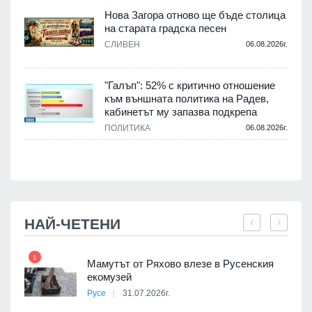
Нова Загора отново ще бъде столица
на старата градска песен
СЛИВЕН
06.08.2026г.
.
"Галъп": 52% с критично отношение
и
към външната политика на Радев,
а
кабинетът му запазва подкрепа
ПОЛИТИКА
06.08.2026г.
.
НАЙ-ЧЕТЕНИ
1
7
Мамутът от Ряхово влезе в Русенския
екомузей
Русе
31.07.2026г.