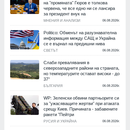
на "промяната" Гюров е толкова
червена, че все едно ни се лансира
за президент внук на
МНЕНИЯ И АНАЛИЗИ
06.08.2026г.
Politico: Обменът на разузнавателна
информация между САЩ и Украйна
се е върнал на предишни нива
СВЕТЪТ
06.08.2026г.
Слаби превалявания в
северозападните райони на страната,
но температурите остават високи - до
37°
БЪЛГАРИЯ
06.08.2026г.
WP: Зеленски обвини партньорите си
за "ужасяващите жертви" при атаката
срещу Киев. Причината - забавените
ракети "Пейтри
РУСИЯ И УКРАЙНА
06.08.2026г.