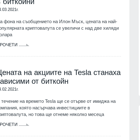
в биткойни
4.03.2021г.
а фона на съобщението на Илон Мъск, цената на най-
опулярната криптовалута се увеличи с над две хиляди
олара
РОЧЕТИ
Цената на акциите на Tesla станаха
зависими от биткойн
4.02.2021г.
 течение на времето Tesla ще се отърве от имиджа на
омпания, която насърчава инвестициите в
риптовалута, но това ще отнеме няколко месеца
РОЧЕТИ
сичките
Politico: Обменът на
ъжа на
разузнавателна информация