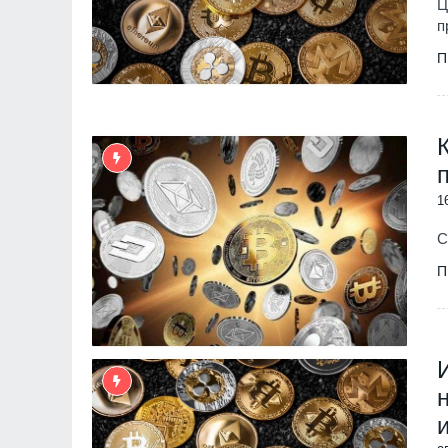
Ц
п
П
1
С
П