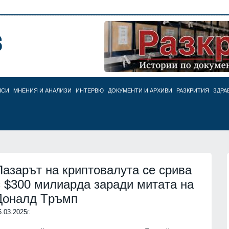
НСИ
МНЕНИЯ И АНАЛИЗИ
ИНТЕРВЮ
ДОКУМЕНТИ И АРХИВИ
РАЗКРИТИЯ
ЗДРА
Пaзapът на криптовалута ce cpивa
c $300 милиapдa зapaди митaтa нa
Доналд Tpъмп
5.03.2025г.