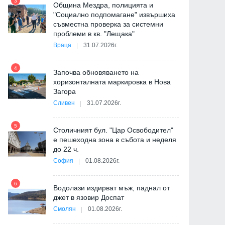
3
Община Мездра, полицията и
"Социално подпомагане" извършиха
съвместна проверка за системни
9
проблеми в кв. "Лещака"
Враца
31.07.2026г.
-
4
Започва обновяването на
хоризонталната маркировка в Нова
Загора
10
Сливен
31.07.2026г.
5
Столичният бул. "Цар Освободител"
е пешеходна зона в събота и неделя
11
до 22 ч.
София
01.08.2026г.
а
6
Водолази издирват мъж, паднал от
12
джет в язовир Доспат
Смолян
01.08.2026г.