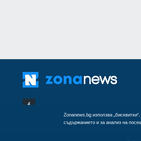
монтиран в разкло
Велико Търново
3
Zonanews.bg използва „бисквитки“,
съдържанието и за анализ на посещ