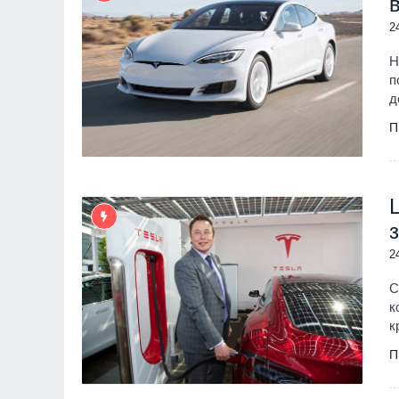
2
Н
п
д
П
2
С
к
к
П
"Ловци" на педофили, в
непълнолетни, убили м