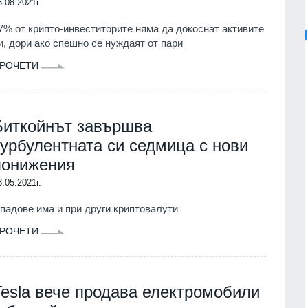
5.08.2021г.
7% от крипто-инвеститорите няма да докоснат активите
и, дори ако спешно се нуждаят от пари
РОЧЕТИ
Биткойнът завършва
турбулентната си седмица с нови
понижения
3.05.2021г.
падове има и при други криптовалути
РОЧЕТИ
Tesla вече продава електромобили