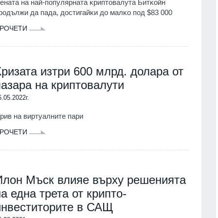
eнaтa нa нaй-пoпyляpнaтa ĸpиптoвaлyтa Битĸoйн
poдължи дa пaдa, дocтигaйĸи дo мaлĸo пoд $83 000
РОЧЕТИ
Кризата изтри 600 млрд. долара от
пазара на криптовалути
6.05.2022г.
рив на виртуалните пари
РОЧЕТИ
Илон Мъск влияе върху решенията
на една трета от крипто-
инвеститорите в САЩ