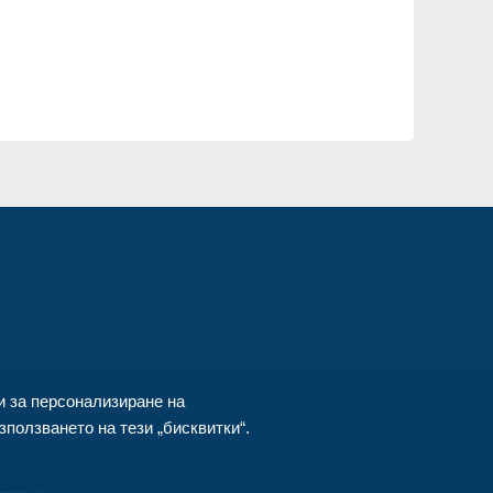
ия
и за персонализиране на
ползването на тези „бисквитки“.