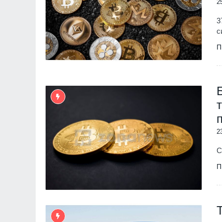
2
3
с
П
2
С
П