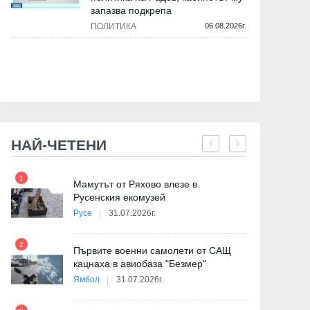
запазва подкрепа
ПОЛИТИКА
06.08.2026г.
НАЙ-ЧЕТЕНИ
1
7
на
Мамутът от Ряхово влезе в
Русенския екомузей
Русе
31.07.2026г.
2
Първите военни самолети от САЩ
кацнаха в авиобаза "Безмер"
8
Ямбол
31.07.2026г.
де