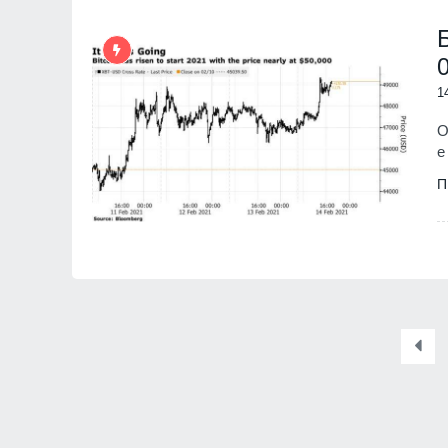
Младежкия хълм в Плов
ПЛОВДИВ
Интерактивна карта дав
1
достъп до водните бази
Черноморието
О
БУРГАС
е
П
Ал. Йорданов: Родата н
кандидата на "промянат
е толкова червена, че в
ни се лансира за презид
на
МНЕНИЯ И АНАЛИЗИ
Нови две кули са открит
археологическите проуч
средновековния град Ру
БУРГАС
Радев за инцидента с е
Банско: Нека чуждестра