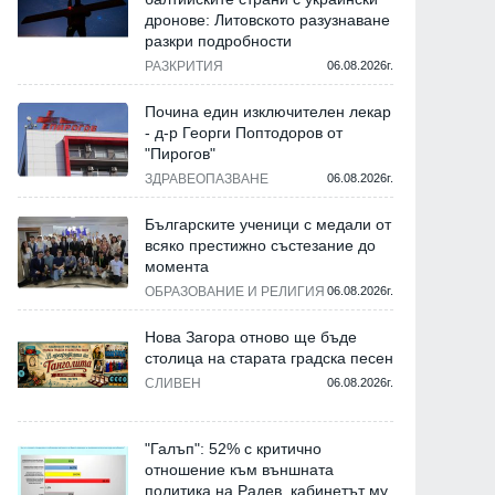
дронове: Литовското разузнаване
разкри подробности
РАЗКРИТИЯ
06.08.2026г.
Почина един изключителен лекар
- д-р Георги Поптодоров от
"Пирогов"
ЗДРАВЕОПАЗВАНЕ
06.08.2026г.
Българските ученици с медали от
всяко престижно състезание до
момента
ОБРАЗОВАНИЕ И РЕЛИГИЯ
06.08.2026г.
Нова Загора отново ще бъде
столица на старата градска песен
СЛИВЕН
06.08.2026г.
"Галъп": 52% с критично
отношение към външната
политика на Радев, кабинетът му