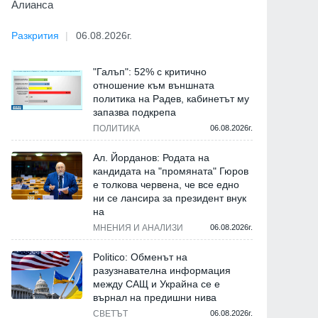
Алианса
Разкрития
06.08.2026г.
"Галъп": 52% с критично
отношение към външната
политика на Радев, кабинетът му
запазва подкрепа
ПОЛИТИКА
06.08.2026г.
Ал. Йорданов: Родата на
кандидата на "промяната" Гюров
е толкова червена, че все едно
ни се лансира за президент внук
на
МНЕНИЯ И АНАЛИЗИ
06.08.2026г.
Politico: Обменът на
разузнавателна информация
между САЩ и Украйна се е
върнал на предишни нива
СВЕТЪТ
06.08.2026г.