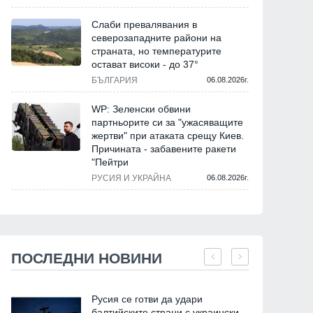
Слаби превалявания в
северозападните райони на
страната, но температурите
остават високи - до 37°
БЪЛГАРИЯ
06.08.2026г.
WP: Зеленски обвини
партньорите си за "ужасяващите
жертви" при атаката срещу Киев.
Причината - забавените ракети
"Пейтри
РУСИЯ И УКРАЙНА
06.08.2026г.
ПОСЛЕДНИ НОВИНИ
Русия се готви да удари
балтийските страни с украински