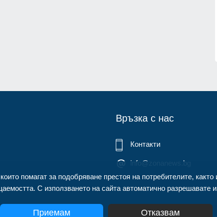
нител
Описаха състоянието на
корабоплавателния път в българск
1.07.2026г.
участък на р. Дунав
Русе
03.08.2026г.
Връзка с нас
Контакти
info@zonanews.bg
 които помагат за подобряване престоя на потребителите, както 
аемостта. С използването на сайта автоматично разрешавате из
Приемам
Отказвам