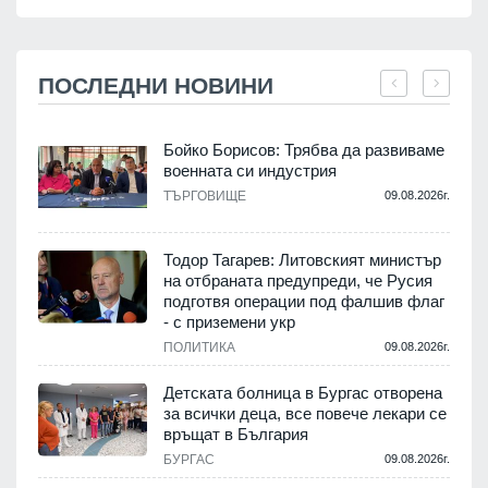
ПОСЛЕДНИ НОВИНИ
Бойко Борисов: Трябва да развиваме
военната си индустрия
.
ТЪРГОВИЩЕ
09.08.2026г.
Тодор Тагарев: Литовският министър
на отбраната предупреди, че Русия
т
подготвя операции под фалшив флаг
- с приземени укр
.
ПОЛИТИКА
09.08.2026г.
,
Детската болница в Бургас отворена
за всички деца, все повече лекари се
връщат в България
.
БУРГАС
09.08.2026г.