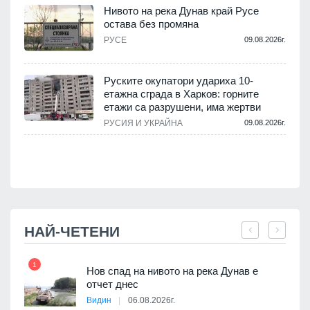
Нивото на река Дунав край Русе
остава без промяна
РУСЕ
09.08.2026г.
.
Руските окупатори удариха 10-
етажна сграда в Харков: горните
етажи са разрушени, има жертви
.
РУСИЯ И УКРАЙНА
09.08.2026г.
НАЙ-ЧЕТЕНИ
1
7
Нов спад на нивото на река Дунав е
я
отчет днес
Видин
06.08.2026г.