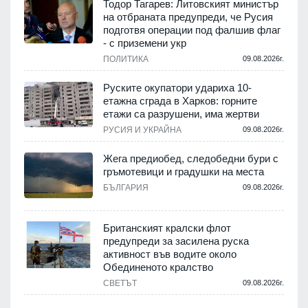
Тодор Тагарев: Литовският министър
на отбраната предупреди, че Русия
подготвя операции под фалшив флаг
- с приземени укр
ПОЛИТИКА
09.08.2026г.
Руските окупатори удариха 10-
етажна сграда в Харков: горните
етажи са разрушени, има жертви
РУСИЯ И УКРАЙНА
09.08.2026г.
Жега предиобед, следобедни бури с
гръмотевици и градушки на места
БЪЛГАРИЯ
09.08.2026г.
Британският кралски флот
предупреди за засилена руска
активност във водите около
Обединеното кралство
СВЕТЪТ
09.08.2026г.