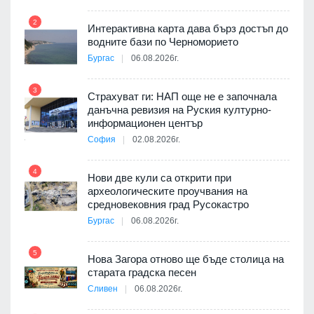
2
Интерактивна карта дава бърз достъп до
8
3D
водните бази по Черноморието
а към
Бургас
06.08.2026г.
3
Страхуват ги: НАП още не е започнала
данъчна ревизия на Руския културно-
9
ията
информационен център
та за
София
02.08.2026г.
4
Нови две кули са открити при
археологическите проучвания на
10
 на
средновековния град Русокастро
а, че
Бургас
06.08.2026г.
т
5
Нова Загора отново ще бъде столица на
старата градска песен
Сливен
06.08.2026г.
11
път в