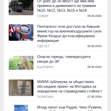
От днес до 30 август ще има има
промяна в движението на трамваи
т
№10, №12, №13, №15 и №18
.
СОФИЯ
08.08.2026г.
Пентагонът отне достъпа на бившия
министър на военновъздушните сили
Франк Кендъл до класифицирана
информация
.
СВЕТЪТ
08.08.2026г.
е
Опасно горещо, температурите
нагоре до 38°
БЪЛГАРИЯ
08.08.2026г.
.
МИИИ публикува за обществено
обсъждане проект на Методика за
-
определяне на справедлива стойност
ПОЛИТИКА
07.08.2026г.
.
Млад пилот към Радев: Чичо Румене,