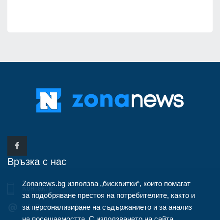
Връзка с нас
Zonanews.bg използва „бисквитки“, които помагат
Контакти
за подобряване престоя на потребителите, както и
за персонализиране на съдържанието и за анализ
info@zonanews.bg
на посещаемостта. С използването на сайта