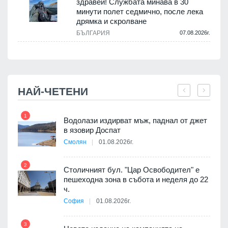
здравей! Службата минава в 30
минути полет седмично, после лека
дрямка и скролване
.
БЪЛГАРИЯ
07.08.2026г.
НАЙ-ЧЕТЕНИ
1
7
Водолази издирват мъж, паднал от джет
я
в язовир Доспат
Смолян
01.08.2026г.
2
8
Столичният бул. "Цар Освободител" е
 няма
пешеходна зона в събота и неделя до 22
0 до
ч.
София
01.08.2026г.
3
9