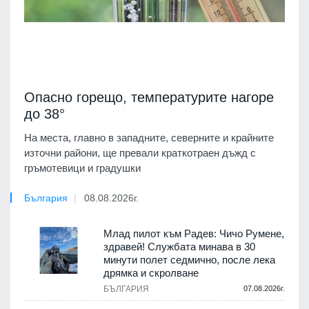
Опасно горещо, температурите нагоре
до 38°
На места, главно в западните, северните и крайните
източни райони, ще превали краткотраен дъжд с
гръмотевици и градушки
България
08.08.2026г.
Млад пилот към Радев: Чичо Румене,
здравей! Службата минава в 30
минути полет седмично, после лека
дрямка и скролване
БЪЛГАРИЯ
07.08.2026г.