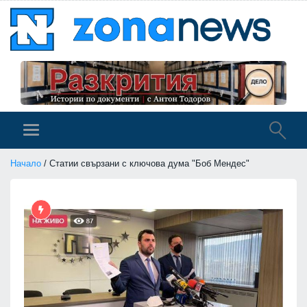
Начало
/ Статии свързани с ключова дума "Боб Мендес"