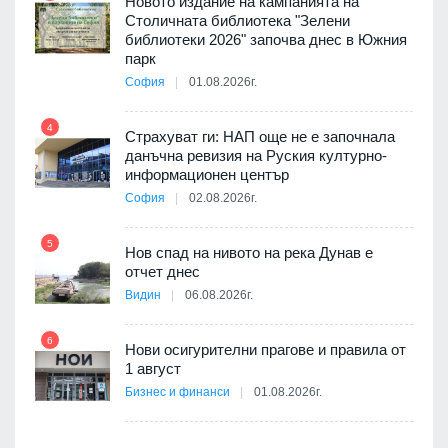
Новото издание на кампанията на
3D
Столичната библиотека "Зелени
а към
библиотеки 2026" започва днес в Южния
парк
София
01.08.2026г.
4
10
ията
Страхуват ги: НАП още не е започнала
та за
данъчна ревизия на Руския културно-
информационен център
София
02.08.2026г.
5
11
Нов спад на нивото на река Дунав е
отчет днес
Видин
06.08.2026г.
6
12
Нови осигурителни прагове и правила от
1 август
път в
Бизнес и финанси
01.08.2026г.
 4