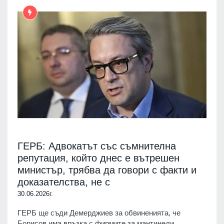
ГЕРБ: Адвокатът със съмнителна
репутация, който днес е вътрешен
министър, трябва да говори с факти и
доказателства, не с
30.06.2026г.
ГЕРБ ще съди Демерджиев за обвиненията, че
Борисов има връзка с фирмите за мантинели