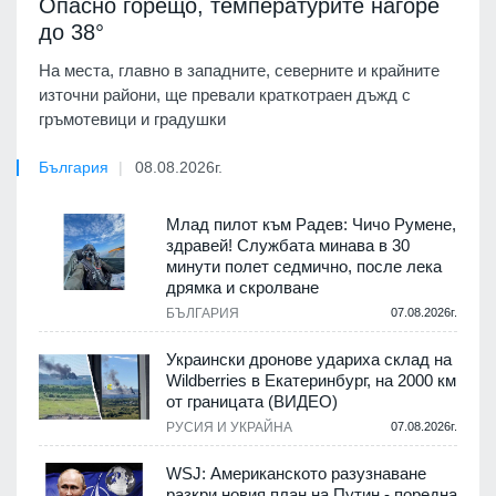
Опасно горещо, температурите нагоре
до 38°
На места, главно в западните, северните и крайните
източни райони, ще превали краткотраен дъжд с
гръмотевици и градушки
България
08.08.2026г.
Млад пилот към Радев: Чичо Румене,
здравей! Службата минава в 30
минути полет седмично, после лека
дрямка и скролване
БЪЛГАРИЯ
07.08.2026г.
Украински дронове удариха склад на
Wildberries в Екатеринбург, на 2000 км
от границата (ВИДЕО)
РУСИЯ И УКРАЙНА
07.08.2026г.
WSJ: Американското разузнаване
разкри новия план на Путин - поредна