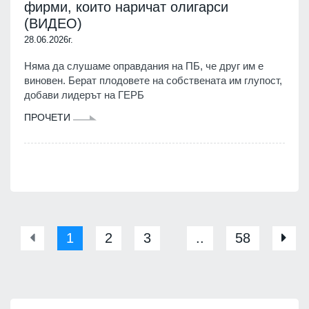
фирми, които наричат олигарси
(ВИДЕО)
28.06.2026г.
Няма да слушаме оправдания на ПБ, че друг им е
виновен. Берат плодовете на собствената им глупост,
добави лидерът на ГЕРБ
ПРОЧЕТИ
1
2
3
..
58