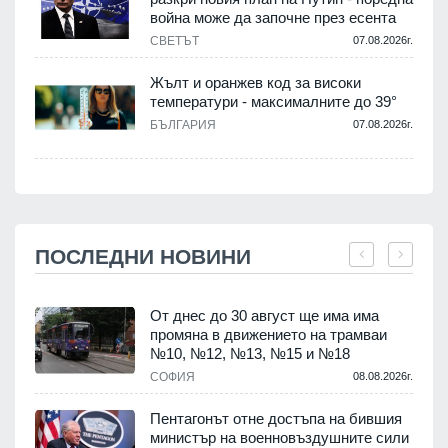
война може да започне през есента
СВЕТЪТ
07.08.2026г.
Жълт и оранжев код за високи
температури - максималните до 39°
БЪЛГАРИЯ
07.08.2026г.
ПОСЛЕДНИ НОВИНИ
От днес до 30 август ще има има
промяна в движението на трамваи
т
№10, №12, №13, №15 и №18
.
СОФИЯ
08.08.2026г.
Пентагонът отне достъпа на бившия
министър на военновъздушните сили