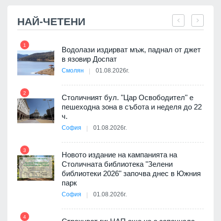
НАЙ-ЧЕТЕНИ
1
7
Водолази издирват мъж, паднал от джет
я
в язовир Доспат
Смолян
01.08.2026г.
2
8
Столичният бул. "Цар Освободител" е
 няма
пешеходна зона в събота и неделя до 22
0 до
ч.
София
01.08.2026г.
3
9
Новото издание на кампанията на
ията
Столичната библиотека "Зелени
та за
библиотеки 2026" започва днес в Южния
парк
София
01.08.2026г.
10
4