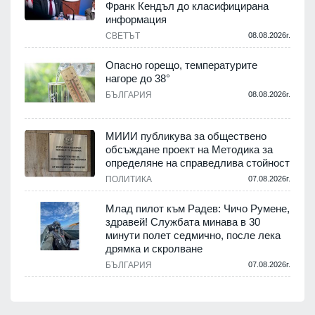
Франк Кендъл до класифицирана
информация
.
СВЕТЪТ
08.08.2026г.
е
Опасно горещо, температурите
нагоре до 38°
БЪЛГАРИЯ
08.08.2026г.
.
МИИИ публикува за обществено
обсъждане проект на Методика за
-
определяне на справедлива стойност
ПОЛИТИКА
07.08.2026г.
.
Млад пилот към Радев: Чичо Румене,
здравей! Службата минава в 30
минути полет седмично, после лека
дрямка и скролване
.
БЪЛГАРИЯ
07.08.2026г.