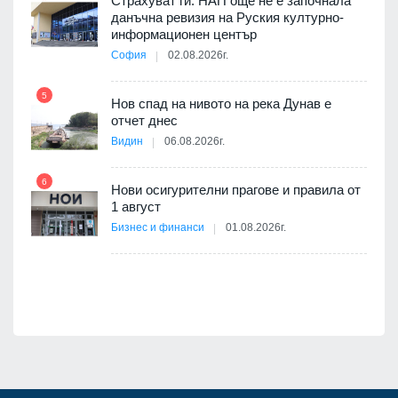
3D
Страхуват ги: НАП още не е започнала
а към
данъчна ревизия на Руския културно-
информационен център
София
02.08.2026г.
11
5
Нов спад на нивото на река Дунав е
отчет днес
Видин
06.08.2026г.
6
12
Нови осигурителни прагове и правила от
1 август
път в
Бизнес и финанси
01.08.2026г.
 4