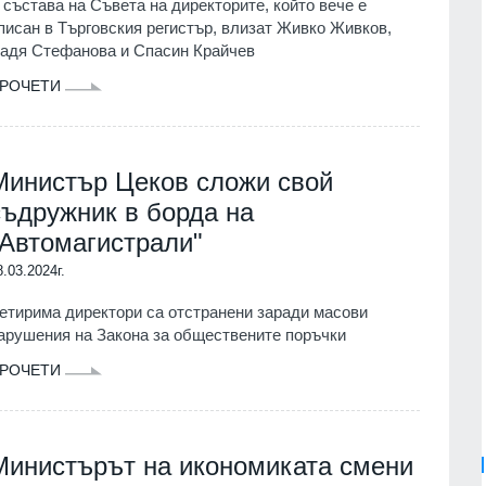
 състава на Съвета на директорите, който вече е
писан в Търговския регистър, влизат Живко Живков,
адя Стефанова и Спасин Крайчев
РОЧЕТИ
Министър Цеков сложи свой
съдружник в борда на
"Автомагистрали"
8.03.2024г.
етирима директори са отстранени заради масови
арушения на Закона за обществените поръчки
РОЧЕТИ
Министърът на икономиката смени