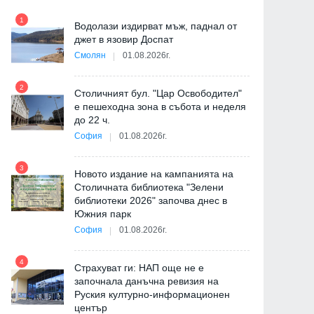
1
7
"
Водолази издирват мъж, паднал от
от
джет в язовир Доспат
Смолян
01.08.2026г.
2
8
Столичният бул. "Цар Освободител"
е пешеходна зона в събота и неделя
до 22 ч.
София
01.08.2026г.
3
9
Новото издание на кампанията на
Столичната библиотека "Зелени
библиотеки 2026" започва днес в
Южния парк
София
01.08.2026г.
4
10
Страхуват ги: НАП още не е
започнала данъчна ревизия на
Руския културно-информационен
център