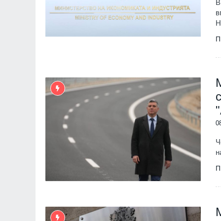
В
в
Н
П
0
Ч
н
П