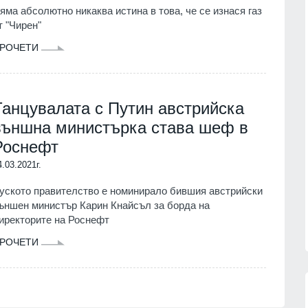
балтийските страни с украински
яма абсолютно никаква истина в това, че се изнася газ
дронове: Литовското разузнаване
07.08.2026г.
т "Чирен"
разкри подробности
РОЧЕТИ
РАЗКРИТИЯ
06.08.2026г.
високи
лните до
Почина един изключителен лекар
- д-р Георги Поптодоров от
07.08.2026г.
Танцувалата с Путин австрийска
"Пирогов"
ЗДРАВЕОПАЗВАНЕ
06.08.2026г.
Patriot
външна министърка става шеф в
нас
Роснефт
Българските ученици с медали от
07.08.2026г.
всяко престижно състезание до
4.03.2021г.
момента
уското правителство е номинирало бившия австрийски
ОБРАЗОВАНИЕ И РЕЛИГИЯ
06.08.2026г.
ъншен министър Карин Кнайсъл за борда на
иректорите на Роснефт
РОЧЕТИ