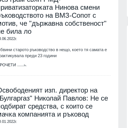
приватизаторката Нинова смени
ръководството на ВМЗ-Сопот с
мотив, че "държавна собственост"
не била ло
3.06.2022г.
бвини старото ръководство в нещо, което тя самата е
к се
Украинският президент обяви
рактикувала преди 23 години
закон
началото на специални операции
срещу руската военна
07.08.2026г.
РОЧЕТИ
промишленост
РУСИЯ И УКРАЙНА
07.08.2026г.
зузнаване
тин -
Призоваха Запада за акция на
Освободеният изп. директор на
 започне
специални части в Русия за
"Булгаргаз" Николай Павлов: Не се
унищожаване на
севернокорейски ракетни
07.08.2026г.
подбират средства, с които се
установки
мачка компанията и ръковод
СВЕТЪТ
07.08.2026г.
р
след
0.01.2022г.
едва 18 %
Русия се готви да удари