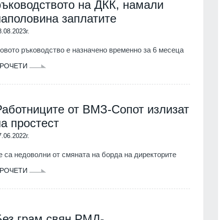
ръководството на ДКК, намали
наполовина заплатите
8.08.2023г.
овото ръководство е назначено временно за 6 месеца
РОЧЕТИ
Работниците от ВМЗ-Сопот излизат
на простест
7.06.2022г.
е са недоволни от смяната на борда на директорите
РОЧЕТИ
Без грам свян РМД-