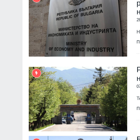
2
Н
П
0
Т
П