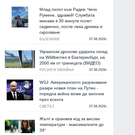
Млад пилот към Радев: Чичо
Румене, здравей! Службата
минава в 30 минути полет
седмично, после лека дрямка и
скролване
БЪЛГАРИЯ
07.08.2026г.
Украински дронове удариха склад
на Wildberries в Екатеринбург, на
2000 км от границата (ВИДЕО)
РУСИЯ И УКРАЙНА
07.08.2026г.
WSJ: Американското разузнаване
разкри новия план на Путин -
поредна война може да започне
през есента
СВЕТЪТ
07.08.2026г.
Жълт и оранжев код за високи
температури - максималните до
39°