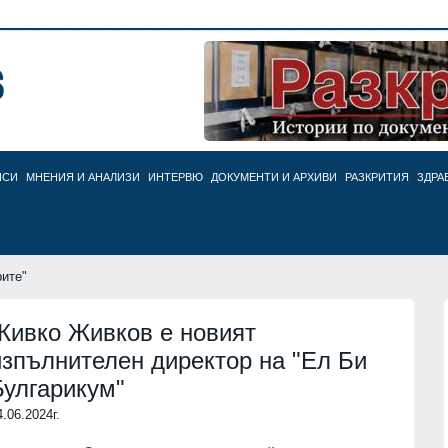
НСИ
МНЕНИЯ И АНАЛИЗИ
ИНТЕРВЮ
ДОКУМЕНТИ И АРХИВИ
РАЗКРИТИЯ
ЗДРА
рите"
Живко Живков е новият
изпълнителен директор на "Ел Би
Булгарикум"
4.06.2024г.