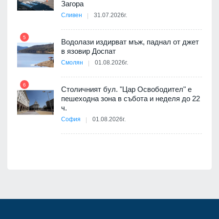
оведе
Загора
АЕЦ
Сливен
31.07.2026г.
5
Водолази издирват мъж, паднал от джет
11
в язовир Доспат
е
Смолян
01.08.2026г.
6
Столичният бул. "Цар Освободител" е
12
пешеходна зона в събота и неделя до 22
ч.
я
София
01.08.2026г.