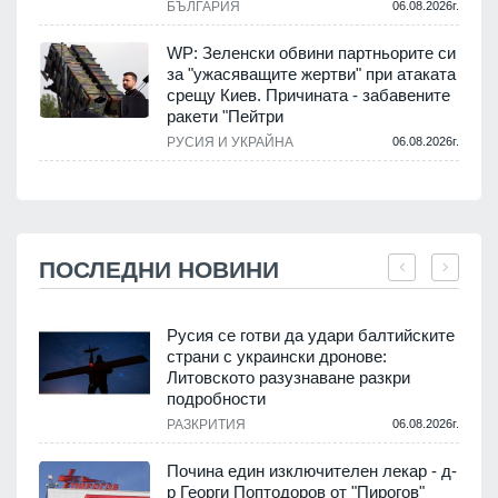
БЪЛГАРИЯ
06.08.2026г.
WP: Зеленски обвини партньорите си
за "ужасяващите жертви" при атаката
срещу Киев. Причината - забавените
ракети "Пейтри
РУСИЯ И УКРАЙНА
06.08.2026г.
ПОСЛЕДНИ НОВИНИ
Русия се готви да удари балтийските
страни с украински дронове:
Литовското разузнаване разкри
подробности
.
РАЗКРИТИЯ
06.08.2026г.
Почина един изключителен лекар - д-
р Георги Поптодоров от "Пирогов"
.