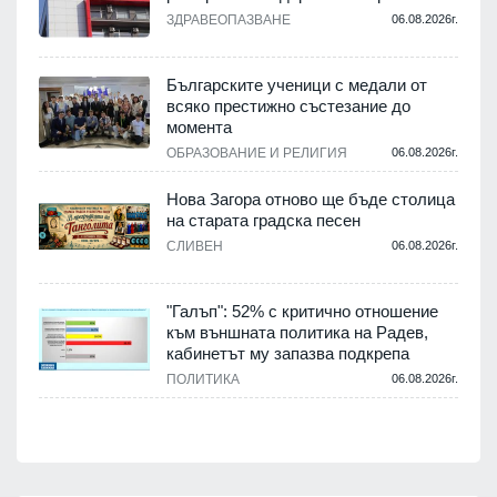
ЗДРАВЕОПАЗВАНЕ
06.08.2026г.
,
Българските ученици с медали от
о
всяко престижно състезание до
момента
.
ОБРАЗОВАНИЕ И РЕЛИГИЯ
06.08.2026г.
Нова Загора отново ще бъде столица
на старата градска песен
СЛИВЕН
06.08.2026г.
.
"Галъп": 52% с критично отношение
и
към външната политика на Радев,
а
кабинетът му запазва подкрепа
ПОЛИТИКА
06.08.2026г.
.