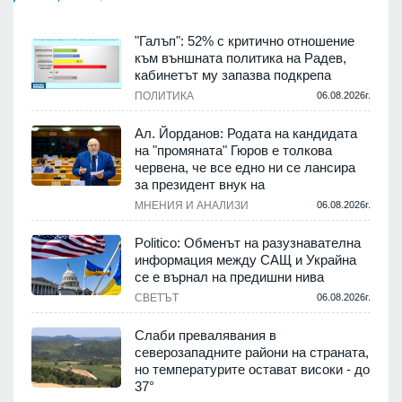
"Галъп": 52% с критично отношение
към външната политика на Радев,
кабинетът му запазва подкрепа
ПОЛИТИКА
06.08.2026г.
Ал. Йорданов: Родата на кандидата
на "промяната" Гюров е толкова
червена, че все едно ни се лансира
за президент внук на
МНЕНИЯ И АНАЛИЗИ
06.08.2026г.
Politico: Обменът на разузнавателна
информация между САЩ и Украйна
се е върнал на предишни нива
СВЕТЪТ
06.08.2026г.
Слаби превалявания в
северозападните райони на страната,
но температурите остават високи - до
37°