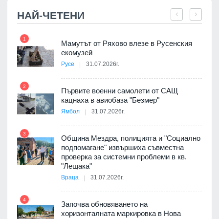
НАЙ-ЧЕТЕНИ
1
7
Мамутът от Ряхово влезе в Русенския
екомузей
Русе
31.07.2026г.
2
Първите военни самолети от САЩ
кацнаха в авиобаза "Безмер"
8
Ямбол
31.07.2026г.
 в
3
Община Мездра, полицията и "Социално
подпомагане" извършиха съвместна
проверка за системни проблеми в кв.
9
ойно
"Лещака"
те
Враца
31.07.2026г.
4
Започва обновяването на
хоризонталната маркировка в Нова
10