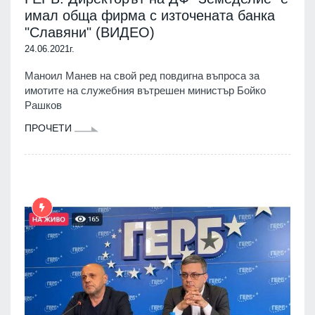
имал обща фирма с източената банка
"Славяни" (ВИДЕО)
24.06.2021г.
Маноил Манев на свой ред повдигна въпроса за
имотите на служебния вътрешен министър Бойко
Рашков
ПРОЧЕТИ