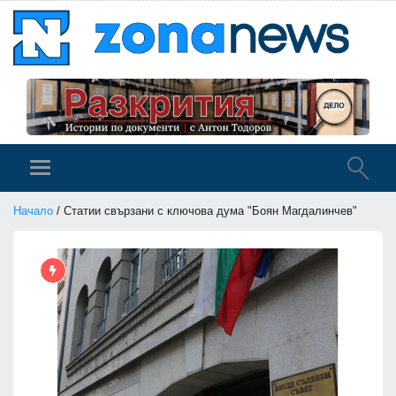
Начало
/ Статии свързани с ключова дума "Боян Магдалинчев"