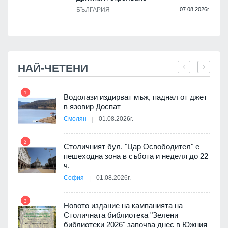
.
БЪЛГАРИЯ
07.08.2026г.
НАЙ-ЧЕТЕНИ
1
7
 няма
Водолази издирват мъж, паднал от джет
0 до
в язовир Доспат
Смолян
01.08.2026г.
2
8
Столичният бул. "Цар Освободител" е
ъп до
пешеходна зона в събота и неделя до 22
ч.
София
01.08.2026г.
3
9
3D
Новото издание на кампанията на
а към
Столичната библиотека "Зелени
библиотеки 2026" започва днес в Южния