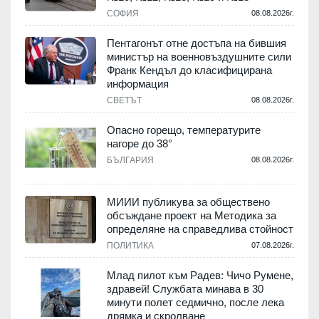
.
СОФИЯ
08.08.2026г.
Пентагонът отне достъпа на бившия
министър на военновъздушните сили
Франк Кендъл до класифицирана
информация
.
СВЕТЪТ
08.08.2026г.
е
Опасно горещо, температурите
нагоре до 38°
БЪЛГАРИЯ
08.08.2026г.
.
МИИИ публикува за обществено
обсъждане проект на Методика за
-
определяне на справедлива стойност
ПОЛИТИКА
07.08.2026г.
.
Млад пилот към Радев: Чичо Румене,
здравей! Службата минава в 30
минути полет седмично, после лека
дрямка и скролване