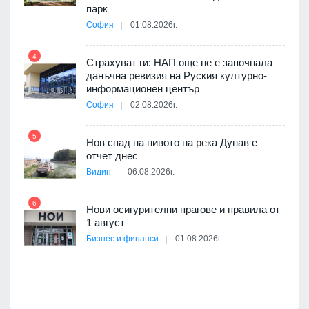
парк
София
01.08.2026г.
10
ията
4
та за
Страхуват ги: НАП още не е започнала
данъчна ревизия на Руския културно-
информационен център
София
02.08.2026г.
а -
5
11
Нов спад на нивото на река Дунав е
отчет днес
Видин
06.08.2026г.
6
Нови осигурителни прагове и правила от
12
1 август
Бизнес и финанси
01.08.2026г.