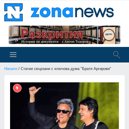
Начало
/ Статии свързани с ключова дума "Братя Аргирови"