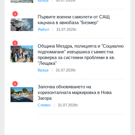
Враца
30.07.2026г.
4
елни
Първите военни самолети от САЩ
10
кацнаха в авиобаза "Безмер"
Ямбол
31.07.2026г.
5
Община Мездра, полицията и "Социално
ите
подпомагане" извършиха съвместна
проверка за системни проблеми в кв.
11
"Лещака"
Враца
31.07.2026г.
6
Започва обновяването на
хоризонталната маркировка в Нова
12
Загора
Сливен
31.07.2026г.