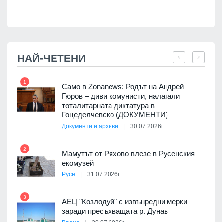
НАЙ-ЧЕТЕНИ
1
7
ала
Само в Zonanews: Родът на Андрей
о-
Гюров – диви комунисти, налагали
тоталитарната диктатура в
Гоцеделчевско (ДОКУМЕНТИ)
Документи и архиви
30.07.2026г.
8
а от
2
Мамутът от Ряхово влезе в Русенския
екомузей
Русе
31.07.2026г.
9
пост,
3
АЕЦ "Козлодуй" с извънредни мерки
заради пресъхващата р. Дунав