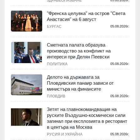
ЗДРАВЕОПАЗВАНЕ
.
"Френска целувка" на остров "Света
Анастасия" на 6 август
БУРГАС
05.08.2026г.
.
Сметната палата образува
производство за конфликт на
интереси при Делян Пеевски
ПОЛИТИКА
05.08.2026г.
.
Делото на държавата за
Пловдивския панаир зависи от
министъра на финансите
.
ПЛОВДИВ
05.08.2026г.
Зетят на главнокомандващия на
руските Въздушно-космически сили
загинал при експлозията в ресторант
в центъра на Москва
РУСИЯ И УКРАЙНА
05.08.2026г.
.