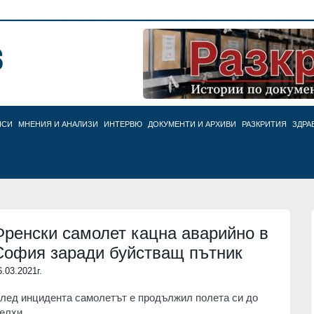
НСИ
МНЕНИЯ И АНАЛИЗИ
ИНТЕРВЮ
ДОКУМЕНТИ И АРХИВИ
РАЗКРИТИЯ
ЗДРА
Френски самолет кацна аварийно в
София заради буйстващ пътник
6.03.2021г.
лед инцидента самолетът е продължил полета си до
елхи