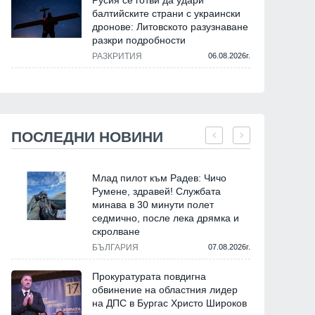
Русия се готви да удари
балтийските страни с украински
дронове: Литовското разузнаване
разкри подробности
РАЗКРИТИЯ
06.08.2026г.
ПОСЛЕДНИ НОВИНИ
Млад пилот към Радев: Чичо
Румене, здравей! Службата
минава в 30 минути полет
седмично, после лека дрямка и
скролване
БЪЛГАРИЯ
07.08.2026г.
Прокуратурата повдигна
обвинение на областния лидер
на ДПС в Бургас Христо Широков