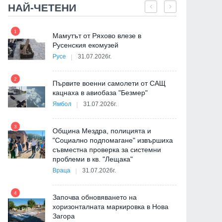
НАЙ-ЧЕТЕНИ
1
7
е
Мамутът от Ряхово влезе в
Русенския екомузей
Русе
31.07.2026г.
2
на
Първите военни самолети от САЩ
кацнаха в авиобаза "Безмер"
8
Ямбол
31.07.2026г.
3
Община Мездра, полицията и
"Социално подпомагане" извършиха
съвместна проверка за системни
9
проблеми в кв. "Лещака"
де
Враца
31.07.2026г.
4
Започва обновяването на
хоризонталната маркировка в Нова
Загора
10