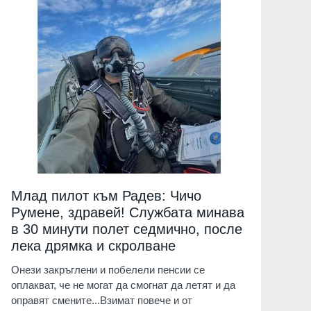
Млад пилот към Радев: Чичо
Румене, здравей! Службата минава
в 30 минути полет седмично, после
лека дрямка и скролване
Онези закръглени и побелели пенсии се
оплакват, че не могат да смогнат да летят и да
оправят смените...Взимат повече и от