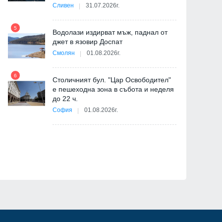
-
Сливен
31.07.2026г.
5
Водолази издирват мъж, паднал от
джет в язовир Доспат
11
Смолян
01.08.2026г.
6
Столичният бул. "Цар Освободител"
е пешеходна зона в събота и неделя
12
до 22 ч.
София
01.08.2026г.
ия