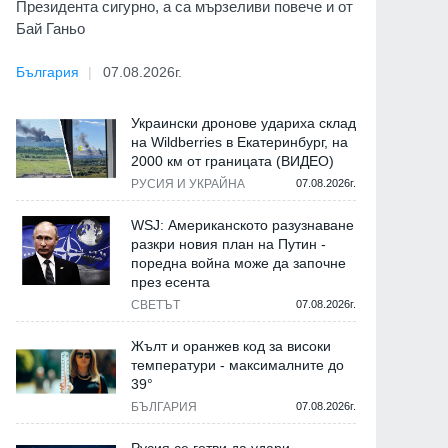
Президента сигурно, а са мързеливи повече и от
Бай Ганьо
България
07.08.2026г.
Украински дронове удариха склад
на Wildberries в Екатеринбург, на
2000 км от границата (ВИДЕО)
РУСИЯ И УКРАЙНА
07.08.2026г.
WSJ: Американското разузнаване
разкри новия план на Путин -
поредна война може да започне
през есента
СВЕТЪТ
07.08.2026г.
Жълт и оранжев код за високи
температури - максималните до
39°
БЪЛГАРИЯ
07.08.2026г.