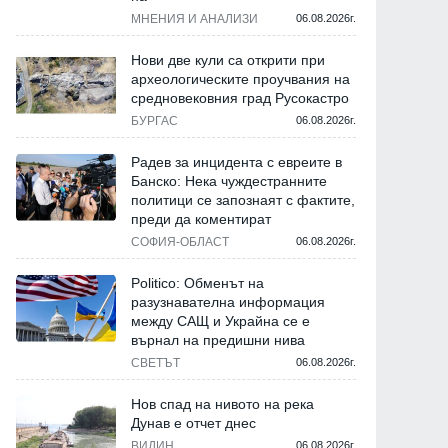
МНЕНИЯ И АНАЛИЗИ
06.08.2026г.
Нови две кули са открити при
археологическите проучвания на
средновековния град Русокастро
БУРГАС
06.08.2026г.
Радев за инцидента с евреите в
Банско: Нека чуждестранните
политици се запознаят с фактите,
преди да коментират
СОФИЯ-ОБЛАСТ
06.08.2026г.
Politico: Обменът на
разузнавателна информация
между САЩ и Украйна се е
върнал на предишни нива
СВЕТЪТ
06.08.2026г.
Нов спад на нивото на река
Дунав е отчет днес
ВИДИН
06.08.2026г.