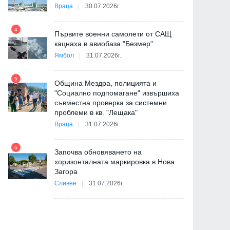
Враца
30.07.2026г.
4
Първите военни самолети от САЩ
10
кацнаха в авиобаза "Безмер"
Ямбол
31.07.2026г.
5
Община Мездра, полицията и
"Социално подпомагане" извършиха
съвместна проверка за системни
11
проблеми в кв. "Лещака"
на
Враца
31.07.2026г.
6
Започва обновяването на
хоризонталната маркировка в Нова
12
Загора
и
Сливен
31.07.2026г.