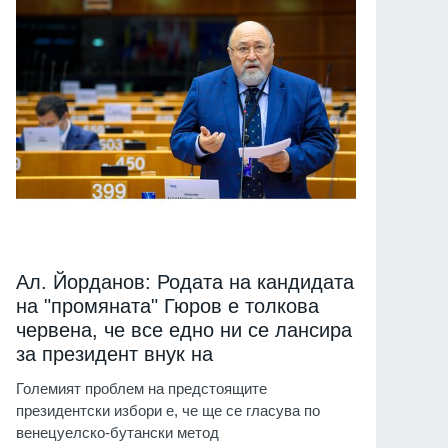
Ал. Йорданов: Родата на кандидата
на "промяната" Гюров е толкова
червена, че все едно ни се лансира
за президент внук на
Големият проблем на предстоящите
президентски избори е, че ще се гласува по
венецуелско-бутански метод