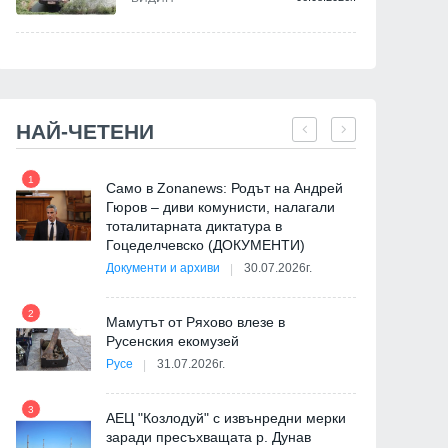
НАЙ-ЧЕТЕНИ
1
7
Само в Zonanews: Родът на Андрей
Гюров – диви комунисти, налагали
тоталитарната диктатура в
Гоцеделчевско (ДОКУМЕНТИ)
Документи и архиви
30.07.2026г.
8
2
Мамутът от Ряхово влезе в
Русенския екомузей
Русе
31.07.2026г.
9
3
АЕЦ "Козлодуй" с извънредни мерки
заради пресъхващата р. Дунав