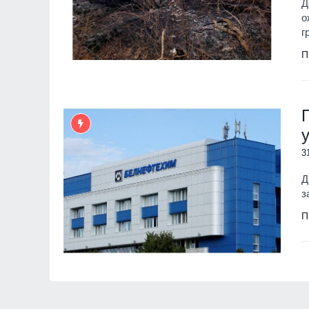
Д
о
г
П
3
Д
з
П