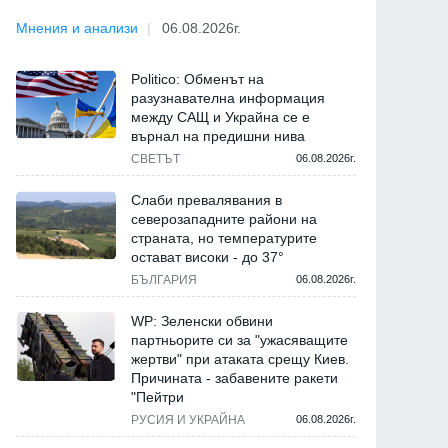
Мнения и анализи
06.08.2026г.
Politico: Обменът на
разузнавателна информация
между САЩ и Украйна се е
върнал на предишни нива
СВЕТЪТ
06.08.2026г.
Слаби превалявания в
северозападните райони на
страната, но температурите
остават високи - до 37°
БЪЛГАРИЯ
06.08.2026г.
WP: Зеленски обвини
партньорите си за "ужасяващите
жертви" при атаката срещу Киев.
Причината - забавените ракети
"Пейтри
РУСИЯ И УКРАЙНА
06.08.2026г.