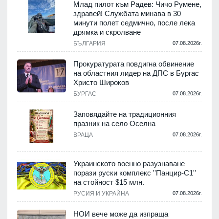
Млад пилот към Радев: Чичо Румене,
здравей! Службата минава в 30
минути полет седмично, после лека
дрямка и скролване
.
БЪЛГАРИЯ
07.08.2026г.
а
Прокуратурата повдигна обвинение
на областния лидер на ДПС в Бургас
.
Христо Широков
БУРГАС
07.08.2026г.
Заповядайте на традиционния
празник на село Оселна
.
ВРАЦА
07.08.2026г.
Украинското военно разузнаване
порази руски комплекс ''Панцир-С1''
на стойност $15 млн.
.
РУСИЯ И УКРАЙНА
07.08.2026г.
НОИ вече може да изпраща