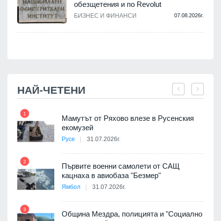
обезщетения и по Revolut
.
БИЗНЕС И ФИНАНСИ
07.08.2026г.
НАЙ-ЧЕТЕНИ
1
7
Мамутът от Ряхово влезе в Русенския
екомузей
Русе
31.07.2026г.
2
Първите военни самолети от САЩ
кацнаха в авиобаза "Безмер"
8
Ямбол
31.07.2026г.
3
Община Мездра, полицията и "Социално