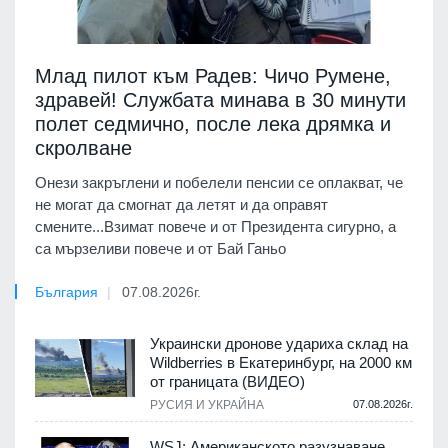
Млад пилот към Радев: Чичо Румене,
здравей! Службата минава в 30 минути
полет седмично, после лека дрямка и
скролване
Онези закръглени и побелели пенсии се оплакват, че
не могат да смогнат да летят и да оправят
смените...Взимат повече и от Президента сигурно, а
са мързеливи повече и от Бай Ганьо
България
07.08.2026г.
Украински дронове удариха склад на
Wildberries в Екатеринбург, на 2000 км
от границата (ВИДЕО)
РУСИЯ И УКРАЙНА
07.08.2026г.
WSJ: Американското разузнаване