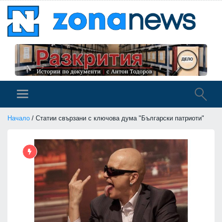
Начало
/ Статии свързани с ключова дума "Български патриоти"