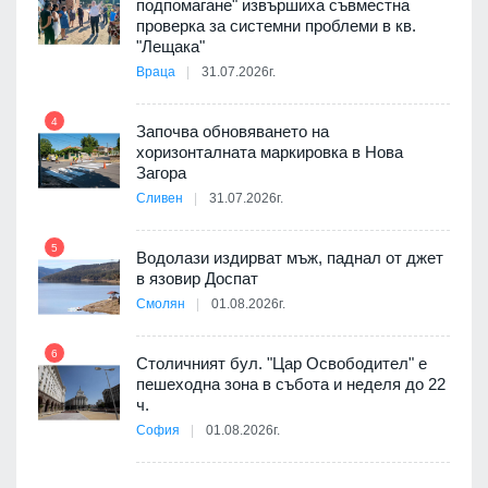
подпомагане" извършиха съвместна
проверка за системни проблеми в кв.
9
"Лещака"
 в
Враца
31.07.2026г.
4
Започва обновяването на
ойно
хоризонталната маркировка в Нова
10
те
Загора
Сливен
31.07.2026г.
5
Водолази издирват мъж, паднал от джет
11
оведе
в язовир Доспат
АЕЦ
Смолян
01.08.2026г.
6
Столичният бул. "Цар Освободител" е
12
пешеходна зона в събота и неделя до 22
ч.
я
София
01.08.2026г.