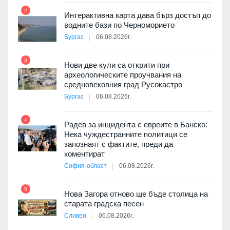
2
Интерактивна карта дава бърз достъп до
8
 на
водните бази по Черноморието
а, че
Бургас
06.08.2026г.
т
3
Нови две кули са открити при
археологическите проучвания на
9
средновековния град Русокастро
3D
Бургас
06.08.2026г.
а към
4
Радев за инцидента с евреите в Банско:
10
Нека чуждестранните политици се
запознаят с фактите, преди да
ията
коментират
та за
София-област
06.08.2026г.
5
11
Нова Загора отново ще бъде столица на
старата градска песен
оито
Сливен
06.08.2026г.
7