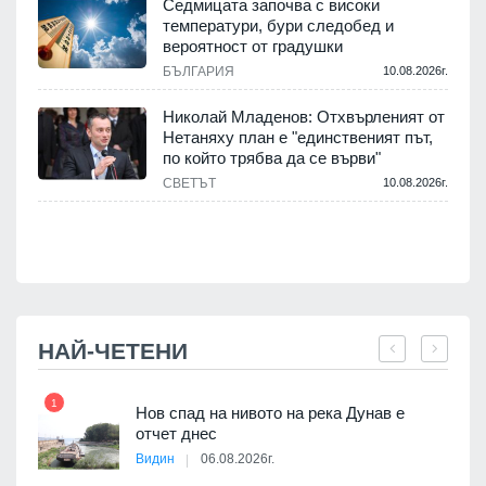
Седмицата започва с високи
температури, бури следобед и
вероятност от градушки
БЪЛГАРИЯ
10.08.2026г.
.
Николай Младенов: Отхвърленият от
Нетаняху план е "единственият път,
а
по който трябва да се върви"
СВЕТЪТ
10.08.2026г.
.
НАЙ-ЧЕТЕНИ
1
7
Нов спад на нивото на река Дунав е
я
отчет днес
Видин
06.08.2026г.