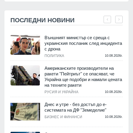
ПОСЛЕДНИ НОВИНИ
Външният министър се среща с
украинския посланик след инцидента
с дрона
.
ПОЛИТИКА
10.08.2026г.
Американските производители на
ракети "Пейтриът" се опасяват, че
Украйна ще подобри и намали цената
на техните ракети
.
РУСИЯ И УКРАЙНА
10.08.2026г.
Днес и утре - без достъп до е-
системата на ДФ "Земеделие"
у
БИЗНЕС И ФИНАНСИ
10.08.2026г.
.