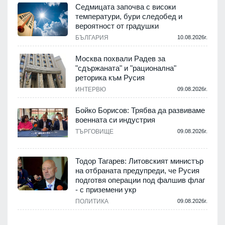
Седмицата започва с високи
температури, бури следобед и
вероятност от градушки
БЪЛГАРИЯ
10.08.2026г.
Москва похвали Радев за
"сдържаната" и "рационална"
реторика към Русия
ИНТЕРВЮ
09.08.2026г.
Бойко Борисов: Трябва да развиваме
военната си индустрия
ТЪРГОВИЩЕ
09.08.2026г.
Тодор Тагарев: Литовският министър
на отбраната предупреди, че Русия
подготвя операции под фалшив флаг
- с приземени укр
ПОЛИТИКА
09.08.2026г.