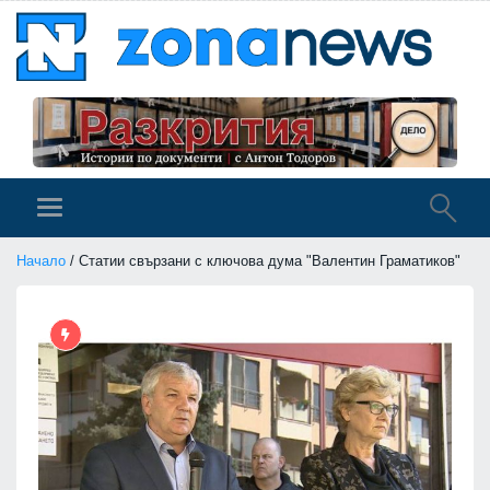
Начало
/ Статии свързани с ключова дума "Валентин Граматиков"