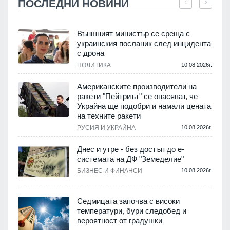
ПОСЛЕДНИ НОВИНИ
Външният министър се среща с
украинския посланик след инцидента
с дрона
.
ПОЛИТИКА
10.08.2026г.
Американските производители на
ракети "Пейтриът" се опасяват, че
Украйна ще подобри и намали цената
на техните ракети
.
РУСИЯ И УКРАЙНА
10.08.2026г.
Днес и утре - без достъп до е-
системата на ДФ "Земеделие"
у
БИЗНЕС И ФИНАНСИ
10.08.2026г.
.
Седмицата започва с високи
температури, бури следобед и
вероятност от градушки