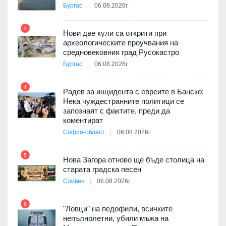
а, че
Бургас
06.08.2026г.
т
3
Нови две кули са открити при
археологическите проучвания на
9
средновековния град Русокастро
3D
Бургас
06.08.2026г.
а към
4
Радев за инцидента с евреите в Банско:
Нека чуждестранните политици се
10
запознаят с фактите, преди да
ията
коментират
та за
София-област
06.08.2026г.
5
Нова Загора отново ще бъде столица на
старата градска песен
11
оито
Сливен
06.08.2026г.
7
6
"Ловци" на педофили, всичките
непълнолетни, убили мъжа на
12