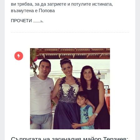
ви трябва, за да затриете и потулите истината,
възмутена е Попова
ПРОЧЕТИ
Съпругата на загиналия майор Терзиев: