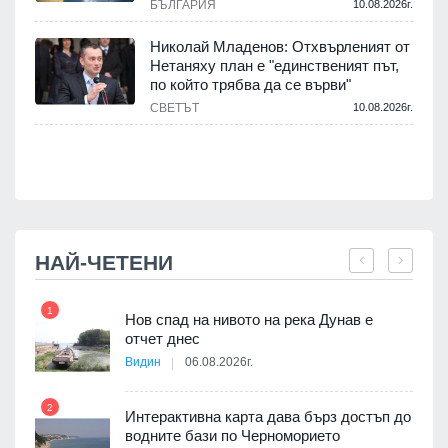
БЪЛГАРИЯ
10.08.2026г.
.
Николай Младенов: Отхвърленият от
Нетаняху план е "единственият път,
а
по който трябва да се върви"
СВЕТЪТ
10.08.2026г.
.
НАЙ-ЧЕТЕНИ
1
7
Нов спад на нивото на река Дунав е
я
отчет днес
Видин
06.08.2026г.
2
Интерактивна карта дава бърз достъп до
8
 на
водните бази по Черноморието