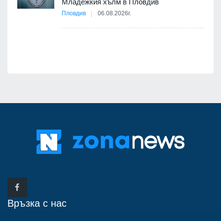
Младежкия хълм в Пловдив
бва
Пловдив
06.08.2026г.
Връзка с нас