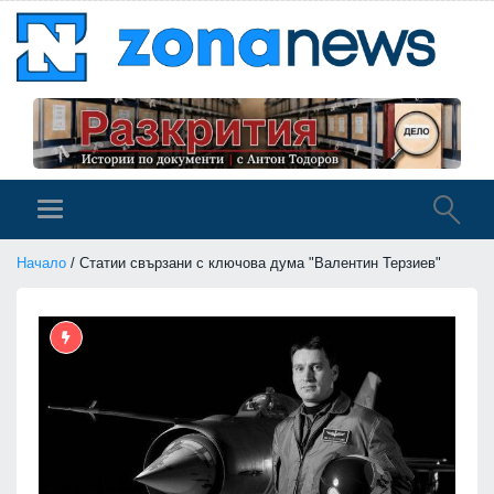
Начало
/ Статии свързани с ключова дума "Валентин Терзиев"