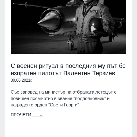
С военен ритуал в последния му път бе
изпратен пилотът Валентин Терзиев
30.06.2021г.
Със заповед на министър на отбраната летецът е
повишен посмъртно в звание "подполковник" и
награден с орден "Свети Георги"
ПРОЧЕТИ