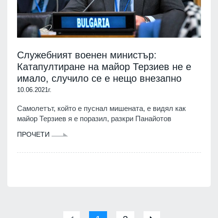
Служебният военен министър:
Катапултиране на майор Терзиев не е
имало, случило се е нещо внезапно
10.06.2021г.
Самолетът, който е пуснал мишената, е видял как
майор Терзиев я е поразил, разкри Панайотов
ПРОЧЕТИ