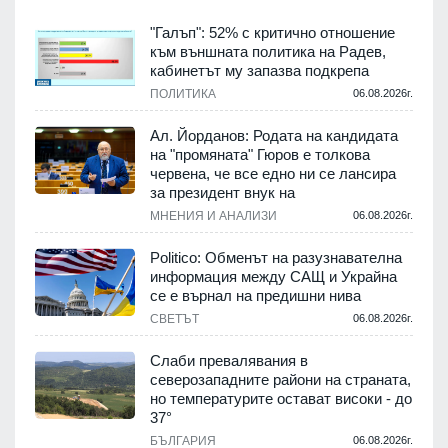
"Галъп": 52% с критично отношение
към външната политика на Радев,
кабинетът му запазва подкрепа
ПОЛИТИКА
06.08.2026г.
Ал. Йорданов: Родата на кандидата
на "промяната" Гюров е толкова
червена, че все едно ни се лансира
за президент внук на
МНЕНИЯ И АНАЛИЗИ
06.08.2026г.
Politico: Обменът на разузнавателна
информация между САЩ и Украйна
се е върнал на предишни нива
СВЕТЪТ
06.08.2026г.
Слаби превалявания в
северозападните райони на страната,
но температурите остават високи - до
37°
БЪЛГАРИЯ
06.08.2026г.