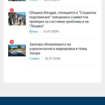
5
Община Мездра, полицията и "Социално
ите
подпомагане" извършиха съвместна
проверка за системни проблеми в кв.
11
"Лещака"
Враца
31.07.2026г.
6
Започва обновяването на
хоризонталната маркировка в Нова
12
Загора
Сливен
31.07.2026г.