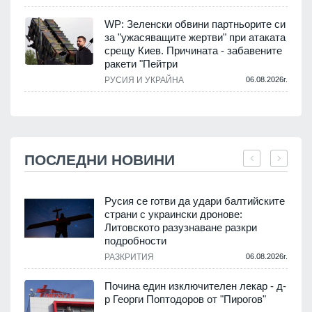
WP: Зеленски обвини партньорите си
за "ужасяващите жертви" при атаката
срещу Киев. Причината - забавените
ракети "Пейтри
РУСИЯ И УКРАЙНА
06.08.2026г.
ПОСЛЕДНИ НОВИНИ
Русия се готви да удари балтийските
страни с украински дронове:
Литовското разузнаване разкри
подробности
.
РАЗКРИТИЯ
06.08.2026г.
Почина един изключителен лекар - д-
р Георги Поптодоров от "Пирогов"
.