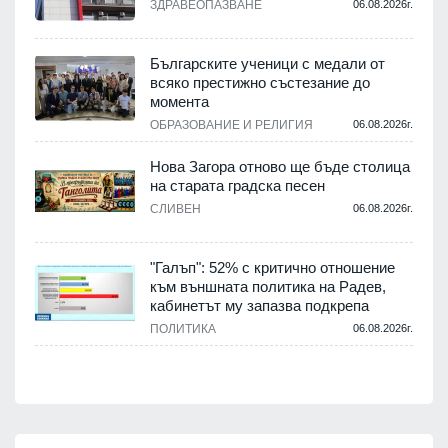
ЗДРАВЕОПАЗВАНЕ
06.08.2026г.
,
Българските ученици с медали от
о
всяко престижно състезание до
момента
.
ОБРАЗОВАНИЕ И РЕЛИГИЯ
06.08.2026г.
Нова Загора отново ще бъде столица
на старата градска песен
СЛИВЕН
06.08.2026г.
.
"Галъп": 52% с критично отношение
и
към външната политика на Радев,
а
кабинетът му запазва подкрепа
ПОЛИТИКА
06.08.2026г.
.