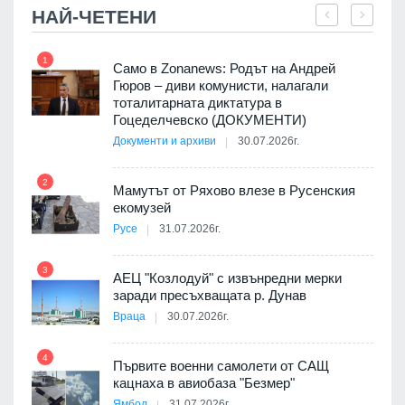
НАЙ-ЧЕТЕНИ
1
7
ала
Само в Zonanews: Родът на Андрей
о-
Гюров – диви комунисти, налагали
тоталитарната диктатура в
Гоцеделчевско (ДОКУМЕНТИ)
Документи и архиви
30.07.2026г.
8
а от
2
Мамутът от Ряхово влезе в Русенския
екомузей
Русе
31.07.2026г.
9
пост,
3
АЕЦ "Козлодуй" с извънредни мерки
заради пресъхващата р. Дунав
Враца
30.07.2026г.
4
елни
Първите военни самолети от САЩ
10
кацнаха в авиобаза "Безмер"
Ямбол
31.07.2026г.