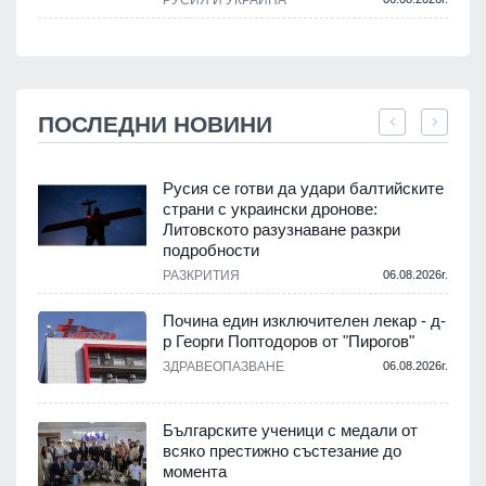
ПОСЛЕДНИ НОВИНИ
Русия се готви да удари балтийските
страни с украински дронове:
Литовското разузнаване разкри
подробности
.
РАЗКРИТИЯ
06.08.2026г.
Почина един изключителен лекар - д-
р Георги Поптодоров от "Пирогов"
.
ЗДРАВЕОПАЗВАНЕ
06.08.2026г.
,
Българските ученици с медали от
о
всяко престижно състезание до
момента