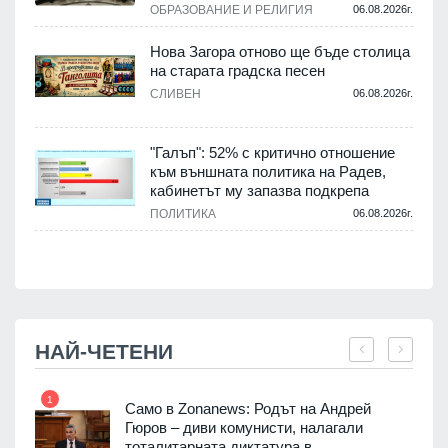
.
ОБРАЗОВАНИЕ И РЕЛИГИЯ
06.08.2026г.
Нова Загора отново ще бъде столица
на старата градска песен
СЛИВЕН
06.08.2026г.
.
"Галъп": 52% с критично отношение
и
към външната политика на Радев,
а
кабинетът му запазва подкрепа
ПОЛИТИКА
06.08.2026г.
.
НАЙ-ЧЕТЕНИ
1
7
ала
Само в Zonanews: Родът на Андрей
о-
Гюров – диви комунисти, налагали
тоталитарната диктатура в