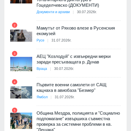
Гоцеделчевско (ДОКУМЕНТИ)
Документи и архиви
30.07.2026г.
8
а от
2
Мамутът от Ряхово влезе в Русенския
екомузей
Русе
31.07.2026г.
9
пост,
3
АЕЦ "Козлодуй" с извънредни мерки
заради пресъхващата р. Дунав
Враца
30.07.2026г.
4
елни
Първите военни самолети от САЩ
10
кацнаха в авиобаза "Безмер"
Ямбол
31.07.2026г.
5
Община Мездра, полицията и "Социално
ите
подпомагане" извършиха съвместна
проверка за системни проблеми в кв.
11
"Лещака"