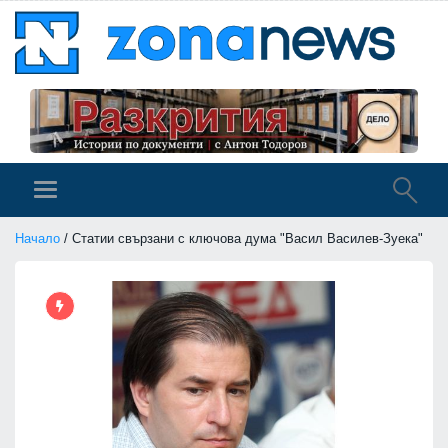
Начало
/ Статии свързани с ключова дума "Васил Василев-Зуека"