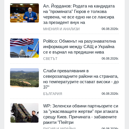
Ал. Йорданов: Родата на кандидата
на "промяната" Гюров е толкова
червена, че все едно ни се лансира
за президент внук на
МНЕНИЯ И АНАЛИЗИ
06.08.2026г.
Politico: Обменът на разузнавателна
информация между САЩ и Украйна
се е върнал на предишни нива
СВЕТЪТ
06.08.2026г.
Слаби превалявания в
северозападните райони на страната,
но температурите остават високи - до
37°
БЪЛГАРИЯ
06.08.2026г.
WP: Зеленски обвини партньорите си
за "ужасяващите жертви" при атаката
срещу Киев. Причината - забавените
ракети "Пейтри
РУСИЯ И УКРАЙНА
06.08.2026г.