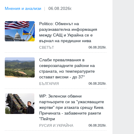
Мнения и анализи
06.08.2026г.
Politico: Обменът на
разузнавателна информация
между САЩ и Украйна се е
върнал на предишни нива
СВЕТЪТ
06.08.2026г.
Слаби превалявания в
северозападните райони на
страната, но температурите
остават високи - до 37°
БЪЛГАРИЯ
06.08.2026г.
WP: Зеленски обвини
партньорите си за "ужасяващите
жертви" при атаката срещу Киев.
Причината - забавените ракети
"Пейтри
РУСИЯ И УКРАЙНА
06.08.2026г.