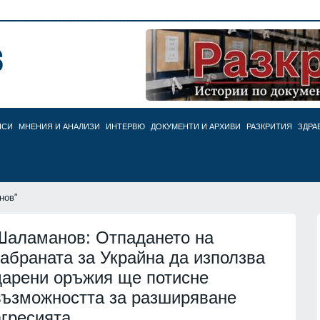
НСИ
МНЕНИЯ И АНАЛИЗИ
ИНТЕРВЮ
ДОКУМЕНТИ И АРХИВИ
РАЗКРИТИЯ
ЗДРА
нов"
Шаламанов: Отпадането на
забраната за Украйна да използва
дарени оръжия ще потисне
възможността за разширяване
агресията