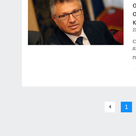
2
С
д
П
1