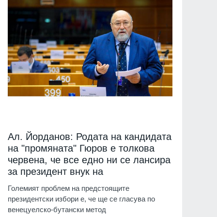
Ал. Йорданов: Родата на кандидата
на "промяната" Гюров е толкова
червена, че все едно ни се лансира
за президент внук на
Големият проблем на предстоящите
президентски избори е, че ще се гласува по
венецуелско-бутански метод