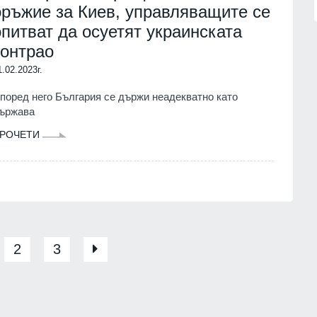
оръжие за Киев, управляващите се
опитват да осуетят украинската
контрао
1.02.2023г.
поред него България се държи неадекватно като
ържава
РОЧЕТИ
2
3