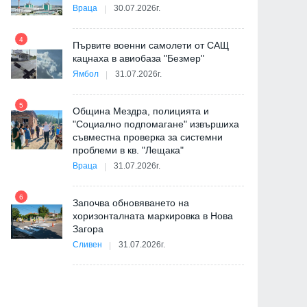
Враца
30.07.2026г.
4
Първите военни самолети от САЩ
10
кацнаха в авиобаза "Безмер"
Ямбол
31.07.2026г.
5
Община Мездра, полицията и
"Социално подпомагане" извършиха
съвместна проверка за системни
11
проблеми в кв. "Лещака"
на
Враца
31.07.2026г.
6
Започва обновяването на
хоризонталната маркировка в Нова
12
Загора
и
Сливен
31.07.2026г.