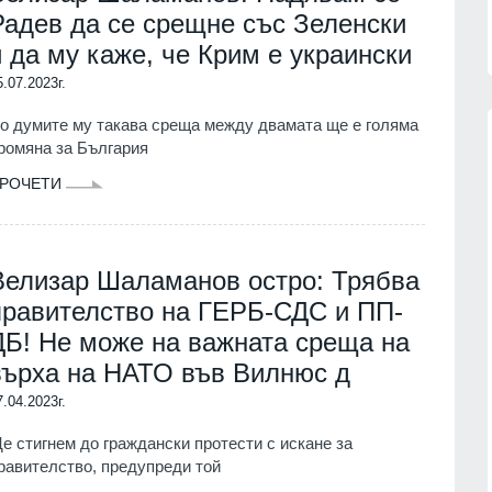
Радев да се срещне със Зеленски
05.08.2026г.
и да му каже, че Крим е украински
5.07.2023г.
о думите му такава среща между двамата ще е голяма
ромяна за България
РОЧЕТИ
13
Цар Освободител"
Страхуват ги: НАП още не е
в събота и неделя
започнала данъчна ревизия на
Руския културно-информационен
център
Велизар Шаламанов остро: Трябва
г.
София
02.08.2026г.
правителство на ГЕРБ-СДС и ПП-
 мъж, паднал от
ДБ! Не може на важната среща на
14
пат
Нови осигурителни прагове и
върха на НАТО във Вилнюс д
правила от 1 август
г.
Бизнес и финанси
01.08.2026г.
7.04.2023г.
 кампанията на
е стигнем до граждански протести с искане за
15
тека "Зелени
На 1 август започва Богородичният
равителство, предупреди той
започва днес в
пост, ето и кои са имениците днес