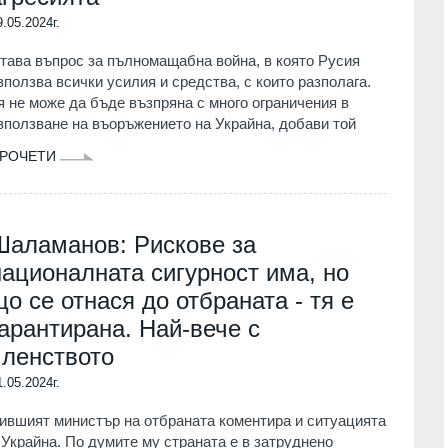
9.05.2024г.
тава въпрос за пълномащабна война, в която Русия
зползва всички усилия и средства, с които разполага.
я не може да бъде възпряна с много ограничения в
зползване на въоръжението на Украйна, добави той
РОЧЕТИ
Шаламанов: Рискове за
националната сигурност има, но
що се отнася до отбраната - тя е
гарантирана. Най-вече с
членството
1.05.2024г.
ившият министър на отбраната коментира и ситуацията
 Украйна. По думите му страната е в затруднено