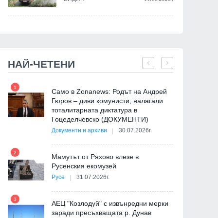
НАЙ-ЧЕТЕНИ
1
7
Само в Zonanews: Родът на Андрей
Гюров – диви комунисти, налагали
тоталитарната диктатура в
Гоцеделчевско (ДОКУМЕНТИ)
Документи и архиви
30.07.2026г.
8
2
Мамутът от Ряхово влезе в
Русенския екомузей
Русе
31.07.2026г.
9
3
АЕЦ "Козлодуй" с извънредни мерки
заради пресъхващата р. Дунав