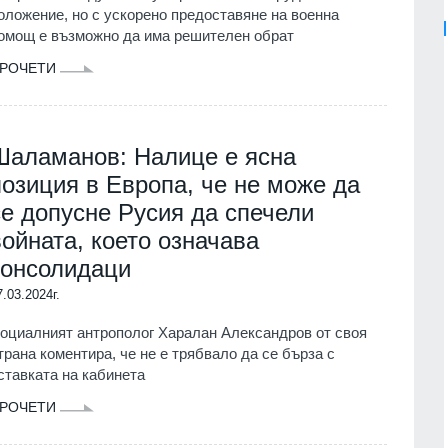
оложение, но с ускорено предоставяне на военна
омощ е възможно да има решителен обрат
РОЧЕТИ
Шаламанов: Налице е ясна
позиция в Европа, че не може да
се допусне Русия да спечели
войната, което означава
консолидаци
7.03.2024г.
оциалният антрополог Харалан Александров от своя
трана коментира, че не е трябвало да се бърза с
ставката на кабинета
РОЧЕТИ