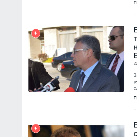
Южния парк
П
София
01.08.2026
10
Проект RESCALE щ
малки и средни пр
България и Сърбия
развитие на стойно
Бизнес и финанси
2
11
Общинският съвет 
одобри разкриване
З
служебни паркоме
р
Сливен
30.07.2026
с
П
12
The Times: Август 
превърне в най-"п
за Путин и Русия
Русия и Украйна
3