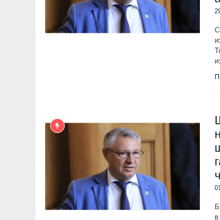
2
С
и
Т
и
П
0
Б
в