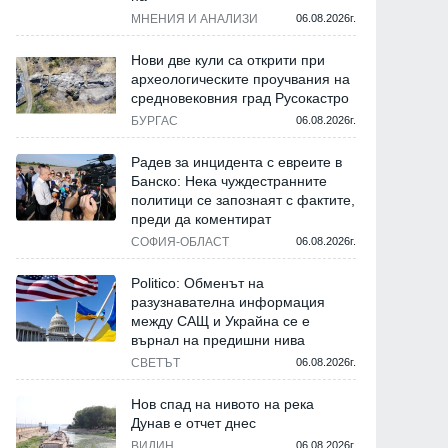
МНЕНИЯ И АНАЛИЗИ
06.08.2026г.
Нови две кули са открити при
археологическите проучвания на
средновековния град Русокастро
БУРГАС
06.08.2026г.
Радев за инцидента с евреите в
Банско: Нека чуждестранните
политици се запознаят с фактите,
преди да коментират
СОФИЯ-ОБЛАСТ
06.08.2026г.
Politico: Обменът на
разузнавателна информация
между САЩ и Украйна се е
върнал на предишни нива
СВЕТЪТ
06.08.2026г.
Нов спад на нивото на река
Дунав е отчет днес
ВИДИН
06.08.2026г.