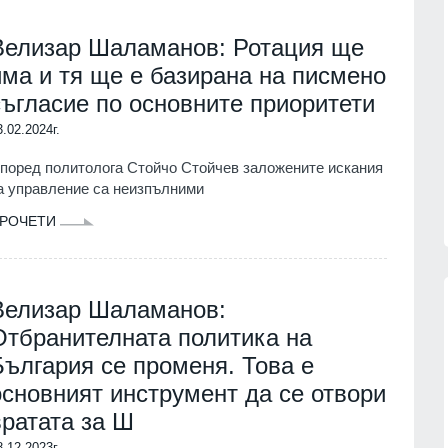
Велизар Шаламанов: Ротация ще
има и тя ще е базирана на писмено
съгласие по основните приоритети
3.02.2024г.
поред политолога Стойчо Стойчев заложените искания
а управление са неизпълними
РОЧЕТИ
Велизар Шаламанов:
Отбранителната политика на
България се променя. Това е
"Френска целувка" на остров
и на
"Света Анастасия" на 6 август
основният инструмент да се отвори
рите
БУРГАС
05.08.2026г.
вратата за Ш
8.12.2023г.
06.08.2026г.