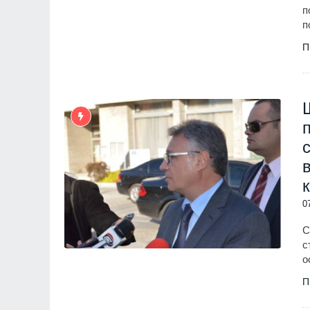
п
п
П
0
С
с
о
П