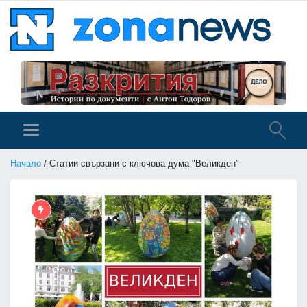
Начало
/ Статии свързани с ключова дума "Великден"