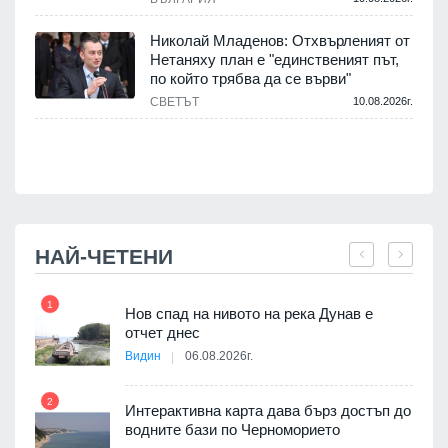
.
Николай Младенов: Отхвърленият от
Нетаняху план е "единственият път,
а
по който трябва да се върви"
СВЕТЪТ
10.08.2026г.
.
НАЙ-ЧЕТЕНИ
1
7
Нов спад на нивото на река Дунав е
я
отчет днес
Видин
06.08.2026г.
2
Интерактивна карта дава бърз достъп до
8
 на
водните бази по Черноморието