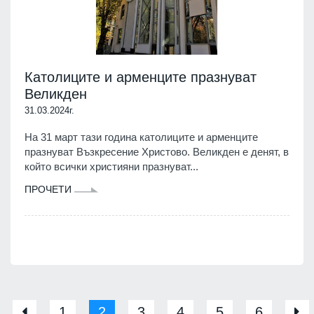
Католиците и арменците празнуват
Великден
31.03.2024г.
На 31 март тази година католиците и арменците
празнуват Възкресение Христово. Великден е денят, в
който всички християни празнуват...
ПРОЧЕТИ
1
2
3
4
5
6