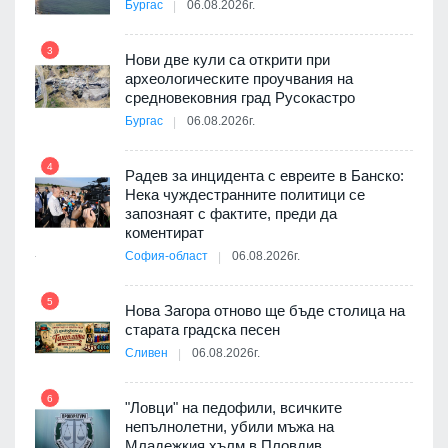
а, че
Бургас
06.08.2026г.
т
3
Нови две кули са открити при
археологическите проучвания на
9
средновековния град Русокастро
3D
Бургас
06.08.2026г.
а към
4
Радев за инцидента с евреите в Банско:
Нека чуждестранните политици се
10
запознаят с фактите, преди да
ията
коментират
та за
София-област
06.08.2026г.
5
Нова Загора отново ще бъде столица на
старата градска песен
11
оито
Сливен
06.08.2026г.
7
6
"Ловци" на педофили, всичките
непълнолетни, убили мъжа на
12
Младежкия хълм в Пловдив