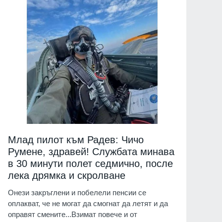
Млад пилот към Радев: Чичо
Румене, здравей! Службата минава
в 30 минути полет седмично, после
лека дрямка и скролване
Онези закръглени и побелели пенсии се
оплакват, че не могат да смогнат да летят и да
оправят смените...Взимат повече и от