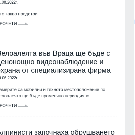
1.08.2022г.
то какво предстои
РОЧЕТИ
Велоалеята във Враца ще бъде с
денонощно видеонаблюдение и
охрана от специализирана фирма
9.06.2022г.
америте са мобилни и тяхното местоположение по
елоалеята ще бъде променяно периодично
РОЧЕТИ
Алпинисти започнаха обрушването