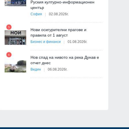
Руския културно-информационен
център
София
02.08.2026г.
5
ва
Нови осигурителни прагове и
11
правила от 1 август
Бизнес и финанси
01.08.2026г.
6
Нов спад на нивото на река Дунав е
отчет днес
12
Видин
06.08.2026г.