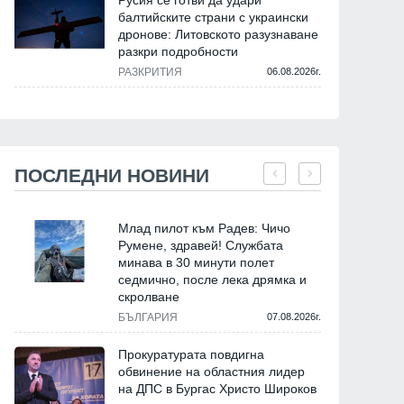
Русия се готви да удари
балтийските страни с украински
дронове: Литовското разузнаване
разкри подробности
РАЗКРИТИЯ
06.08.2026г.
ПОСЛЕДНИ НОВИНИ
Млад пилот към Радев: Чичо
Румене, здравей! Службата
минава в 30 минути полет
седмично, после лека дрямка и
скролване
БЪЛГАРИЯ
07.08.2026г.
Прокуратурата повдигна
обвинение на областния лидер
на ДПС в Бургас Христо Широков