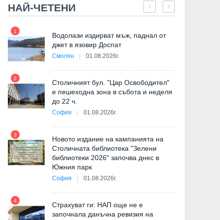
НАЙ-ЧЕТЕНИ
1
7
"
Водолази издирват мъж, паднал от
от
джет в язовир Доспат
Смолян
01.08.2026г.
2
8
Столичният бул. "Цар Освободител"
е пешеходна зона в събота и неделя
до 22 ч.
София
01.08.2026г.
3
9
Новото издание на кампанията на
Столичната библиотека "Зелени
библиотеки 2026" започва днес в
Южния парк
София
01.08.2026г.
4
10
Страхуват ги: НАП още не е
започнала данъчна ревизия на