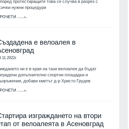
поред протестиращите това се случва в разрез с
сички нужни процедури
РОЧЕТИ
Създадена е велоалея в
Асеновград
8.11.2022г.
иждането ни е в края на тази велоалея да бъдат
зградени допълнително спортни площадки и
ъоръжения, добави кметът д-р Христо Грудев
РОЧЕТИ
Стартира изграждането на втори
етап от велоалеята в Асеновград