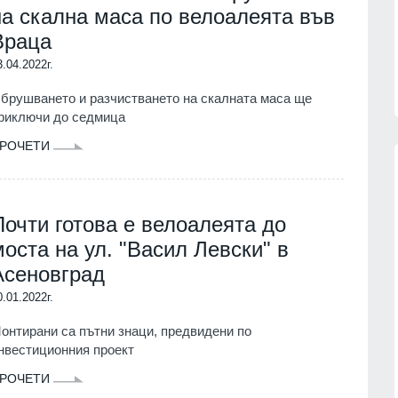
на скална маса по велоалеята във
Враца
3.04.2022г.
брушването и разчистването на скалната маса ще
риключи до седмица
РОЧЕТИ
Почти готова е велоалеята до
Patriot
Българските ученици с медали от
нас
всяко престижно състезание до
моста на ул. "Васил Левски" в
момента
07.08.2026г.
Асеновград
ОБРАЗОВАНИЕ И РЕЛИГИЯ
06.08.2026г.
0.01.2022г.
обяви
Нова Загора отново ще бъде
онтирани са пътни знаци, предвидени по
 операции
столица на старата градска песен
нвестиционния проект
СЛИВЕН
06.08.2026г.
РОЧЕТИ
07.08.2026г.