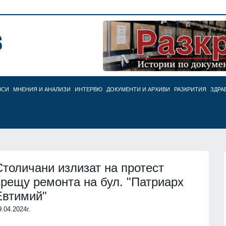
НСИ
МНЕНИЯ И АНАЛИЗИ
ИНТЕРВЮ
ДОКУМЕНТИ И АРХИВИ
РАЗКРИТИЯ
ЗДРА
Столичани излизат на протест
срещу ремонта на бул. "Патриарх
Евтимий"
9.04.2024г.