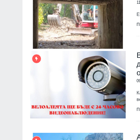
1
Е
П
0
К
в
П