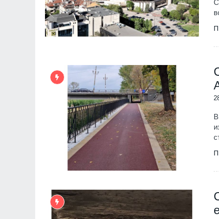
С
в
П
2
В
и
с
П