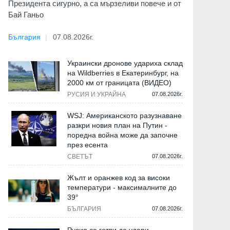
Президента сигурно, а са мързеливи повече и от
Бай Ганьо
България
07.08.2026г.
Украински дронове удариха склад
на Wildberries в Екатеринбург, на
2000 км от границата (ВИДЕО)
РУСИЯ И УКРАЙНА
07.08.2026г.
WSJ: Американското разузнаване
разкри новия план на Путин -
поредна война може да започне
през есента
СВЕТЪТ
07.08.2026г.
Жълт и оранжев код за високи
температури - максималните до
39°
БЪЛГАРИЯ
07.08.2026г.