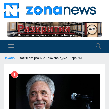
Начало
/ Статии свързани с ключова дума "Вера Лин"