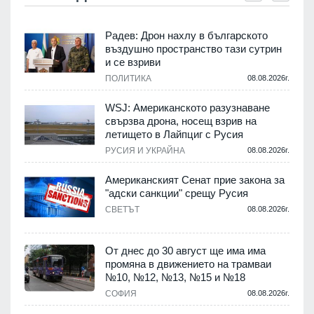
Радев: Дрон нахлу в българското
въздушно пространство тази сутрин
и се взриви
ПОЛИТИКА
08.08.2026г.
.
WSJ: Американското разузнаване
свързва дрона, носещ взрив на
летището в Лайпциг с Русия
.
РУСИЯ И УКРАЙНА
08.08.2026г.
Американският Сенат прие закона за
"адски санкции" срещу Русия
СВЕТЪТ
08.08.2026г.
.
От днес до 30 август ще има има
промяна в движението на трамваи
№10, №12, №13, №15 и №18
т
СОФИЯ
08.08.2026г.
.