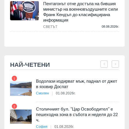
Пентагонът отне достъпа на бившия
министър на военновъздушните сили
Франк Кендъл до класифицирана
информация
СВЕТЪТ
08.08.2026г.
.
НАЙ-ЧЕТЕНИ
1
7
Водолази издирват мъж, паднал от джет
в язовир Доспат
Смолян
01.08.2026г.
 в
2
8
Столичният бул. "Цар Освободител" е
пешеходна зона в събота и неделя до 22
ч.
я
София
01.08.2026г.