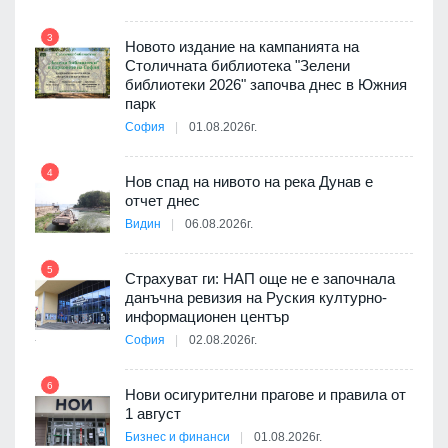
9
3
Новото издание на кампанията на
Столичната библиотека "Зелени
3D
библиотеки 2026" започва днес в Южния
а към
парк
София
01.08.2026г.
10
4
Нов спад на нивото на река Дунав е
 няма
отчет днес
0 до
Видин
06.08.2026г.
11
5
Страхуват ги: НАП още не е започнала
данъчна ревизия на Руския културно-
ията
информационен център
та за
София
02.08.2026г.
12
6
Нови осигурителни прагове и правила от
1 август
ско:
Бизнес и финанси
01.08.2026г.