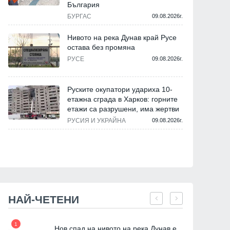
България
БУРГАС
09.08.2026г.
Нивото на река Дунав край Русе
остава без промяна
РУСЕ
09.08.2026г.
Руските окупатори удариха 10-
етажна сграда в Харков: горните
етажи са разрушени, има жертви
РУСИЯ И УКРАЙНА
09.08.2026г.
НАЙ-ЧЕТЕНИ
1
7
Нов спад на нивото на река Дунав е