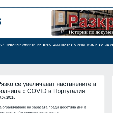
НСИ
МНЕНИЯ И АНАЛИЗИ
ИНТЕРВЮ
ДОКУМЕНТИ И АРХИВИ
РАЗКРИТИЯ
ЗДРА
Рязко се увеличават настанените в
болница с COVID в Португалия
3.07.2021г.
а ограничаване на заразата преди десетина дни в
ортугалия бе въведен вечерен час