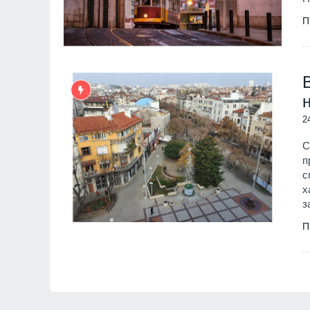
П
2
С
п
с
х
з
П