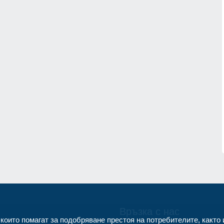
.
17
Актуална информация относно
ли, всичките
състоянието на корабоплавателни
или мъжа на
път в българския участък на р. Дун
 Пловдив
към 4 август 2026 годи
6г.
Русе
04.08.2026г.
18
я" и АМ "Струма"
Почина един изключителен лекар -
 тежки камиони от
р Георги Поптодоров от "Пирогов"
Здравеопазване
06.08.2026г.
.2026г.
Връзка с нас
 които помагат за подобряване престоя на потребителите, както 