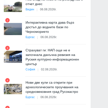
ия
отчет днес
Видин
06.08.2026г.
2
Интерактивна карта дава бърз
8
достъп до водните бази по
Черноморието
Бургас
06.08.2026г.
3
Страхуват ги: НАП още не е
9
започнала данъчна ревизия на
Руския културно-информационен
център
София
02.08.2026г.
4
Нови две кули са открити при
10
а
археологическите проучвания на
средновековния град Русокастро
а
Бургас
06.08.2026г.