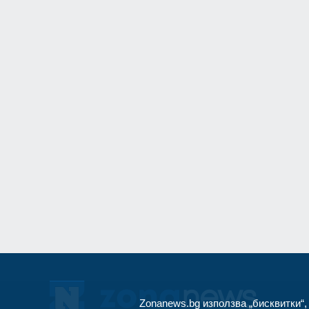
Враца
03.08.2026г
11
"Ловци" на педофи
непълнолетни, уб
Младежкия хълм в
Пловдив
06.08.202
12
Днес по АМ "Траки
няма да се движат
15.30 до 22 часа
Благоевград
02.08
Zonanews.bg използва „бисквитки“,