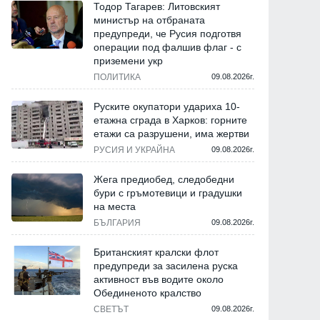
Тодор Тагарев: Литовският
министър на отбраната
предупреди, че Русия подготвя
операции под фалшив флаг - с
приземени укр
ПОЛИТИКА
09.08.2026г.
Руските окупатори удариха 10-
етажна сграда в Харков: горните
етажи са разрушени, има жертви
РУСИЯ И УКРАЙНА
09.08.2026г.
Жега предиобед, следобедни
бури с гръмотевици и градушки
на места
БЪЛГАРИЯ
09.08.2026г.
Британският кралски флот
предупреди за засилена руска
активност във водите около
Обединеното кралство
СВЕТЪТ
09.08.2026г.