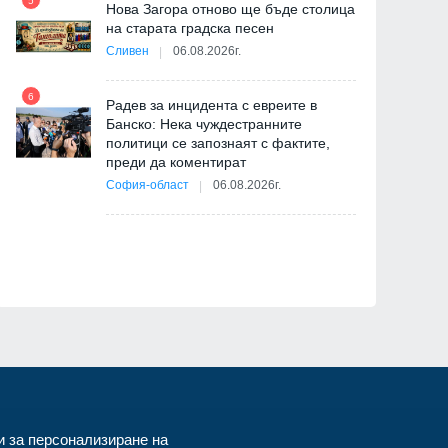
5
Нова Загора отново ще бъде столица
на старата градска песен
Сливен
06.08.2026г.
11
я
ав
6
Радев за инцидента с евреите в
Банско: Нека чуждестранните
политици се запознаят с фактите,
преди да коментират
12
 д-
София-област
06.08.2026г.
и за персонализиране на